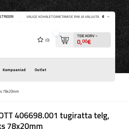
STREERI
€
VALIGE KOHALETOIMETAMISE RIIK JA VALUUTA
TEIE KORV
0,
€
(0)
00
Kampaaniad
Outlet
uks 78x20mm
TT 406698.001 tugiratta telg,
ks 78x20mm