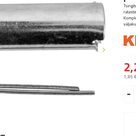
Tsingi
ratast
Komple
väljak
2,
1,85 
mm