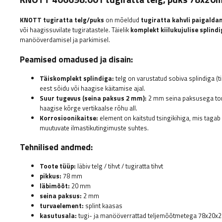
KNOTT
tugiratta telg/puks
on mõeldud
tugiratta kahvli paigalda
või haagissuvilate tugiratastele. Täielik
komplekt kiilukujulise splind
manööverdamisel ja parkimisel.
Peamised omadused ja disain:
Täiskomplekt splindiga:
telg on varustatud sobiva splindiga (ti
eest sõidu või haagise käitamise ajal.
Suur tugevus (seina paksus 2 mm):
2 mm seina paksusega toru
haagise kõrge vertikaalse rõhu all.
Korrosioonikaitse:
element on kaitstud tsingikihiga, mis tagab 
muutuvate ilmastikutingimuste suhtes.
Tehnilised andmed:
Toote tüüp:
läbiv telg / tihvt / tugiratta tihvt
pikkus:
78 mm
läbimõõt:
20 mm
seina paksus:
2 mm
turvaelement:
splint kaasas
kasutusala:
tugi- ja manööverrattad teljemõõtmetega 78x20x