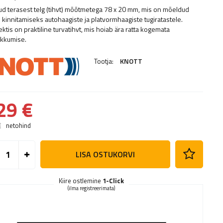
tud terasest telg (tihvt) mõõtmetega 78 x 20 mm, mis on mõeldud
e kinnitamiseks autohaagiste ja platvormhaagiste tugiratastele.
ktis on praktiline turvatihvt, mis hoiab ära ratta kogemata
ukkumise.
Tootja:
KNOTT
29 €
€
netohind
LISA OSTUKORVI
Kiire ostlemine
1-Click
(ilma registreerimata)