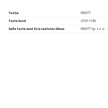
Tootja
KNOTT
Toote kood
UT017185
Selle toote eest ELis vastutav üksus
KNOTT Sp. z o. o.