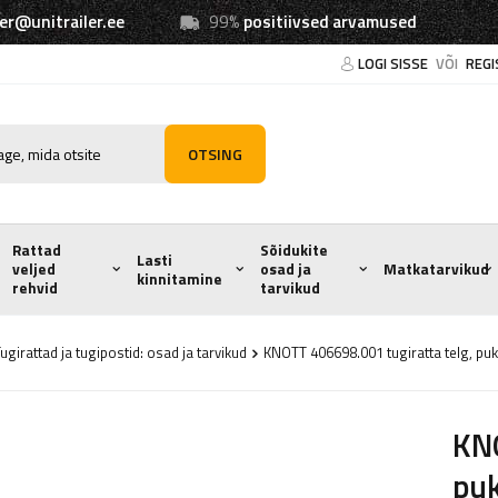
ler@unitrailer.ee
99%
positiivsed arvamused
LOGI SISSE
VÕI
REGI
OTSING
Rattad
Sõidukite
Lasti
veljed
osad ja
Matkatarvikud
kinnitamine
rehvid
tarvikud
ugirattad ja tugipostid: osad ja tarvikud
KNOTT 406698.001 tugiratta telg, p
KNO
pu