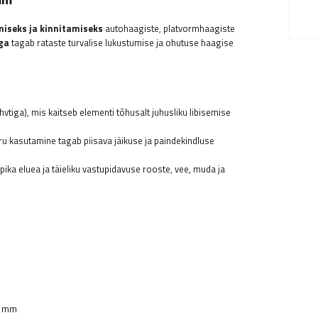
miseks ja kinnitamiseks
autohaagiste, platvormhaagiste
iga
tagab rataste turvalise lukustumise ja ohutuse haagise
hvtiga), mis kaitseb elementi tõhusalt juhusliku libisemise
 kasutamine tagab piisava jäikuse ja paindekindluse
pika eluea ja täieliku vastupidavuse rooste, vee, muda ja
2 mm