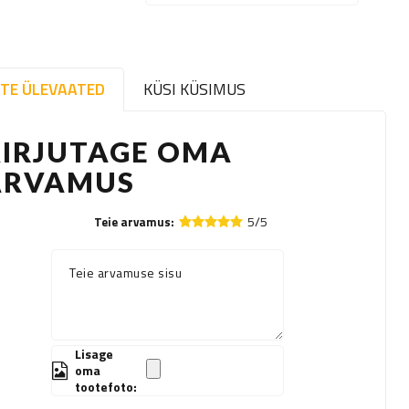
TE ÜLEVAATED
KÜSI KÜSIMUS
KIRJUTAGE OMA
ARVAMUS
5/5
Teie arvamus:
Teie arvamuse sisu
Lisage
oma
tootefoto: