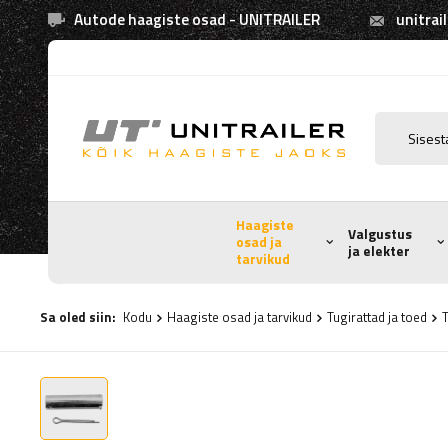
Autode haagiste osad - UNITRAILER
unitrai
Haagiste
Valgustus
osad ja
ja elekter
tarvikud
Sa oled siin:
Kodu
Haagiste osad ja tarvikud
Tugirattad ja toed
T