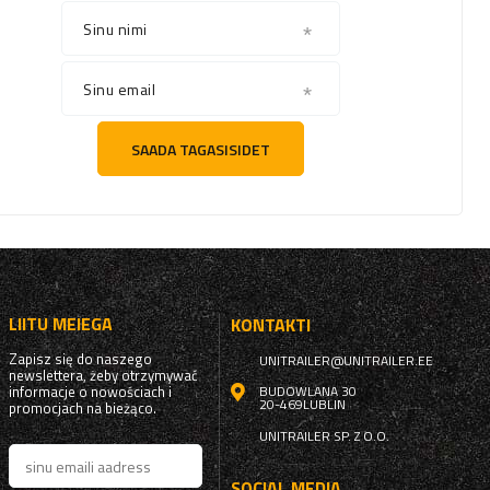
Sinu nimi
Sinu email
SAADA TAGASISIDET
LIITU MEIEGA
KONTAKTI
Zapisz się do naszego
UNITRAILER@UNITRAILER.EE
newslettera, żeby otrzymywać
informacje o nowościach i
BUDOWLANA 30
20-469
LUBLIN
promocjach na bieżąco.
UNITRAILER SP. Z O.O.
SOCIAL MEDIA