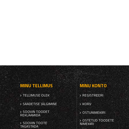
MINU TELLIMUS
MINU KONTO
TELLIMUSE OLEK
REGISTREERI
SAADETISE JÄLGIMINE
KORV
SOOVIN TOODET
OSTUNIMEKIRI
REKLAAMIDA
OSTETUD TOODETE
SOOVIN TOOTE
NIMEKIRI
TAGASTADA