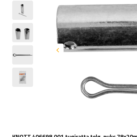
KNOTT 406698.001 tugiratta telg, puks 78x20