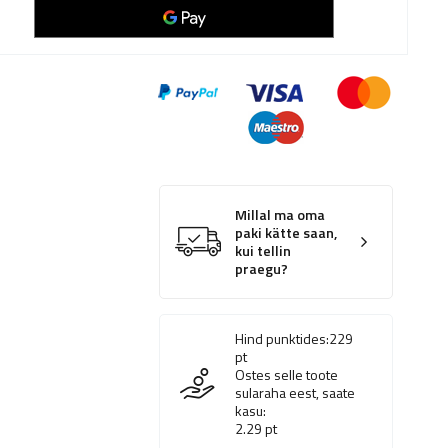
Millal ma oma
paki kätte saan,
kui tellin
praegu?
Hind punktides:
229
pt
Ostes selle toote
sularaha eest, saate
kasu:
2.29
pt