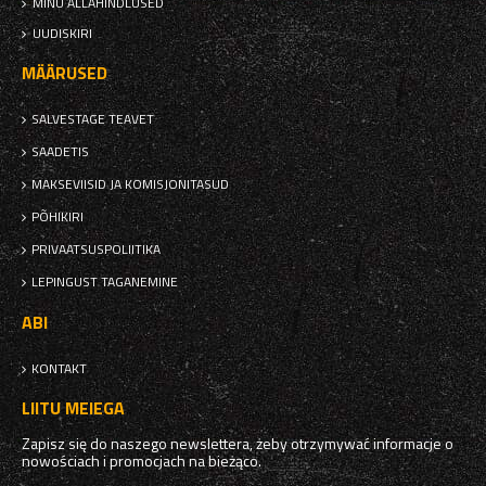
MINU ALLAHINDLUSED
UUDISKIRI
MÄÄRUSED
SALVESTAGE TEAVET
SAADETIS
MAKSEVIISID JA KOMISJONITASUD
PÕHIKIRI
PRIVAATSUSPOLIITIKA
LEPINGUST TAGANEMINE
ABI
KONTAKT
LIITU MEIEGA
Zapisz się do naszego newslettera, żeby otrzymywać informacje o
nowościach i promocjach na bieżąco.