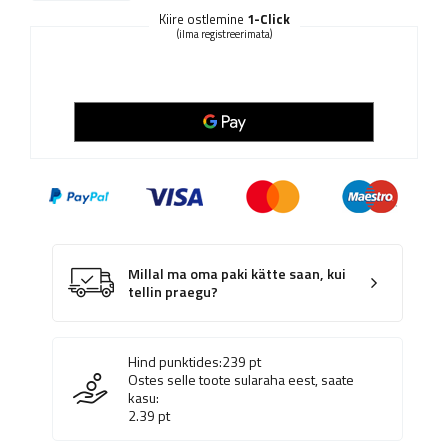
Kiire ostlemine
1-Click
(ilma registreerimata)
Millal ma oma paki kätte saan, kui
tellin praegu?
Hind punktides:
239
pt
Ostes selle toote sularaha eest, saate
kasu:
2.39
pt