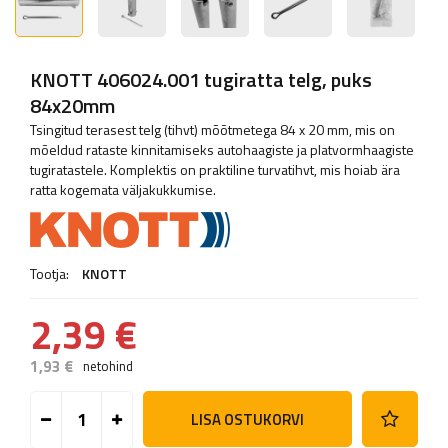
KNOTT 406024.001 tugiratta telg, puks
84x20mm
Tsingitud terasest telg (tihvt) mõõtmetega 84 x 20 mm, mis on
mõeldud rataste kinnitamiseks autohaagiste ja platvormhaagiste
tugiratastele. Komplektis on praktiline turvatihvt, mis hoiab ära
ratta kogemata väljakukkumise.
Tootja:
KNOTT
2,39 €
1,93 €
netohind
LISA OSTUKORVI