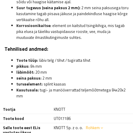
sõidu või haagise käitamise ajal.
Suur tugevus (seina paksus 2 mm):
2 mm seina paksusega toru
kasutamine tagab piisava jäikuse ja paindekindluse haagise kõrge
vertikaalse rõhu all.
Korrosioonikaitse:
element on kaitstud tsingikihiga, mis tagab
pika eluea ja täieliku vastupidavuse rooste, vee, muda ja
muutuvate ilmastikutingimuste suhtes.
Tehnilised andmed:
Toote tüüp:
läbiv telg / tihvt / tugiratta tihvt
pikkus:
84 mm
läbimõõt:
20 mm
seina paksus:
2 mm
turvaelement:
splint kaasas
Kasutusala:
tugi- ja manööverrattad teljemõõtmetega 84x20x2
mm
Tootja
KNOTT
Toote kood
UT017186
Selle toote eest ELis
KNOTT Sp. z o. o.
Rohkem
vastutav üksus