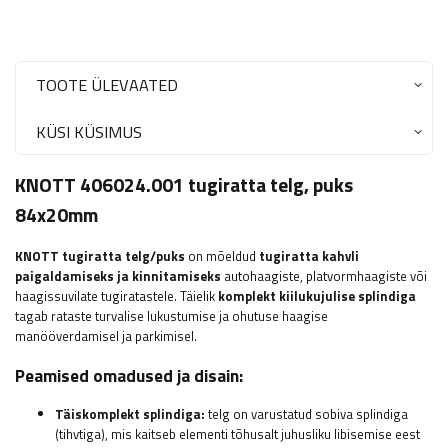
TOOTE ÜLEVAATED
KÜSI KÜSIMUS
KNOTT 406024.001 tugiratta telg, puks
84x20mm
KNOTT
tugiratta telg/puks
on mõeldud
tugiratta kahvli
paigaldamiseks ja kinnitamiseks
autohaagiste, platvormhaagiste või
haagissuvilate tugiratastele. Täielik
komplekt kiilukujulise splindiga
tagab rataste turvalise lukustumise ja ohutuse haagise
manööverdamisel ja parkimisel.
Peamised omadused ja disain:
Täiskomplekt splindiga:
telg on varustatud sobiva splindiga
(tihvtiga), mis kaitseb elementi tõhusalt juhusliku libisemise eest