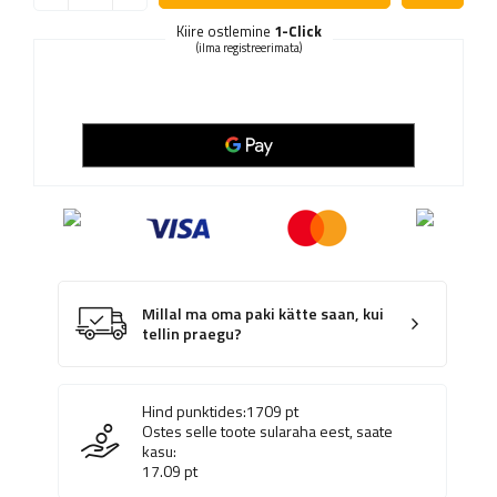
Kiire ostlemine
1-Click
(ilma registreerimata)
Millal ma oma paki kätte saan, kui
tellin praegu?
Hind punktides:
1709
pt
Ostes selle toote sularaha eest, saate
kasu:
17.09
pt