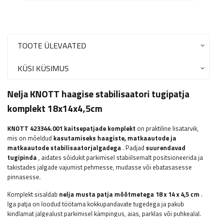
TOOTE ÜLEVAATED
KÜSI KÜSIMUS
Nelja KNOTT haagise stabilisaatori tugipatja
komplekt 18x14x4,5cm
KNOTT
423344.001 kaitsepatjade komplekt
on praktiline lisatarvik,
mis on mõeldud
kasutamiseks haagiste, matkaautode ja
matkaautode stabilisaatorjalgadega
. Padjad
suurendavad
tugipinda
, aidates sõidukit parkimisel stabiilsemalt positsioneerida ja
takistades jalgade vajumist pehmesse, mudasse või ebatasasesse
pinnasesse.
Komplekt sisaldab
nelja musta patja mõõtmetega 18 x 14 x 4,5 cm
.
Iga patja on loodud töötama kokkupandavate tugedega ja pakub
kindlamat jalgealust parkimisel kämpingus, aias, parklas või puhkealal.