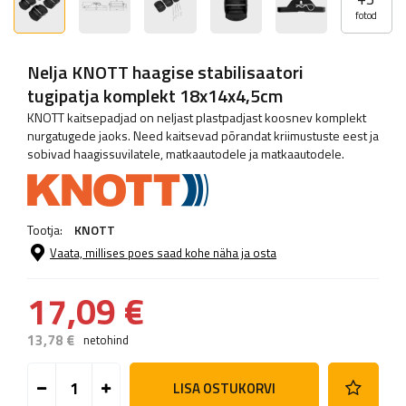
fotod
Nelja KNOTT haagise stabilisaatori
tugipatja komplekt 18x14x4,5cm
KNOTT kaitsepadjad on neljast plastpadjast koosnev komplekt
nurgatugede jaoks. Need kaitsevad põrandat kriimustuste eest ja
sobivad haagissuvilatele, matkaautodele ja matkaautodele.
Tootja:
KNOTT
Vaata, millises poes saad kohe näha ja osta
17,09 €
13,78 €
netohind
LISA OSTUKORVI