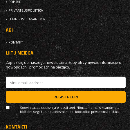
PÕHIKIRI
PRIVAATSUSPOLIITIKA
LEPINGUST TAGANEMINE
ABI
KONTAKT
LIITU MEIEGA
Zapisz się do naszego newslettera, żeby otrzymywać informacje o
nowościach i promocjach na bieżąco.
REGISTREERI
Soovin saada uudiskirja e-posti teel. Nõustun oma isikuandmete
töötlemisega turunduseesmärkidel kooskõlas
privaatsuspoliitika
KONTAKTI