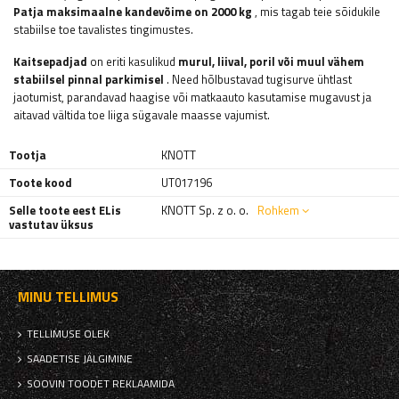
Patja maksimaalne kandevõime on 2000 kg
, mis tagab teie sõidukile
stabiilse toe tavalistes tingimustes.
Kaitsepadjad
on eriti kasulikud
murul, liival, poril või muul vähem
stabiilsel pinnal parkimisel
. Need hõlbustavad tugisurve ühtlast
jaotumist, parandavad haagise või matkaauto kasutamise mugavust ja
aitavad vältida toe liiga sügavale maasse vajumist.
Tootja
KNOTT
Toote kood
UT017196
Selle toote eest ELis
KNOTT Sp. z o. o.
Rohkem
vastutav üksus
MINU TELLIMUS
TELLIMUSE OLEK
SAADETISE JÄLGIMINE
SOOVIN TOODET REKLAAMIDA