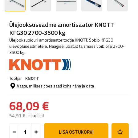
Ülejooksuseadme amortisaator KNOTT
KFG30 2700-3500 kg
Ülejooksupiduri amortisaator tootja KNOTT. Sobib KFG30
ülevooluseadmetele. Haagise lubatud täismass võib olla 2700-
3500 kg.
Tootja:
KNOTT
Vaata, millises poes saad kohe näha ja osta
68,09 €
54,91 €
netohind
LISA OSTUKORVI