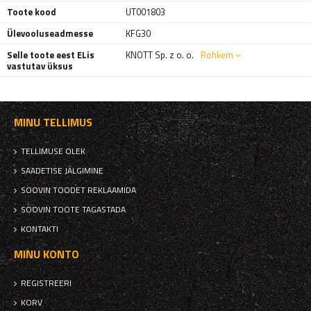
Toote kood
UT001803
Ülevooluseadmesse
KFG30
Selle toote eest ELis
KNOTT Sp. z o. o.
Rohkem
vastutav üksus
MINU TELLIMUS
TELLIMUSE OLEK
SAADETISE JÄLGIMINE
SOOVIN TOODET REKLAAMIDA
SOOVIN TOOTE TAGASTADA
KONTAKTI
MINU KONTO
REGISTREERI
KORV