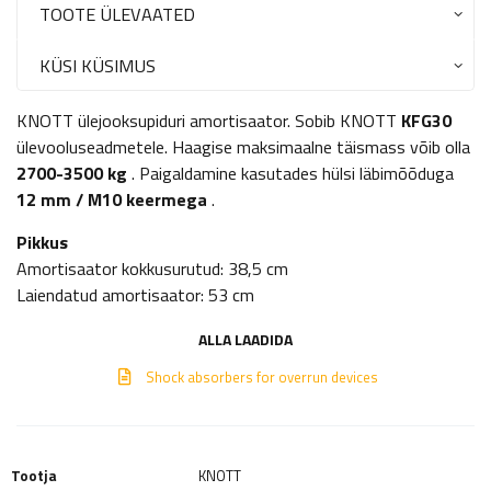
TOOTE ÜLEVAATED
KÜSI KÜSIMUS
KNOTT ülejooksupiduri amortisaator. Sobib KNOTT
KFG30
ülevooluseadmetele. Haagise maksimaalne täismass võib olla
2700-3500 kg
.
Paigaldamine kasutades hülsi läbimõõduga
12 mm / M10 keermega
.
Pikkus
Amortisaator kokkusurutud: 38,5 cm
Laiendatud amortisaator: 53 cm
ALLA LAADIDA
Shock absorbers for overrun devices
Tootja
KNOTT