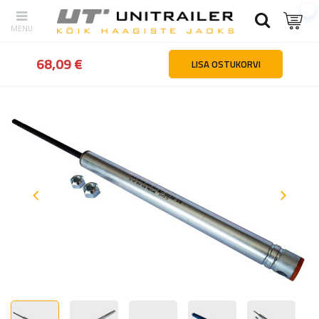
tagasi
Kodu
Haagiste osad ja tarvikud
Haakeseadmed ja ülejo
68,09 €
LISA OSTUKORVI