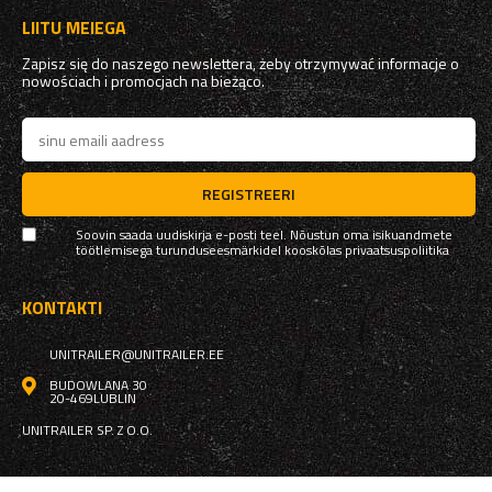
LIITU MEIEGA
Zapisz się do naszego newslettera, żeby otrzymywać informacje o
nowościach i promocjach na bieżąco.
REGISTREERI
Soovin saada uudiskirja e-posti teel. Nõustun oma isikuandmete
töötlemisega turunduseesmärkidel kooskõlas
privaatsuspoliitika
KONTAKTI
UNITRAILER@UNITRAILER.EE
BUDOWLANA 30
20-469
LUBLIN
UNITRAILER SP. Z O.O.