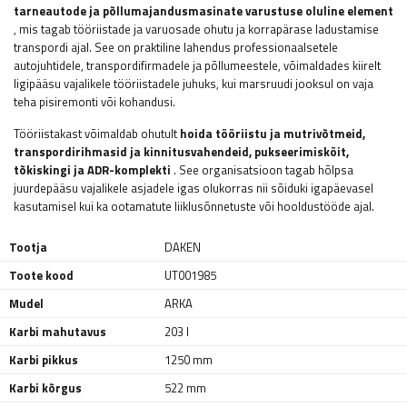
tarneautode ja põllumajandusmasinate
varustuse oluline element
, mis tagab tööriistade ja varuosade ohutu ja korrapärase ladustamise
transpordi ajal. See on praktiline lahendus professionaalsetele
autojuhtidele, transpordifirmadele ja põllumeestele, võimaldades kiirelt
ligipääsu vajalikele tööriistadele juhuks, kui marsruudi jooksul on vaja
teha pisiremonti või kohandusi.
Tööriistakast võimaldab ohutult
hoida tööriistu ja mutrivõtmeid,
transpordirihmasid ja kinnitusvahendeid, pukseerimisköit,
tõkiskingi ja ADR-komplekti
. See organisatsioon tagab hõlpsa
juurdepääsu vajalikele asjadele igas olukorras nii sõiduki igapäevasel
kasutamisel kui ka ootamatute liiklusõnnetuste või hooldustööde ajal.
Tootja
DAKEN
Toote kood
UT001985
Mudel
ARKA
Karbi mahutavus
203 l
Karbi pikkus
1250 mm
Karbi kõrgus
522 mm