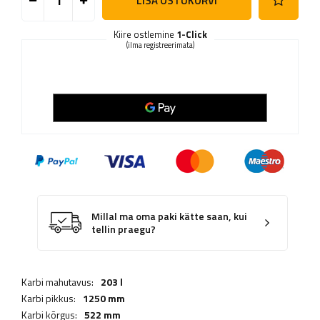
LISA OSTUKORVI
Kiire ostlemine
1-Click
(ilma registreerimata)
Millal ma oma paki kätte saan, kui
tellin praegu?
Karbi mahutavus:
203 l
Karbi pikkus:
1250 mm
Karbi kõrgus:
522 mm