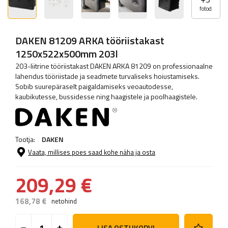
fotod
DAKEN 81209 ARKA tööriistakast
1250x522x500mm 203l
203-liitrine tööriistakast DAKEN ARKA 81209 on professionaalne
lahendus tööriistade ja seadmete turvaliseks hoiustamiseks.
Sobib suurepäraselt paigaldamiseks veoautodesse,
kaubikutesse, bussidesse ning haagistele ja poolhaagistele.
Tootja:
DAKEN
Vaata, millises poes saad kohe näha ja osta
209,29 €
168,78 €
netohind