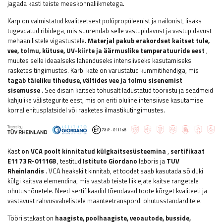
jagada kasti teiste meeskonnaliikmetega.
Karp on valmistatud kvaliteetsest polüpropüleenist ja nailonist, lisaks
tugevdatud ribidega, mis suurendab selle vastupidavust ja vastupidavust
mehaanilistele vigastustele.
Materjal pakub erakordset kaitset tule,
vee, tolmu, kütuse, UV-kiirte ja äärmuslike temperatuuride eest
,
muutes selle ideaalseks lahenduseks intensiivseks kasutamiseks
rasketes tingimustes. Karbi kate on varustatud kummitihendiga, mis
tagab täieliku tiheduse, vältides vee ja tolmu sisenemist
sisemusse
. See disain kaitseb tõhusalt ladustatud tööriistu ja seadmeid
kahjulike välistegurite eest, mis on eriti oluline intensiivse kasutamise
korral ehitusplatsidel või rasketes ilmastikutingimustes.
Kast
on VCA poolt kinnitatud külgkaitsesüsteemina
,
sertifikaat
E11 73 R-011168
, testitud
Istituto Giordano
laboris ja
TUV
Rheinlandis
. VCA heakskiit kinnitab, et toodet saab kasutada sõiduki
külgi kaitsva elemendina, mis vastab teiste liiklejate kaitse rangetele
ohutusnõuetele. Need sertifikaadid tõendavad toote kõrget kvaliteeti ja
vastavust rahvusvahelistele maanteetranspordi ohutusstandarditele.
Tööriistakast on
haagiste, poolhaagiste, veoautode, busside,