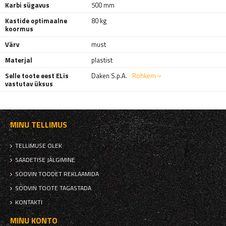
Karbi sügavus
500 mm
Kastide optimaalne
80 kg
koormus
Värv
must
Materjal
plastist
Selle toote eest ELis
Daken S.p.A.
Rohkem
vastutav üksus
MINU TELLIMUS
TELLIMUSE OLEK
SAADETISE JÄLGIMINE
SOOVIN TOODET REKLAAMIDA
SOOVIN TOOTE TAGASTADA
KONTAKTI
MINU KONTO