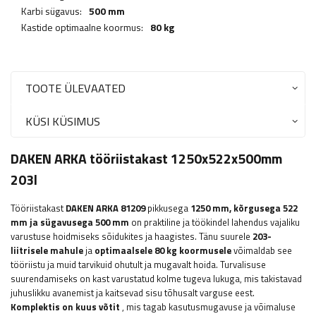
Karbi sügavus:
500 mm
Kastide optimaalne koormus:
80 kg
TOOTE ÜLEVAATED
KÜSI KÜSIMUS
DAKEN ARKA tööriistakast 1250x522x500mm
203l
Tööriistakast
DAKEN ARKA 81209
pikkusega
1250
mm, kõrgusega 522
mm ja sügavusega 500 mm
on praktiline ja töökindel lahendus vajaliku
varustuse hoidmiseks sõidukites ja haagistes. Tänu suurele
203-
liitrisele mahule
ja
optimaalsele 80 kg koormusele
võimaldab see
tööriistu ja muid tarvikuid ohutult ja mugavalt hoida. Turvalisuse
suurendamiseks on kast varustatud kolme tugeva lukuga, mis takistavad
juhuslikku avanemist ja kaitsevad sisu tõhusalt varguse eest.
Komplektis on kuus võtit
, mis tagab kasutusmugavuse ja võimaluse