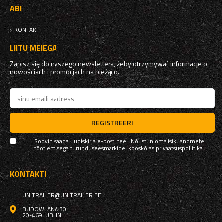
ABI
KONTAKT
LIITU MEIEGA
Zapisz się do naszego newslettera, żeby otrzymywać informacje o
nowościach i promocjach na bieżąco.
REGISTREERI
Soovin saada uudiskirja e-posti teel. Nõustun oma isikuandmete
töötlemisega turunduseesmärkidel kooskõlas
privaatsuspoliitika
KONTAKTI
UNITRAILER@UNITRAILER.EE
BUDOWLANA 30
20-469
LUBLIN