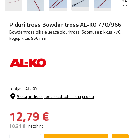
fotod
Piduri tross Bowden tross AL-KO 770/966
Bowdentross pika elueaga piduritross. Soomuse pikkus 770,
kogupikkus 966 mm
Tootja:
AL-KO
Vaata, millises poes saad kohe näha ja osta
12,79 €
10,31 €
netohind