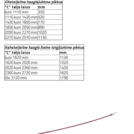
Üheteljeline haagis
Juhtme pikkus
"C" telje laius
mm
kuni 1110 mm
350
1110 kuni 1430 mm
530
1430 kuni 1850 mm
770
1850 kuni 2050 mm
890
2050 kuni 2270 mm
1020
2270 kuni 2510 mm
1130
Kaheteljeline haagis (teine telg)
Juhtme pikkus
"C" telje laius
mm
kuni 1620 mm
1130
1620 kuni 2020 mm
1320
2020 kuni 2360 mm
1430
2360 kuni 2720 mm
1620
Üle 2720 mm
1790