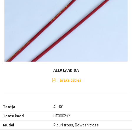
ALLA LAADIDA
Brake cables
Tootja
AL-KO
Toote kood
UT000217
Mudel
Piduri tross, Bowden tross