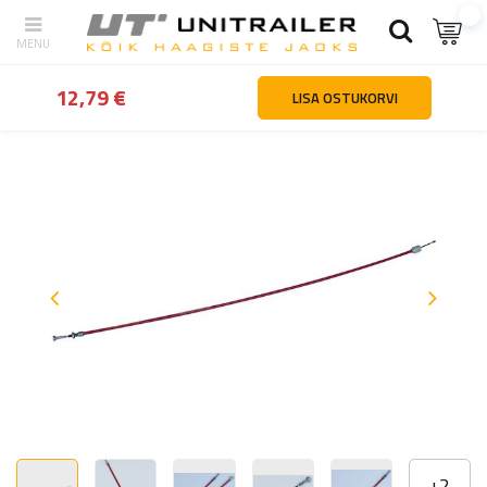
tagasi
Kodu
Haagiste osad ja tarvikud
Teljed ja vedrustuse ko
12,79 €
LISA OSTUKORVI
+
2