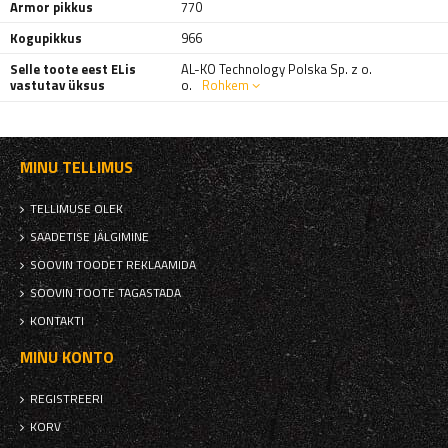
Armor pikkus
770
Kogupikkus
966
Selle toote eest ELis
AL-KO Technology Polska Sp. z o.
vastutav üksus
o.
Rohkem
MINU TELLIMUS
TELLIMUSE OLEK
SAADETISE JÄLGIMINE
SOOVIN TOODET REKLAAMIDA
SOOVIN TOOTE TAGASTADA
KONTAKTI
MINU KONTO
REGISTREERI
KORV