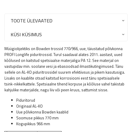
TOOTE ÜLEVAATED
KÜSI KÜSIMUS
Müügiobjektiks on Bowden trossid 770/966, uue, täiustatud põlvkonna
PROFI Longlife piduritrossid. Turul saadaval alates 2011. aastast, uued
kõõlused on kaitstud spetsiaalse materjaliga PA 12. See materjal on
vastupidav min. soolane vesi ja ebasoodsad ilmastikutingimused. Tänu
sellele on AL-KO piduritrossidel suurem efektiivsus ja pikem kasutusiga.
Lisaks on kaablite otsad kaitstud korrosiooni eest tänu spetsiaalsele
tsink-nikkelkattele. Spetsiaalne tihend korpuse ja kõõluse vahel takistab
kahjulike materjalide, nagu liiv või peen kruus, sattumist sisse.
Piduritorud
Originaal AL-KO
Uue põlvkonna Bowden kaablid
Soomuse pikkus 770 mm
Kogupikkus 966 mm