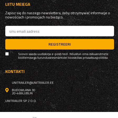
LIITU MEIEGA
Zapisz się do naszego newslettera, żeby otrzymywać informacje o
nowościach i promocjach na bieżąco.
REGISTREERI
Soovin saada uudiskirja e-posti teel. Nõustun oma isikuandmete
töötlemisega turunduseesmärkidel kooskõlas
privaatsuspoliitika
KONTAKTI
UNITRAILER@UNITRAILER.EE
BUDOWLANA 30
20-469
LUBLIN
UNITRAILER SP. Z O.O.