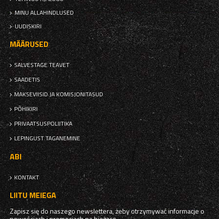
MINU ALLAHINDLUSED
UUDISKIRI
MÄÄRUSED
SALVESTAGE TEAVET
SAADETIS
MAKSEVIISID JA KOMISJONITASUD
PÕHIKIRI
PRIVAATSUSPOLIITIKA
LEPINGUST TAGANEMINE
ABI
KONTAKT
LIITU MEIEGA
Zapisz się do naszego newslettera, żeby otrzymywać informacje o
nowościach i promocjach na bieżąco.