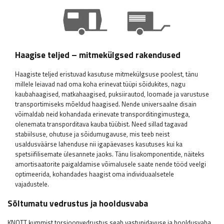
Haagise teljed – mitmekülgsed rakendused
Haagiste teljed eristuvad kasutuse mitmekülgsuse poolest, tänu
millele leiavad nad oma koha erinevat tüüpi sõidukites, nagu
kaubahaagised, matkahaagised, puksiirautod, loomade ja varustuse
transportimiseks mõeldud haagised. Nende universaalne disain
võimaldab neid kohandada erinevate transporditingimustega,
olenemata transporditava kauba tüübist. Need sillad tagavad
stabiilsuse, ohutuse ja sõidumugavuse, mis teeb neist
usaldusväärse lahenduse nii igapäevases kasutuses kui ka
spetsiifilisemate ülesannete jaoks. Tänu lisakomponentide, näiteks
amortisaatorite paigaldamise võimalusele saate nende tööd veelgi
optimeerida, kohandades haagist oma individuaalsetele
vajadustele.
Sõltumatu vedrustus ja hooldusvaba
KNOTT kummist torsioonvedrustus seab vastupidavuse ja hooldusvaba