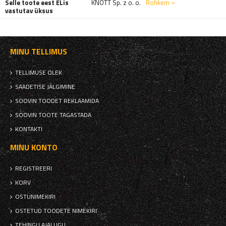
Selle toote eest ELis
KNOTT Sp. z o. o.
Rohkem
vastutav üksus
MINU TELLIMUS
TELLIMUSE OLEK
SAADETISE JÄLGIMINE
SOOVIN TOODET REKLAAMIDA
SOOVIN TOOTE TAGASTADA
KONTAKTI
MINU KONTO
REGISTREERI
KORV
OSTUNIMEKIRI
OSTETUD TOODETE NIMEKIRI
TEHINGU AJALUGU