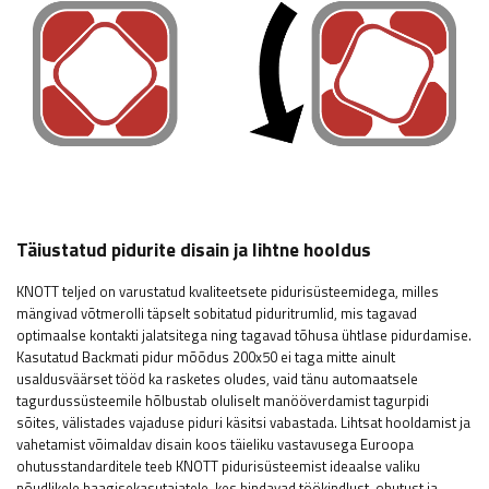
Täiustatud pidurite disain ja lihtne hooldus
KNOTT teljed on varustatud kvaliteetsete pidurisüsteemidega, milles
mängivad võtmerolli täpselt sobitatud piduritrumlid, mis tagavad
optimaalse kontakti jalatsitega ning tagavad tõhusa ühtlase pidurdamise.
Kasutatud Backmati pidur mõõdus 200x50 ei taga mitte ainult
usaldusväärset tööd ka rasketes oludes, vaid tänu automaatsele
tagurdussüsteemile hõlbustab oluliselt manööverdamist tagurpidi
sõites, välistades vajaduse piduri käsitsi vabastada. Lihtsat hooldamist ja
vahetamist võimaldav disain koos täieliku vastavusega Euroopa
ohutusstandarditele teeb KNOTT pidurisüsteemist ideaalse valiku
nõudlikele haagisekasutajatele, kes hindavad töökindlust, ohutust ja