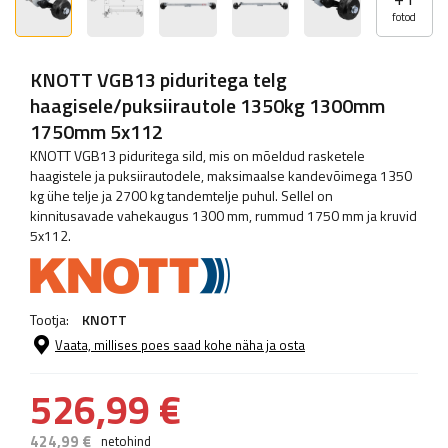
fotod
KNOTT VGB13 piduritega telg
haagisele/puksiirautole 1350kg 1300mm
1750mm 5x112
KNOTT VGB13 piduritega sild, mis on mõeldud rasketele
haagistele ja puksiirautodele, maksimaalse kandevõimega 1350
kg ühe telje ja 2700 kg tandemtelje puhul. Sellel on
kinnitusavade vahekaugus 1300 mm, rummud 1750 mm ja kruvid
5x112.
Tootja:
KNOTT
Vaata, millises poes saad kohe näha ja osta
526,99 €
424,99 €
netohind