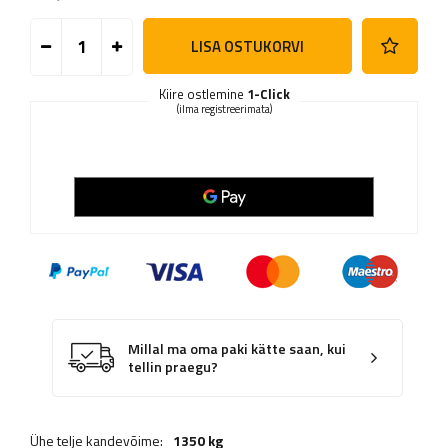
LISA OSTUKORVI
Kiire ostlemine
1-Click
(ilma registreerimata)
Millal ma oma paki kätte saan, kui
tellin praegu?
Ühe telje kandevõime:
1350 kg