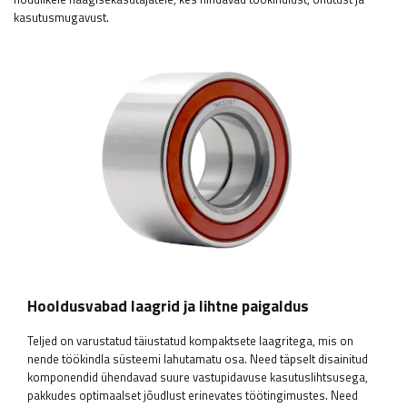
kasutusmugavust.
Hooldusvabad laagrid ja lihtne paigaldus
Teljed on varustatud täiustatud kompaktsete laagritega, mis on
nende töökindla süsteemi lahutamatu osa. Need täpselt disainitud
komponendid ühendavad suure vastupidavuse kasutuslihtsusega,
pakkudes optimaalset jõudlust erinevates töötingimustes. Need