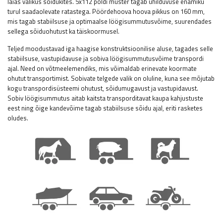
laias valikus sõidukites. 5x112 poldi muster tagab ühilduvuse enamiku
turul saadaolevate ratastega. Pöördehoova hoova pikkus on 160 mm,
mis tagab stabiilsuse ja optimaalse löögisummutusvõime, suurendades
sellega sõiduohutust ka täiskoormusel.
Teljed moodustavad iga haagise konstruktsioonilise aluse, tagades selle
stabiilsuse, vastupidavuse ja sobiva löögisummutusvõime transpordi
ajal. Need on võtmeelemendiks, mis võimaldab erinevate koormate
ohutut transportimist. Sobivate telgede valik on oluline, kuna see mõjutab
kogu transpordisüsteemi ohutust, sõidumugavust ja vastupidavust.
Sobiv löögisummutus aitab kaitsta transporditavat kaupa kahjustuste
eest ning õige kandevõime tagab stabiilsuse sõidu ajal, eriti rasketes
oludes.