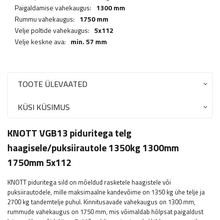
Paigaldamise vahekaugus:
1300 mm
Rummu vahekaugus:
1750 mm
Velje poltide vahekaugus:
5x112
Velje keskne ava:
min. 57 mm
TOOTE ÜLEVAATED
KÜSI KÜSIMUS
KNOTT VGB13 piduritega telg
haagisele/puksiirautole 1350kg 1300mm
1750mm 5x112
KNOTT piduritega sild on mõeldud rasketele haagistele või
puksiirautodele, mille maksimaalne kandevõime on 1350 kg ühe telje ja
2700 kg tandemtelje puhul. Kinnitusavade vahekaugus on 1300 mm,
rummude vahekaugus on 1750 mm, mis võimaldab hõlpsat paigaldust