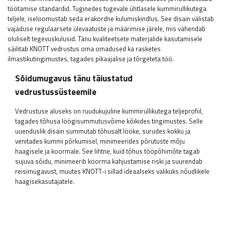
töötamise standardid. Tuginedes tugevale ühtlasele kummirullikutega
teljele, iseloomustab seda erakordne kulumiskindlus. See disain välistab
vajaduse regulaarsete ülevaatuste ja määrimise järele, mis vähendab
oluliselt tegevuskulusid. Tänu kvaliteetsete materjalide kasutamisele
säilitab KNOTT vedrustus oma omadused ka rasketes
ilmastikutingimustes, tagades pikaajalise ja tõrgeteta töö.
Sõidumugavus tänu täiustatud
vedrustussüsteemile
Vedrustuse aluseks on ruudukujuline kummirullikutega teljeprofiil,
tagades tõhusa löögisummutusvõime kõikides tingimustes. Selle
uuenduslik disain summutab tõhusalt lööke, surudes kokku ja
venitades kummi põrkumisel, minimeerides põrutuste mõju
haagisele ja koormale. See lihtne, kuid tõhus tööpõhimõte tagab
sujuva sõidu, minimeerib koorma kahjustamise riski ja suurendab
reisimugavust, muutes KNOTT-i sillad ideaalseks valikuks nõudlikele
haagisekasutajatele.