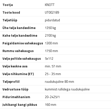
Tootja
KNOTT
Toote kood
UT002189
Teljetüüp
pidurdatud
Ühe telje kandevõime
1350 kg
Kahe telje kandevõime
2700 kg
Paigaldamise vahekaugus
1300 mm
Rummu vahekaugus
1750 mm
Velje poltide vahekaugus
5x112
Velje keskne ava
min. 57 mm
Velje nihkumine (ET)
25 - 35 mm
Teljeprofiil
ruudukujuline 80 mm
Vedrustuse tüüp
kummist rullidega ruudukujuline
Pidurimehhanism
20-2425/1
Juhikangi kangi pikkus
160 mm