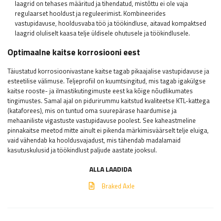
laagrid on tehases määritud ja tihendatud, mistõttu ei ole vaja
regulaarset hooldust ja reguleerimist. Kombineerides
vastupidavuse, hooldusvaba töö ja töökindluse, aitavad kompaktsed
laagrid oluliselt kaasa telje üldisele ohutusele ja töökindlusele.
Optimaalne kaitse korrosiooni eest
Täiustatud korrosioonivastane kaitse tagab pikaajalise vastupidavuse ja
esteetilise välimuse. Teljeprofiil on kuumtsingitud, mis tagab igakülgse
kaitse rooste- ja ilmastikutingimuste eest ka kõige nõudlikumates
tingimustes. Samal ajal on pidurirummu kaitstud kvaliteetse KTL-kattega
(kataforees), mis on tuntud oma suurepärase haardumise ja
mehaaniliste vigastuste vastupidavuse poolest. See kaheastmeline
pinnakaitse meetod mitte ainult ei pikenda märkimisväärselt telje eluiga,
vaid vähendab ka hooldusvajadust, mis tähendab madalamaid
kasutuskulusid ja töökindlust paljude aastate jooksul.
ALLA LAADIDA
Braked Axle