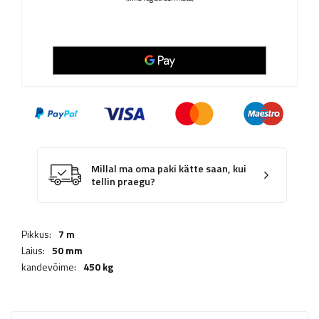
Millal ma oma paki kätte saan, kui
tellin praegu?
Pikkus:
7 m
Laius:
50 mm
kandevõime:
450 kg