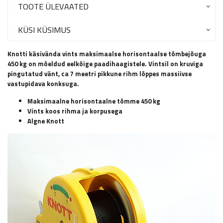
TOOTE ÜLEVAATED
KÜSI KÜSIMUS
Knotti käsivända vints maksimaalse horisontaalse tõmbejõuga
450 kg on mõeldud eelkõige paadihaagistele. Vintsil on kruviga
pingutatud vänt, ca 7 meetri pikkune rihm lõppes massiivse
vastupidava konksuga.
Maksimaalne horisontaalne tõmme 450 kg
Vints koos rihma ja korpusega
Algne Knott