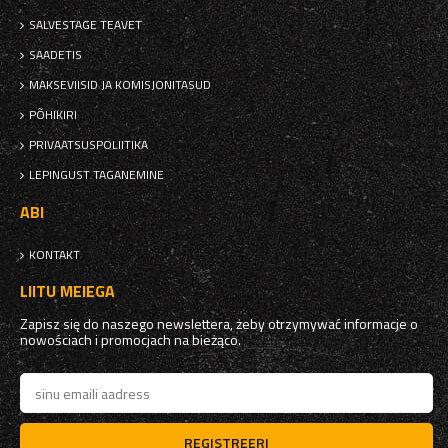
SALVESTAGE TEAVET
SAADETIS
MAKSEVIISID JA KOMISJONITASUD
PÕHIKIRI
PRIVAATSUSPOLIITIKA
LEPINGUST TAGANEMINE
ABI
KONTAKT
LIITU MEIEGA
Zapisz się do naszego newslettera, żeby otrzymywać informacje o
nowościach i promocjach na bieżąco.
REGISTREERI