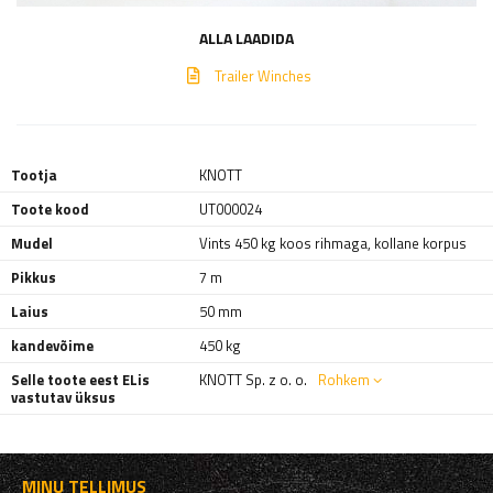
ALLA LAADIDA
Trailer Winches
Tootja
KNOTT
Toote kood
UT000024
Mudel
Vints 450 kg koos rihmaga, kollane korpus
Pikkus
7 m
Laius
50 mm
kandevõime
450 kg
Selle toote eest ELis
KNOTT Sp. z o. o.
Rohkem
vastutav üksus
MINU TELLIMUS