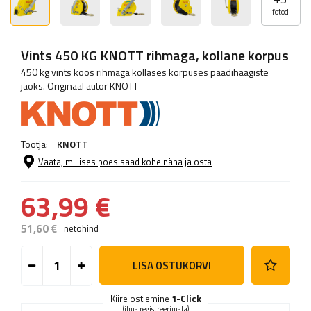
fotod
Vints 450 KG KNOTT rihmaga, kollane korpus
450 kg vints koos rihmaga kollases korpuses paadihaagiste
jaoks. Originaal autor KNOTT
Tootja:
KNOTT
Vaata, millises poes saad kohe näha ja osta
63,99 €
51,60 €
netohind
LISA OSTUKORVI
Kiire ostlemine
1-Click
(ilma registreerimata)