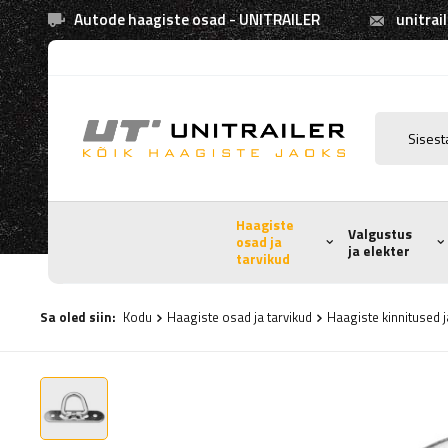
Autode haagiste osad - UNITRAILER
unitrai
Haagiste
Valgustus
osad ja
ja elekter
tarvikud
Sa oled siin:
Kodu
Haagiste osad ja tarvikud
Haagiste kinnitused j