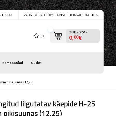
STREERI
€
VALIGE KOHALETOIMETAMISE RIIK JA VALUUTA
TEIE KORV
0,
€
(0)
00
Kampaaniad
Outlet
5 mm pikisuunas (12,25)
ngitud liigutatav käepide H-25
pikisuunas (12,25)