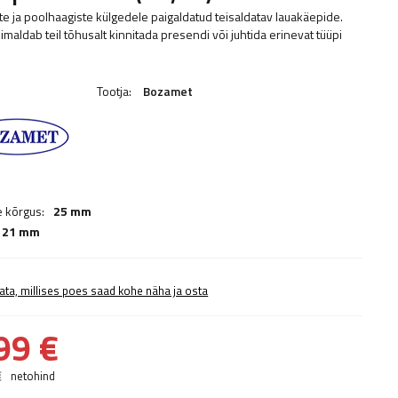
te ja poolhaagiste külgedele paigaldatud teisaldatav lauakäepide.
imaldab teil tõhusalt kinnitada presendi või juhtida erinevat tüüpi
Tootja:
Bozamet
 kõrgus:
25 mm
21 mm
ata, millises poes saad kohe näha ja osta
99 €
€
netohind