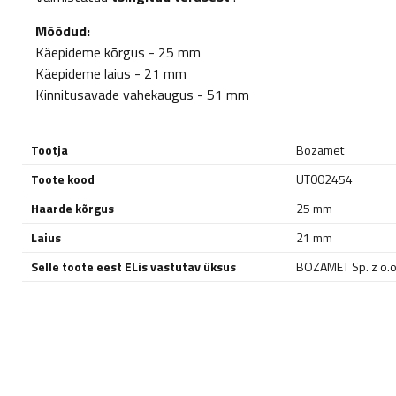
Mõõdud:
Käepideme kõrgus - 25 mm
Käepideme laius - 21 mm
Kinnitusavade vahekaugus - 51 mm
Tootja
Bozamet
Toote kood
UT002454
Haarde kõrgus
25 mm
Laius
21 mm
Selle toote eest ELis vastutav üksus
BOZAMET Sp. z o.o