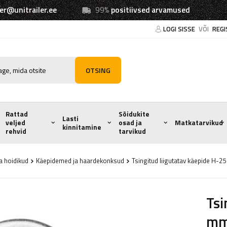
ler@unitrailer.ee
99%
positiivsed arvamused
LOGI SISSE
VÕI
REGI
OTSING
Rattad
Sõidukite
Lasti
veljed
osad ja
Matkatarvikud
kinnitamine
rehvid
tarvikud
a hoidikud
Käepidemed ja haardekonksud
Tsingitud liigutatav käepide H-2
Tsi
mm 