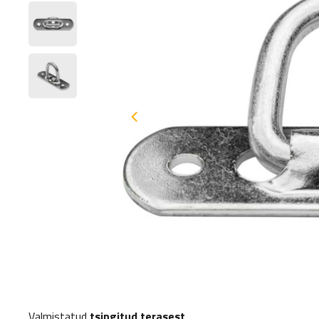
Valmistatud
tsingitud terasest
.