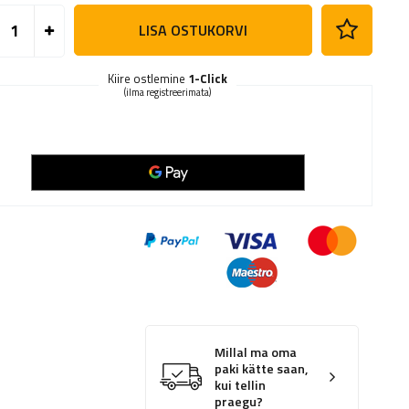
LISA OSTUKORVI
Kiire ostlemine
1-Click
(ilma registreerimata)
Millal ma oma
paki kätte saan,
kui tellin
praegu?