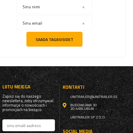
Sinu nimi
Sinu email
SAADA TAGASISIDET
LIITU MEIEGA
KONTAKTI
Zapisz się do naszego
UNITRAILER@UNITRAILER.EE
newslettera, żeby otrzymywać
informacje o nowościach i
BUDOWLANA 30
20-469
LUBLIN
promocjach na bieżąco.
UNITRAILER SP. Z O.O.
SOCIAL MEDIA