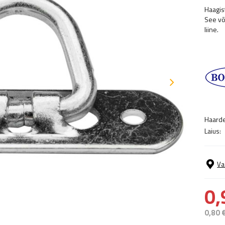
Haagis
See võ
liine.
Haarde
Laius:
Va
0,
0,80 