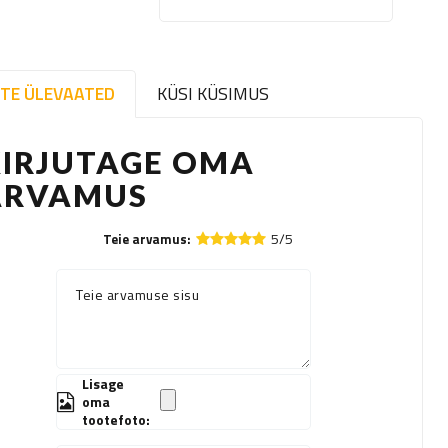
TE ÜLEVAATED
KÜSI KÜSIMUS
KIRJUTAGE OMA
ARVAMUS
5/5
Teie arvamus:
Teie arvamuse sisu
Lisage
oma
tootefoto: