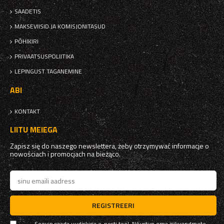
SAADETIS
MAKSEVIISID JA KOMISJONITASUD
PÕHIKIRI
PRIVAATSUSPOLIITIKA
LEPINGUST TAGANEMINE
ABI
KONTAKT
LIITU MEIEGA
Zapisz się do naszego newslettera, żeby otrzymywać informacje o
nowościach i promocjach na bieżąco.
REGISTREERI
Soovin saada uudiskirja e-posti teel. Nõustun oma isikuandmete