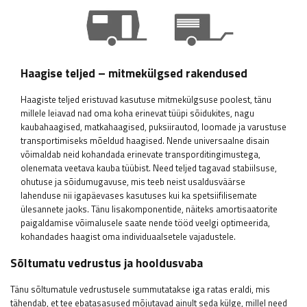
Haagise teljed – mitmekülgsed rakendused
Haagiste teljed eristuvad kasutuse mitmekülgsuse poolest, tänu
millele leiavad nad oma koha erinevat tüüpi sõidukites, nagu
kaubahaagised, matkahaagised, puksiirautod, loomade ja varustuse
transportimiseks mõeldud haagised. Nende universaalne disain
võimaldab neid kohandada erinevate transporditingimustega,
olenemata veetava kauba tüübist. Need teljed tagavad stabiilsuse,
ohutuse ja sõidumugavuse, mis teeb neist usaldusväärse
lahenduse nii igapäevases kasutuses kui ka spetsiifilisemate
ülesannete jaoks. Tänu lisakomponentide, näiteks amortisaatorite
paigaldamise võimalusele saate nende tööd veelgi optimeerida,
kohandades haagist oma individuaalsetele vajadustele.
Sõltumatu vedrustus ja hooldusvaba
Tänu sõltumatule vedrustusele summutatakse iga ratas eraldi, mis
tähendab, et tee ebatasasused mõjutavad ainult seda külge, millel need