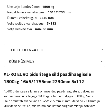
Ühe telje kandevõime:
1800 kg
Paigaldamise vahekaugus:
1645/1755 mm
Rummu vahekaugus:
2230 mm
Velje poltide vahekaugus:
5x112
Velje keskne ava:
min. 63 mm
TOOTE ÜLEVAATED
KÜSI KÜSIMUS
AL-KO EURO piduritega sild paadihaagisele
1800kg 1645/1755mm 2230mm 5x112
AL-KO piduritega sild, mis on mõeldud paadihaagistele, pakkudes
kandevõimet ühe teljega 1800 kg ja tandemteljega 3500 kg. Seda
iseloomustab avade vahe 1645/1755 mm, rummude vahe 2230 mm ja
kruvide vahe 5x112, mis võimaldab lihtsat paigaldamist ja sobivate