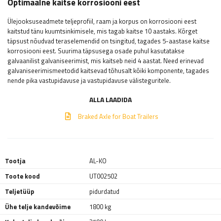
Optimaalne kaitse korrosiooni eest
Ülejooksuseadmete teljeprofiil, raam ja korpus on korrosiooni eest
kaitstud tänu kuumtsinkimisele, mis tagab kaitse 10 aastaks. Kõrget
täpsust nõudvad teraselemendid on tsingitud, tagades 5-aastase kaitse
korrosiooni eest. Suurima täpsusega osade puhul kasutatakse
galvaanilist galvaniseerimist, mis kaitseb neid 4 aastat. Need erinevad
galvaniseerimismeetodid kaitsevad tõhusalt kõiki komponente, tagades
nende pika vastupidavuse ja vastupidavuse välisteguritele.
ALLA LAADIDA
Braked Axle for Boat Trailers
Tootja
AL-KO
Toote kood
UT002502
Teljetüüp
pidurdatud
Ühe telje kandevõime
1800 kg