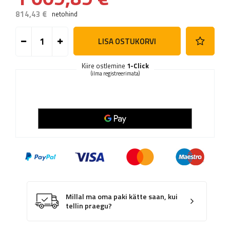
814,43 €
netohind
LISA OSTUKORVI
Kiire ostlemine
1-Click
(ilma registreerimata)
Millal ma oma paki kätte saan, kui
tellin praegu?