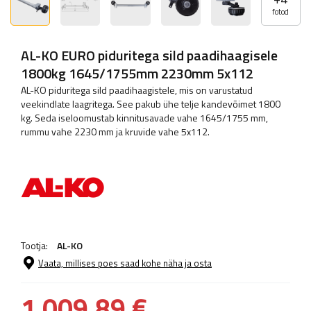
fotod
AL-KO EURO piduritega sild paadihaagisele
1800kg 1645/1755mm 2230mm 5x112
AL-KO piduritega sild paadihaagistele, mis on varustatud
veekindlate laagritega. See pakub ühe telje kandevõimet 1800
kg. Seda iseloomustab kinnitusavade vahe 1645/1755 mm,
rummu vahe 2230 mm ja kruvide vahe 5x112.
Tootja:
AL-KO
Vaata, millises poes saad kohe näha ja osta
1 009,89 €