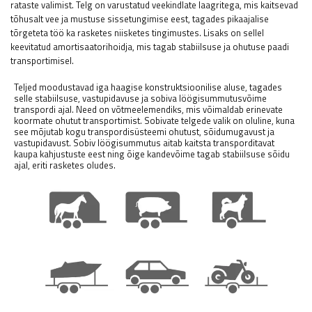
rataste valimist. Telg on varustatud veekindlate laagritega, mis kaitsevad
tõhusalt vee ja mustuse sissetungimise eest, tagades pikaajalise
tõrgeteta töö ka rasketes niisketes tingimustes. Lisaks on sellel
keevitatud amortisaatorihoidja, mis tagab stabiilsuse ja ohutuse paadi
transportimisel.
Teljed moodustavad iga haagise konstruktsioonilise aluse, tagades
selle stabiilsuse, vastupidavuse ja sobiva löögisummutusvõime
transpordi ajal. Need on võtmeelemendiks, mis võimaldab erinevate
koormate ohutut transportimist. Sobivate telgede valik on oluline, kuna
see mõjutab kogu transpordisüsteemi ohutust, sõidumugavust ja
vastupidavust. Sobiv löögisummutus aitab kaitsta transporditavat
kaupa kahjustuste eest ning õige kandevõime tagab stabiilsuse sõidu
ajal, eriti rasketes oludes.