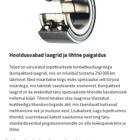
Hooldusvabad laagrid ja lihtne paigaldus
Teljed on varustatud topeltnurksete kontaktkuullaagritega
(kompaktsed laagrid), mis on mõeldud töötama 250 000 km
läbimisel. Neid määritakse kogu eluks spetsiaalse vett tõrjuva
määrdega, mis takistab saasteainete sisenemist. Kompaktsed
laagrid on ka veekindlad tänu spetsiaalsete tihendite kasutamisele
mõlemal küljel. Tihend tehakse otse laagrisse tõestatud
kvaliteediga tihendusrõngaste abil, mis täiendavalt kaitsevad
mehhanisme vee ja mustuse eest. Lisakaitsed, nagu topeltrummu
tihendid, suurendavad kaitset saastumise eest ning tänu
standardiseeritud pingutusmomendile on silla kokkupanek kiire ja
lihtne.