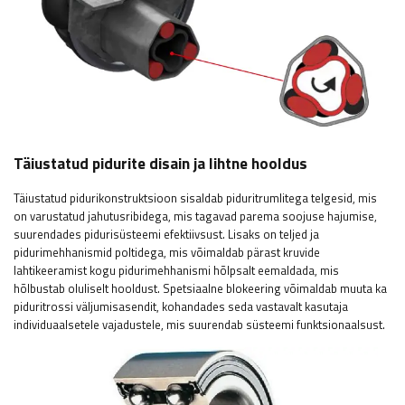
Täiustatud pidurite disain ja lihtne hooldus
Täiustatud pidurikonstruktsioon sisaldab piduritrumlitega telgesid, mis
on varustatud jahutusribidega, mis tagavad parema soojuse hajumise,
suurendades pidurisüsteemi efektiivsust. Lisaks on teljed ja
pidurimehhanismid poltidega, mis võimaldab pärast kruvide
lahtikeeramist kogu pidurimehhanismi hõlpsalt eemaldada, mis
hõlbustab oluliselt hooldust. Spetsiaalne blokeering võimaldab muuta ka
piduritrossi väljumisasendit, kohandades seda vastavalt kasutaja
individuaalsetele vajadustele, mis suurendab süsteemi funktsionaalsust.