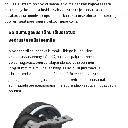
on. See süsteem on hooldusvaba ja võimaldab kasutajatel säästa
hooldus- ja hoolduskulusid. Lisaks välistab telje konstruktsioon
rattakoopa ja muude komponentide kahjustamise ohu õõtshoova liigsest
pöörlemisest isegi suure ülekoormuse korral.
Sõidumugavus tänu täiustatud
vedrustussüsteemile
Moodsad sillad, näiteks kummirullidega kuusnurkse
vedrustussüsteemiga AL-KO, pakuvad palju suuremat
sõidumugavust. Suured läbipaindenooled ja pehmem
löögisummutus muudavad haagise sõidu sujuvamaks ja
vibratsiooni vähendatakse tõhusalt. Võrreldes tavaliste
juhtteljesüsteemidega võimaldab see vedrustus tõhusamalt
summutada tee ebatasasusi, mis suurendab kasutaja mugavust ja
ohutust.