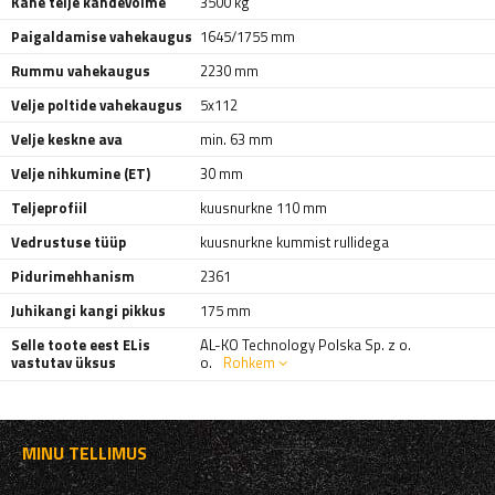
Kahe telje kandevõime
3500 kg
Paigaldamise vahekaugus
1645/1755 mm
Rummu vahekaugus
2230 mm
Velje poltide vahekaugus
5x112
Velje keskne ava
min. 63 mm
Velje nihkumine (ET)
30 mm
Teljeprofiil
kuusnurkne 110 mm
Vedrustuse tüüp
kuusnurkne kummist rullidega
Pidurimehhanism
2361
Juhikangi kangi pikkus
175 mm
Selle toote eest ELis
AL-KO Technology Polska Sp. z o.
vastutav üksus
o.
Rohkem
MINU TELLIMUS