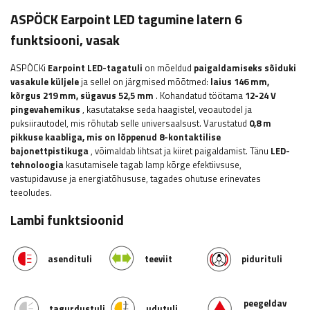
ASPÖCK Earpoint
LED tagumine latern 6
funktsiooni, vasak
ASPÖCKi
Earpoint LED-tagatuli
on mõeldud
paigaldamiseks sõiduki
vasakule küljele
ja sellel on järgmised mõõtmed:
laius
146 mm,
kõrgus 219 mm, sügavus 52,5 mm
. Kohandatud töötama
12-24 V
pingevahemikus
, kasutatakse seda haagistel, veoautodel ja
puksiirautodel, mis rõhutab selle universaalsust. Varustatud
0,8 m
pikkuse kaabliga, mis on lõppenud 8-kontaktilise
bajonettpistikuga
, võimaldab lihtsat ja kiiret paigaldamist. Tänu
LED-
tehnoloogia
kasutamisele tagab lamp kõrge efektiivsuse,
vastupidavuse ja energiatõhususe, tagades ohutuse erinevates
teeoludes.
Lambi funktsioonid
asendituli
teeviit
pidurituli
peegeldav
tagurdustuli
udutuli