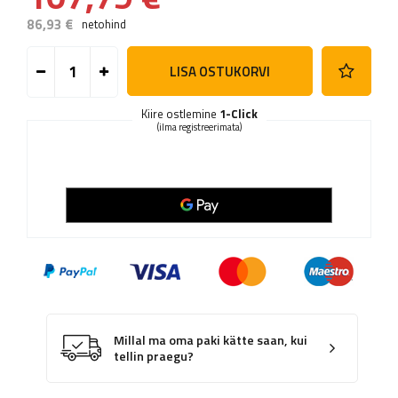
86,93 €
netohind
LISA OSTUKORVI
Kiire ostlemine
1-Click
(ilma registreerimata)
Millal ma oma paki kätte saan, kui
tellin praegu?