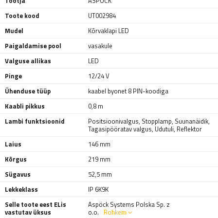
Tootja
ASPÖCK
Toote kood
UT002984
Mudel
Kõrvaklapi LED
Paigaldamise pool
vasakule
Valguse allikas
LED
Pinge
12/24 V
Ühenduse tüüp
kaabel byonet 8 PIN-koodiga
Kaabli pikkus
0,8 m
Lambi funktsioonid
Positsioonivalgus
,
Stopplamp
,
Suunanäidik
,
Tagasipööratav valgus
,
Udutuli
,
Reflektor
Laius
146 mm
Kõrgus
219 mm
Sügavus
52,5 mm
Lekkeklass
IP 6K9K
Selle toote eest ELis
Aspöck Systems Polska Sp. z
vastutav üksus
o.o.
Rohkem