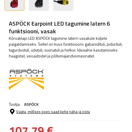
ASPÖCK Earpoint LED tagumine latern 6
funktsiooni, vasak
Kõrvaklapi LED ASPÖCK tagumine latern vasakule küljele
paigaldamiseks. Sellel on kuus funktsiooni: gabariidituli, pidurituli,
tagurdustuli, udutuli, suunatuli ja helkur. Ideaalne kasutamiseks
haagistel, veoautodel ja põllumajandusmasinatel.
Tootja:
ASPÖCK
Vaata, millises poes saad kohe näha ja osta
107,79 €