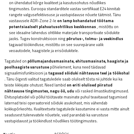
on ühendatud kõrge kvaliteet ja kasutusohutus nõudlikes
tingimustes. Euroopa standarditele vastav sertifikaat E24 kinnitab
rangete valgusefektiivsuse ja vastupidavuse nõuete täitmist. Tänu
vastavusele ADR-Zone 2-le
on lamp kohandatud töötama
potentsiaalselt plahvatusohtlikus keskkonnas
, mistõttu on
see ideaalne lahendus ohtlikke materjale transportivate sõidukite
jaoks. Tugev konstruktsioon ning
põrutus-, tolmu- ja veekindlus
tagavad töökindluse, mistõttu on see suurepärane valik
veoautodele, haagistele ja erisõidukitele.
Tagatuled on
põllumajandusmasinate, ehitusmasinate, haagiste ja
poolhaagiste varustuse
põhielement, kuna need täidavad
signaalimisfunktsiooni ja
tagavad sõiduki nähtavuse teel ja töökohal
. Tänu õigesti valitud tagatuledele saab oluliselt tõsta nii juhtide kui ka
teiste liiklejate ohutust. Need lambid
on eriti olulised piiratud
nähtavuse tingimustes, nagu öö, udu
või rasked ilmastikutingimused.
Ehitusplatsidel või põllul töötavate masinate puhul teavitavad tagumised
laternad teisi operaatoreid sõiduki asukohast, mis vähendab
kokkupõrkeohtu. Kvaliteetsete tagatulede kasutamine ei vasta mitte ainult
seadusest tulenevatele nõuetele, vaid parandab ka varustuse
vastupidavust ja töökindlust nõudlikes töötingimustes.