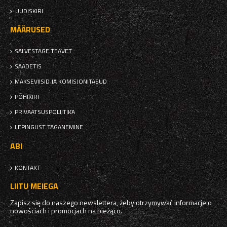
UUDISKIRI
MÄÄRUSED
SALVESTAGE TEAVET
SAADETIS
MAKSEVIISID JA KOMISJONITASUD
PÕHIKIRI
PRIVAATSUSPOLIITIKA
LEPINGUST TAGANEMINE
ABI
KONTAKT
LIITU MEIEGA
Zapisz się do naszego newslettera, żeby otrzymywać informacje o
nowościach i promocjach na bieżąco.