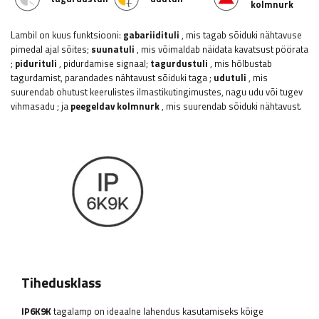
kolmnurk
Lambil on kuus funktsiooni:
gabariidituli
, mis tagab sõiduki nähtavuse
pimedal ajal sõites;
suunatuli
, mis võimaldab näidata kavatsust pöörata
;
pidurituli
, pidurdamise signaal;
tagurdustuli
, mis hõlbustab
tagurdamist, parandades nähtavust sõiduki taga
;
udutuli
, mis
suurendab ohutust keerulistes ilmastikutingimustes, nagu udu või tugev
vihmasadu
; ja
peegeldav kolmnurk
, mis suurendab sõiduki nähtavust.
Tihedusklass
IP6K9K
tagalamp on ideaalne lahendus kasutamiseks kõige