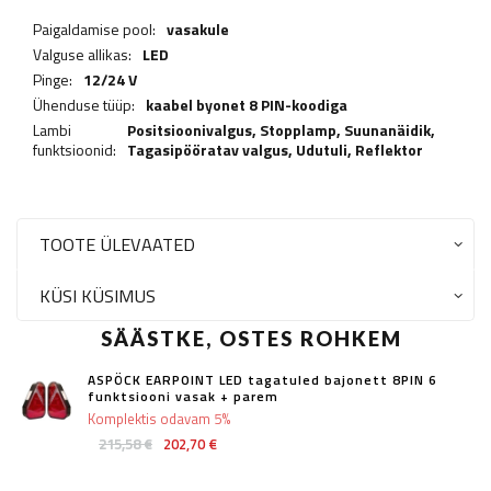
Paigaldamise pool:
vasakule
Valguse allikas:
LED
Pinge:
12/24 V
Ühenduse tüüp:
kaabel byonet 8 PIN-koodiga
Lambi
Positsioonivalgus,
Stopplamp
,
Suunanäidik
,
funktsioonid:
Tagasipööratav valgus
,
Udutuli
,
Reflektor
TOOTE ÜLEVAATED
KÜSI KÜSIMUS
SÄÄSTKE, OSTES ROHKEM
ASPÖCK EARPOINT LED tagatuled bajonett 8PIN 6
funktsiooni vasak + parem
Komplektis odavam 5%
215,58 €
202,70 €