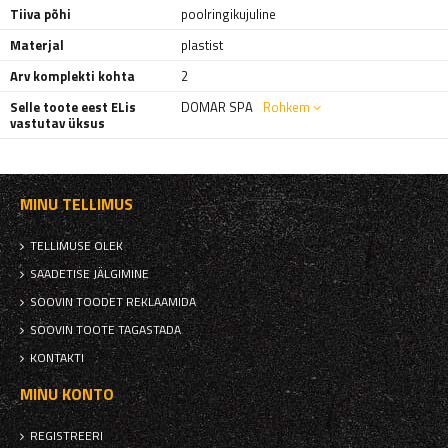
Tiiva põhi
poolringikujuline
Materjal
plastist
Arv komplekti kohta
2
Selle toote eest ELis
DOMAR SPA
Rohkem
vastutav üksus
MINU TELLIMUS
TELLIMUSE OLEK
SAADETISE JÄLGIMINE
SOOVIN TOODET REKLAAMIDA
SOOVIN TOOTE TAGASTADA
KONTAKTI
MINU KONTO
REGISTREERI