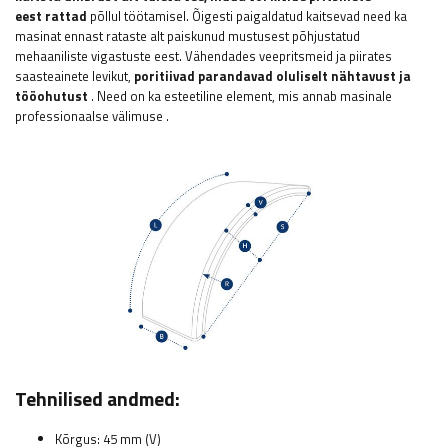
eest
rattad
põllul töötamisel. Õigesti paigaldatud kaitsevad need ka
masinat ennast rataste alt paiskunud mustusest põhjustatud
mehaaniliste vigastuste eest. Vähendades veepritsmeid ja piirates
saasteainete levikut,
poritiivad parandavad oluliselt nähtavust ja
tööohutust
. Need on ka esteetiline element, mis annab masinale
professionaalse välimuse
.
Tehnilised andmed:
Kõrgus: 45 mm (V)