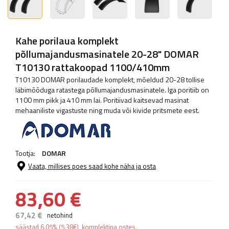
Kahe porilaua komplekt
põllumajandusmasinatele 20-28" DOMAR
T10130 rattakoopad 1100/410mm
T10130 DOMAR porilaudade komplekt, mõeldud 20-28 tollise
läbimõõduga ratastega põllumajandusmasinatele. Iga poritiib on
1100 mm pikk ja 410 mm lai. Poritiivad kaitsevad masinat
mehaaniliste vigastuste ning muda või kivide pritsmete eest.
Tootja:
DOMAR
Vaata, millises poes saad kohe näha ja osta
83,60 €
67,42 €
netohind
säästad
6.05%
(
5.38
€
), komplektina ostes.