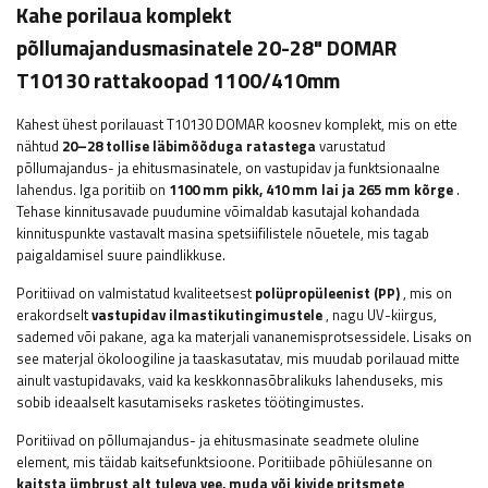
Kahe porilaua komplekt
põllumajandusmasinatele 20-28" DOMAR
T10130 rattakoopad 1100/410mm
Kahest ühest porilauast T10130 DOMAR koosnev komplekt, mis on ette
nähtud
20–28 tollise läbimõõduga ratastega
varustatud
põllumajandus- ja ehitusmasinatele, on vastupidav ja funktsionaalne
lahendus. Iga poritiib on
1100 mm pikk, 410 mm lai ja 265 mm kõrge
.
Tehase kinnitusavade puudumine võimaldab kasutajal kohandada
kinnituspunkte vastavalt masina spetsiifilistele nõuetele, mis tagab
paigaldamisel suure paindlikkuse.
Poritiivad on valmistatud kvaliteetsest
polüpropüleenist (PP)
, mis on
erakordselt
vastupidav ilmastikutingimustele
, nagu UV-kiirgus,
sademed või pakane, aga ka materjali vananemisprotsessidele. Lisaks on
see materjal ökoloogiline ja taaskasutatav, mis muudab porilauad mitte
ainult vastupidavaks, vaid ka keskkonnasõbralikuks lahenduseks, mis
sobib ideaalselt kasutamiseks rasketes töötingimustes.
Poritiivad on põllumajandus- ja ehitusmasinate seadmete oluline
element, mis täidab kaitsefunktsioone. Poritiibade põhiülesanne on
kaitsta ümbrust alt tuleva vee, muda või kivide pritsmete