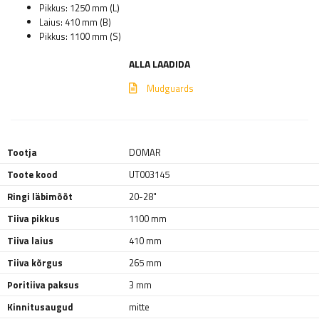
Pikkus: 1250 mm (L)
Laius: 410 mm (B)
Pikkus: 1100 mm (S)
ALLA LAADIDA
Mudguards
Tootja
DOMAR
Toote kood
UT003145
Ringi läbimõõt
20-28"
Tiiva pikkus
1100 mm
Tiiva laius
410 mm
Tiiva kõrgus
265 mm
Poritiiva paksus
3 mm
Kinnitusaugud
mitte