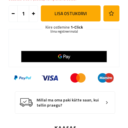
LISA OSTUKORVI
Kiire ostlemine
1-Click
(ilma registreerimata)
Millal ma oma paki kätte saan, kui
tellin praegu?
KAASAS