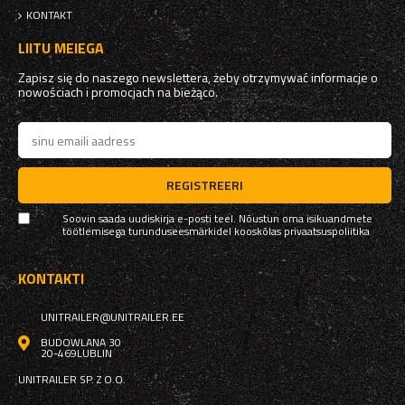
KONTAKT
LIITU MEIEGA
Zapisz się do naszego newslettera, żeby otrzymywać informacje o
nowościach i promocjach na bieżąco.
REGISTREERI
Soovin saada uudiskirja e-posti teel. Nõustun oma isikuandmete
töötlemisega turunduseesmärkidel kooskõlas
privaatsuspoliitika
KONTAKTI
UNITRAILER@UNITRAILER.EE
BUDOWLANA 30
20-469
LUBLIN
UNITRAILER SP. Z O.O.