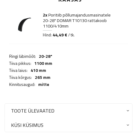
2x
Poritiib põllumajandusmasinatele
20-28" DOMAR T10130 rattakoob
1100/410mm
44,49 €
Hind:
/ tk.
Ringi läbimõõt:
20-28"
Tiiva pikkus:
1100 mm
Tiiva laius:
410 mm
Tiiva kõrgus:
265 mm
Kinnitusaugud:
mitte
TOOTE ÜLEVAATED
KÜSI KÜSIMUS