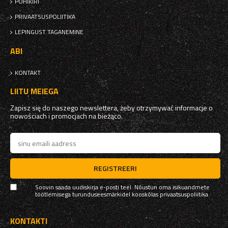
PÕHIKIRI
PRIVAATSUSPOLIITIKA
LEPINGUST TAGANEMINE
ABI
KONTAKT
LIITU MEIEGA
Zapisz się do naszego newslettera, żeby otrzymywać informacje o
nowościach i promocjach na bieżąco.
REGISTREERI
Soovin saada uudiskirja e-posti teel. Nõustun oma isikuandmete
töötlemisega turunduseesmärkidel kooskõlas
privaatsuspoliitika
KONTAKTI