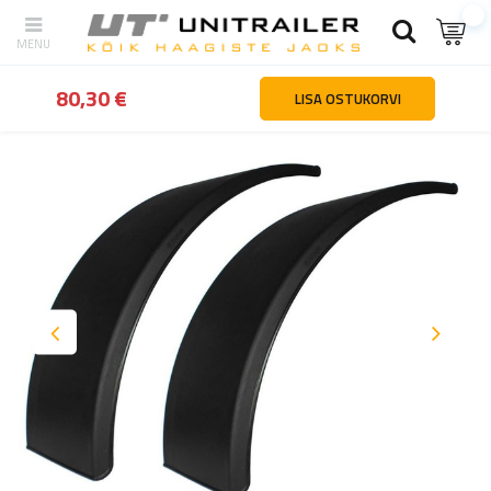
tagasi
Kodu
Rattad veljed rehvid
Poritiivad ja poripõlled
Üksiku
80,30 €
LISA OSTUKORVI