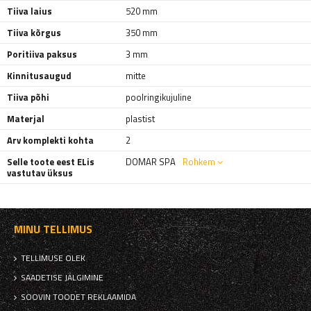
Tiiva laius
520 mm
Tiiva kõrgus
350 mm
Poritiiva paksus
3 mm
Kinnitusaugud
mitte
Tiiva põhi
poolringikujuline
Materjal
plastist
Arv komplekti kohta
2
Selle toote eest ELis
DOMAR SPA
Rohkem
vastutav üksus
MINU TELLIMUS
TELLIMUSE OLEK
SAADETISE JÄLGIMINE
SOOVIN TOODET REKLAAMIDA