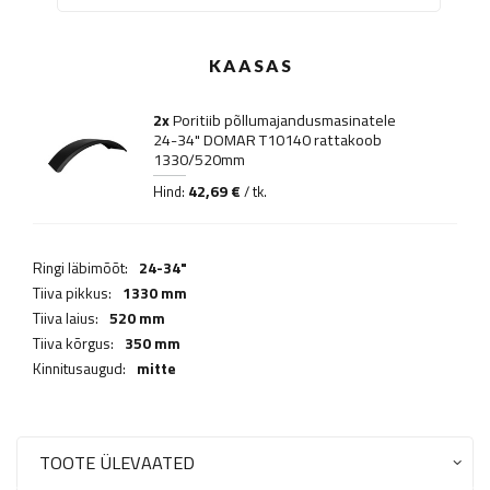
KAASAS
2x
Poritiib põllumajandusmasinatele
24-34" DOMAR T10140 rattakoob
1330/520mm
42,69 €
Hind:
/ tk.
Ringi läbimõõt:
24-34"
Tiiva pikkus:
1330 mm
Tiiva laius:
520 mm
Tiiva kõrgus:
350 mm
Kinnitusaugud:
mitte
TOOTE ÜLEVAATED