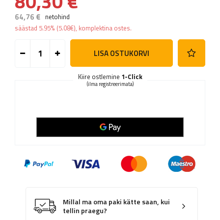
80,30 €
64,76 €
netohind
säästad
5.95%
(
5.08
€
), komplektina ostes.
LISA OSTUKORVI
Kiire ostlemine
1-Click
(ilma registreerimata)
Millal ma oma paki kätte saan, kui
tellin praegu?