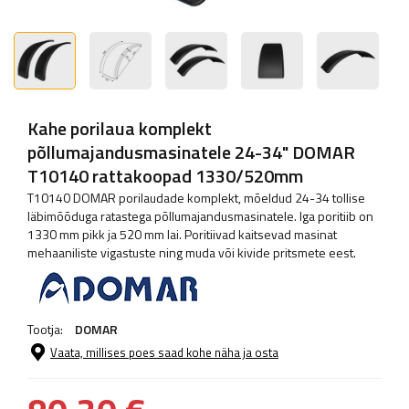
Kahe porilaua komplekt
põllumajandusmasinatele 24-34" DOMAR
T10140 rattakoopad 1330/520mm
T10140 DOMAR porilaudade komplekt, mõeldud 24-34 tollise
läbimõõduga ratastega põllumajandusmasinatele. Iga poritiib on
1330 mm pikk ja 520 mm lai. Poritiivad kaitsevad masinat
mehaaniliste vigastuste ning muda või kivide pritsmete eest.
Tootja:
DOMAR
Vaata, millises poes saad kohe näha ja osta