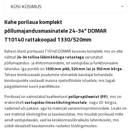
KÜSI KÜSIMUS
Kahe porilaua komplekt
põllumajandusmasinatele 24-34" DOMAR
T10140 rattakoopad 1330/520mm
Kahest ühest porilauast T10140 DOMAR koosnev komplekt, mis on ette
nähtud
24-34 tollise läbimõõduga ratastega
varustatud
põllumajandus- ja ehitusmasinatele, on vastupidav ja funktsionaalne
lahendus. Iga poritiib on
1330 mm pikk, 520 mm lai ja 350 mm kõrge
.
Tehase kinnitusavade puudumine võimaldab kasutajal kohandada
kinnituspunkte vastavalt masina spetsiifilistele nõuetele, mis tagab
paigaldamisel suure paindlikkuse.
Poritiivad on valmistatud kvaliteetsest
polüpropüleenist (PP)
, mis on
erakordselt
vastupidav ilmastikutingimustele
, nagu UV-kiirgus,
sademed või pakane, aga ka materjali vananemisprotsessidele. Lisaks on
see materjal ökoloogiline ja taaskasutatav, mis muudab porilauad mitte
ainult vastupidavaks, vaid ka keskkonnasõbralikuks lahenduseks, mis
sobib ideaalselt kasutamiseks rasketes töötingimustes.