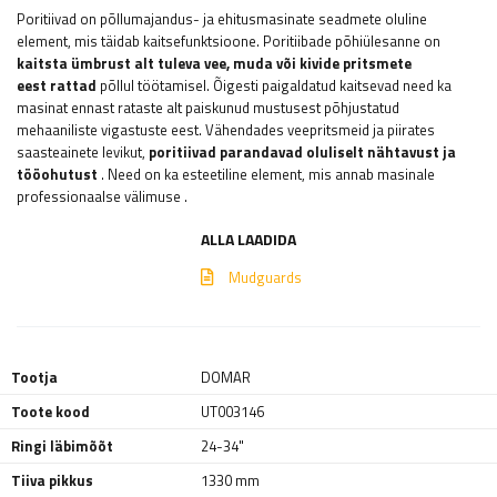
Poritiivad on põllumajandus- ja ehitusmasinate seadmete oluline
element, mis täidab kaitsefunktsioone. Poritiibade põhiülesanne on
kaitsta ümbrust alt tuleva vee, muda või kivide pritsmete
eest
rattad
põllul töötamisel. Õigesti paigaldatud kaitsevad need ka
masinat ennast rataste alt paiskunud mustusest põhjustatud
mehaaniliste vigastuste eest. Vähendades veepritsmeid ja piirates
saasteainete levikut,
poritiivad parandavad oluliselt nähtavust ja
tööohutust
. Need on ka esteetiline element, mis annab masinale
professionaalse välimuse
.
ALLA LAADIDA
Mudguards
Tootja
DOMAR
Toote kood
UT003146
Ringi läbimõõt
24-34"
Tiiva pikkus
1330 mm