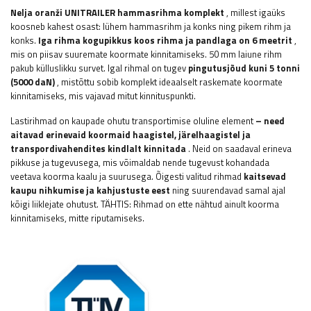
Nelja oranži UNITRAILER hammasrihma komplekt
, millest igaüks
koosneb kahest osast: lühem hammasrihm ja konks ning pikem rihm ja
konks.
Iga rihma kogupikkus koos rihma ja pandlaga on 6 meetrit
,
mis on piisav suuremate koormate kinnitamiseks. 50 mm laiune rihm
pakub külluslikku survet. Igal rihmal on tugev
pingutusjõud kuni 5 tonni
(5000 daN)
, mistõttu sobib komplekt ideaalselt raskemate koormate
kinnitamiseks, mis vajavad mitut kinnituspunkti.
Lastirihmad on kaupade ohutu transportimise oluline element
– ​​need
aitavad erinevaid koormaid haagistel, järelhaagistel ja
transpordivahendites kindlalt kinnitada
. Neid on saadaval erineva
pikkuse ja tugevusega, mis võimaldab nende tugevust kohandada
veetava koorma kaalu ja suurusega. Õigesti valitud rihmad
kaitsevad
kaupu nihkumise ja kahjustuste eest
ning suurendavad samal ajal
kõigi liiklejate ohutust. TÄHTIS: Rihmad on ette nähtud ainult koorma
kinnitamiseks, mitte riputamiseks.