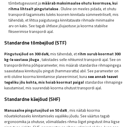
tõmbetugevusest ja
määrab maksimaalse ohutu koormuse, kui
rihma lihtsalt pingutatakse
. Oluline on meeles pidada, et ohutu
transpordi tagamiseks tuleks koorem kinnitada sümmeetriliselt, mis
tähendab, et lihtsa paigutusega kinnitatavate rihmade minimaalne
arv on kaks. See tagab ühtlase jõujaotuse ja koorma stabiilse
fikseerimise transpordi ajal.
Standardne tõmbejõud (STF)
Pingutusjõud on 300 daN,
mis tähendab, et
rihm surub koormat 300
kg-le vastava jõuga
, takistades selle nihkumist transpordi ajal. See on
transpordirihma põhiparameeter, mis määrab standardse rihmapingega
saavutatava kinnitusjõu pinguti (hammasratta) abil. See parameeter on
eriti oluline koorma kinnitamise planeerimisel, kuna
see annab teavet
tegeliku jõu kohta, mis hoiab koormat paigal
standardse rihmapinge
kasutamisel, mis suurendab koorma ohutust transpordi ajal.
Standardne käejõud (SHF)
Manuaalne pingutusjõud on 50 daN
, mis näitab koorma
nõuetekohaseks kinnitamiseks vajalikku jõudu. See väärtus tagab
ergonoomika ja ohutuse, võimaldades rihma õiget pingutust ilma liigse