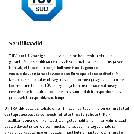
Sertifikaadid
TÜV-sertifikaadiga
kinnitusrihmad on kvaliteedi ja ohutuse
garantii. Selle sertifikaadi väljastab sõltumatu kontrollasutus ja see
kinnitab, et toodet on põhjalikult
testitud tugevuse,
vastupidavuse ja vastavuse osas Euroopa standarditele
. See
tagab, et rihmad taluvad isegi raskeid koormusi ja tagavad stabiilse
koorma kinnitamise. TÜV-märgisega kinnitusrihmade valimisega
investeerite tõestatud tootesse, mis suurendab transpordiohutust
ja kaitseb transporditavaid kaupu.
UNITRAILER seab esikohale oma rihmade kvaliteedi, mis
on valmistatud
vastupidavatest ja venivuskindlatest materjalidest
. Kõik
metallkomponendid – konksud ja pingutusmehhanism – on valmistatud
vastupidavast ja korrosioonikindlast terasest, mis tagab ohutu ja
pikaajalise kasutamise erinevates ilmastikutingimustes. Igal
rihmal on