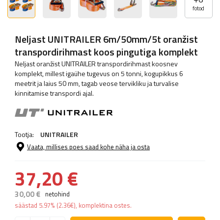
fotod
Neljast UNITRAILER 6m/50mm/5t oranžist
transpordirihmast koos pingutiga komplekt
Neljast oranžist UNITRAILER transpordirihmast koosnev
komplekt, millest igaühe tugevus on 5 tonni, kogupikkus 6
meetrit ja laius 50 mm, tagab veose tervikliku ja turvalise
kinnitamise transpordi ajal.
Tootja:
UNITRAILER
Vaata, millises poes saad kohe näha ja osta
37,20 €
30,00 €
netohind
säästad
5.97%
(
2.36
€
), komplektina ostes.