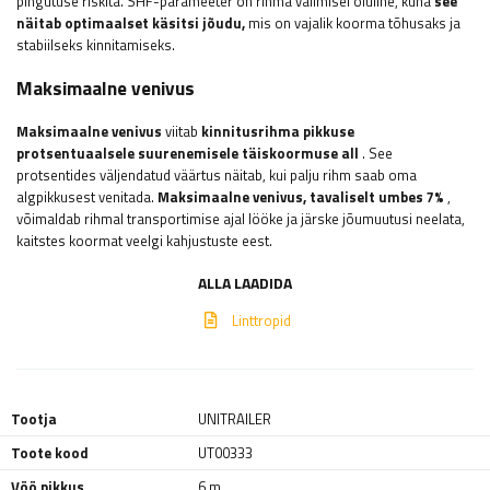
pingutuse riskita. SHF-parameeter on rihma valimisel oluline, kuna
see
näitab optimaalset käsitsi jõudu,
mis on vajalik koorma tõhusaks ja
stabiilseks kinnitamiseks.
Maksimaalne venivus
Maksimaalne venivus
viitab
kinnitusrihma pikkuse
protsentuaalsele suurenemisele täiskoormuse all
. See
protsentides väljendatud väärtus näitab, kui palju rihm saab oma
algpikkusest venitada.
Maksimaalne venivus, tavaliselt umbes 7%
,
võimaldab rihmal transportimise ajal lööke ja järske jõumuutusi neelata,
kaitstes koormat veelgi kahjustuste eest.
ALLA LAADIDA
Linttropid
Tootja
UNITRAILER
Toote kood
UT00333
Vöö pikkus
6 m