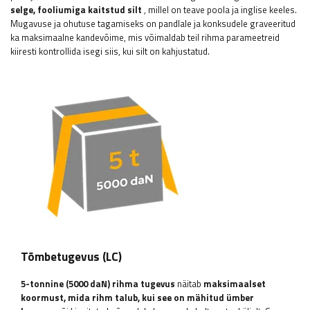
selge, fooliumiga kaitstud silt
, millel on teave poola ja inglise keeles.
Mugavuse ja ohutuse tagamiseks on pandlale ja konksudele graveeritud
ka maksimaalne kandevõime, mis võimaldab teil rihma parameetreid
kiiresti kontrollida isegi siis, kui silt on kahjustatud.
Tõmbetugevus (LC)
5-tonnine (5000 daN) rihma tugevus
näitab
maksimaalset
koormust, mida rihm talub, kui see on mähitud ümber