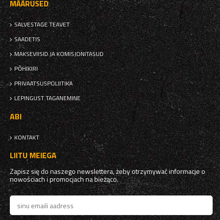
MÄÄRUSED
SALVESTAGE TEAVET
SAADETIS
MAKSEVIISID JA KOMISJONITASUD
PÕHIKIRI
PRIVAATSUSPOLIITIKA
LEPINGUST TAGANEMINE
ABI
KONTAKT
LIITU MEIEGA
Zapisz się do naszego newslettera, żeby otrzymywać informacje o
nowościach i promocjach na bieżąco.