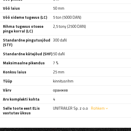
Vöö laius
50 mm
Vöö sideme tugevus (LC)
5 ton (5000 DAN)
Rihma tugevus otsese
2,5 tony (2500 DAN)
pinge korral (LC)
Standardne pingutusjõud
300 daN
(STF)
Standardne kätejõud (SHF)
50 daN
Maksimaalne pikendus
7 %
Konksu laius
25 mm
Tüüp
kinnitusrihm
Värv
оранжев
Arv komplekti kohta
4
Selle toote eest ELis
UNITRAILER Sp. z o.o
Rohkem
vastutav üksus