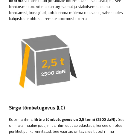
koorma
või kinnitatud põrandale koorma kahelt vastasküljelt. See
kinnitusmeetod võimaldab tugevamat ja stabiilsemat kauba
kinnitamist, kuna jõud jaotub rihma mõlema osa vahel, vähendades
kahjustuste ohtu suuremate koormuste korral.
Sirge tõmbetugevus (LC)
Koormarihma
lihtne tõmbetugevus on 2,5 tonni (2500 daN)
. See
on maksimaalne jõud, mida rihm suudab edastada, kui see on otse
punktist punkti kinnitatud. See väärtus on tavaliselt pool rihma