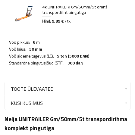
4x
UNITRAILERI 6m/50mm/5t oranž
transpordilint pingutiga
9,89 €
Hind:
/ tk.
Vöö pikkus:
6 m
Vöö laius:
50 mm
Vöö sideme tugevus (LC):
5 ton (5000 DAN)
Standardne pingutusjõud (STF):
300 daN
TOOTE ÜLEVAATED
KÜSI KÜSIMUS
Nelja UNITRAILER 6m/50mm/5t transpordirihma
komplekt pingutiga