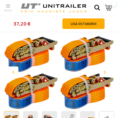
tagasi
Kodu
Lasti kinnitamine
Linttropid
Neljast UNITRAILER 6
37,20 €
LISA OSTUKORVI
+
6