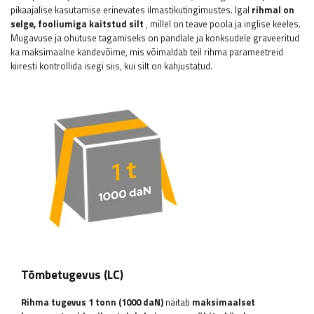
pikaajalise kasutamise erinevates ilmastikutingimustes. Igal
rihmal on
selge, fooliumiga kaitstud silt
, millel on teave poola ja inglise keeles.
Mugavuse ja ohutuse tagamiseks on pandlale ja konksudele graveeritud
ka maksimaalne kandevõime, mis võimaldab teil rihma parameetreid
kiiresti kontrollida isegi siis, kui silt on kahjustatud.
Tõmbetugevus (LC)
Rihma tugevus 1 tonn (1000 daN)
näitab
maksimaalset