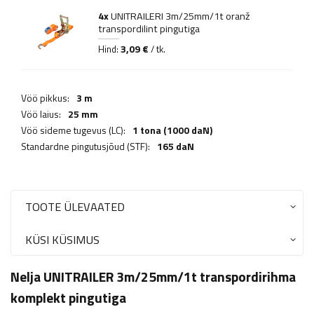
4x
UNITRAILERI 3m/25mm/1t oranž
transpordilint pingutiga
3,09 €
Hind:
/ tk.
Vöö pikkus:
3 m
Vöö laius:
25 mm
Vöö sideme tugevus (LC):
1 tona (1000 daN)
Standardne pingutusjõud (STF):
165 daN
TOOTE ÜLEVAATED
KÜSI KÜSIMUS
Nelja UNITRAILER 3m/25mm/1t transpordirihma
komplekt pingutiga