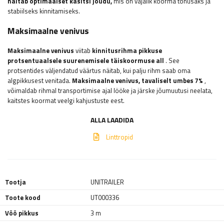
näitab optimaalset käsitsi jõudu,
mis on vajalik koorma tõhusaks ja
stabiilseks kinnitamiseks.
Maksimaalne venivus
Maksimaalne venivus
viitab
kinnitusrihma pikkuse
protsentuaalsele suurenemisele täiskoormuse all
. See
protsentides väljendatud väärtus näitab, kui palju rihm saab oma
algpikkusest venitada.
Maksimaalne venivus, tavaliselt umbes 7%
,
võimaldab rihmal transportimise ajal lööke ja järske jõumuutusi neelata,
kaitstes koormat veelgi kahjustuste eest.
ALLA LAADIDA
Linttropid
Tootja
UNITRAILER
Toote kood
UT000336
Vöö pikkus
3 m