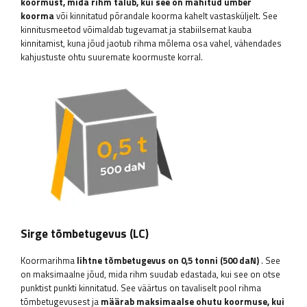
koormust, mida rihm talub, kui see on mähitud ümber
koorma
või kinnitatud põrandale koorma kahelt vastasküljelt. See
kinnitusmeetod võimaldab tugevamat ja stabiilsemat kauba
kinnitamist, kuna jõud jaotub rihma mõlema osa vahel, vähendades
kahjustuste ohtu suuremate koormuste korral.
Sirge tõmbetugevus (LC)
Koormarihma
lihtne tõmbetugevus on 0,5 tonni (500 daN)
. See
on maksimaalne jõud, mida rihm suudab edastada, kui see on otse
punktist punkti kinnitatud. See väärtus on tavaliselt pool rihma
tõmbetugevusest ja
määrab maksimaalse ohutu koormuse, kui