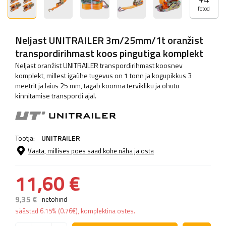
fotod
Neljast UNITRAILER 3m/25mm/1t oranžist
transpordirihmast koos pingutiga komplekt
Neljast oranžist UNITRAILER transpordirihmast koosnev
komplekt, millest igaühe tugevus on 1 tonn ja kogupikkus 3
meetrit ja laius 25 mm, tagab koorma tervikliku ja ohutu
kinnitamise transpordi ajal.
Tootja:
UNITRAILER
Vaata, millises poes saad kohe näha ja osta
11,60 €
9,35 €
netohind
säästad
6.15%
(
0.76
€
), komplektina ostes.