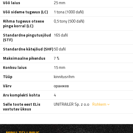
Vöö laius
25 mm
Vöö sideme tugevus (LC)
1 tona (1000 daN)
Rihma tugevus otsese
0,5 tony (500 daN)
pinge korral (LC)
Standardne pingutusjõud
165 daN
(STF)
Standardne kätejõud (SHF)
50 daN
Maksimaalne pikendus
7 %
Konksu laius
15 mm
Tüüp
kinnitusrihm
Värv
оранжев
Arv komplekti kohta
4
Selle toote eest ELis
UNITRAILER Sp. z o.o
Rohkem
vastutav üksus