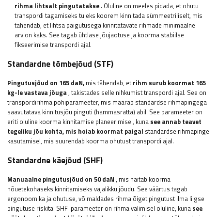
rihma lihtsalt pingutatakse
. Oluline on meeles pidada, et ohutu
transpordi tagamiseks tuleks koorem kinnitada sümmeetriliselt, mis
tähendab, et lihtsa paigutusega kinnitatavate rihmade minimaalne
arv on kaks. See tagab ühtlase jõujaotuse ja koorma stabiilse
fikseerimise transpordi ajal.
Standardne tõmbejõud (STF)
Pingutusjõud on 165 daN,
mis tähendab, et
rihm surub koormat 165
kg-le vastava jõuga
, takistades selle nihkumist transpordi ajal. See on
transpordirihma põhiparameeter, mis määrab standardse rihmapingega
saavutatava kinnitusjõu pinguti (hammasratta) abil. See parameeter on
eriti oluline koorma kinnitamise planeerimisel, kuna
see annab teavet
tegeliku jõu kohta, mis hoiab koormat paigal
standardse rihmapinge
kasutamisel, mis suurendab koorma ohutust transpordi ajal.
Standardne käejõud (SHF)
Manuaalne pingutusjõud on 50 daN
, mis näitab koorma
nõuetekohaseks kinnitamiseks vajalikku jõudu. See väärtus tagab
ergonoomika ja ohutuse, võimaldades rihma õiget pingutust ilma liigse
pingutuse riskita. SHF-parameeter on rihma valimisel oluline, kuna
see