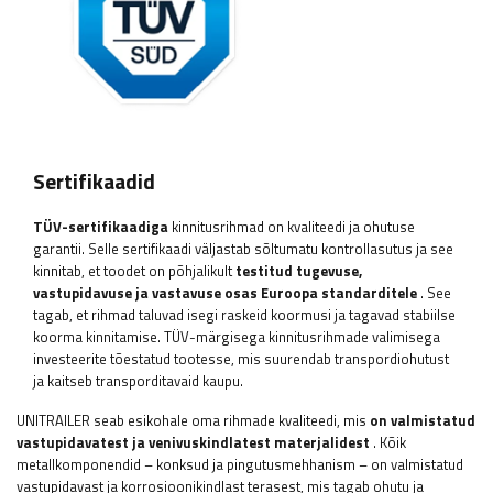
Sertifikaadid
TÜV-sertifikaadiga
kinnitusrihmad on kvaliteedi ja ohutuse
garantii. Selle sertifikaadi väljastab sõltumatu kontrollasutus ja see
kinnitab, et toodet on põhjalikult
testitud tugevuse,
vastupidavuse ja vastavuse osas Euroopa standarditele
. See
tagab, et rihmad taluvad isegi raskeid koormusi ja tagavad stabiilse
koorma kinnitamise. TÜV-märgisega kinnitusrihmade valimisega
investeerite tõestatud tootesse, mis suurendab transpordiohutust
ja kaitseb transporditavaid kaupu.
UNITRAILER seab esikohale oma rihmade kvaliteedi, mis
on valmistatud
vastupidavatest ja venivuskindlatest materjalidest
. Kõik
metallkomponendid – konksud ja pingutusmehhanism – on valmistatud
vastupidavast ja korrosioonikindlast terasest, mis tagab ohutu ja