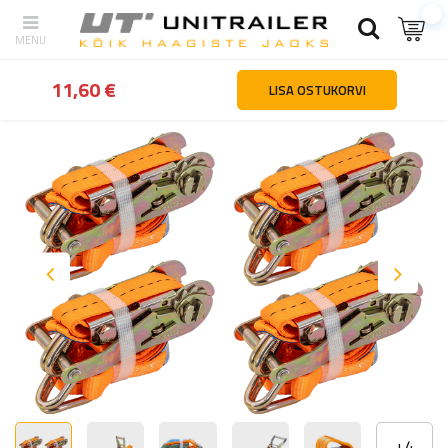
tagasi
Kodu
Lasti kinnitamine
Linttropid
Neljast UNITRAILER 3
11,60 €
LISA OSTUKORVI
+
4