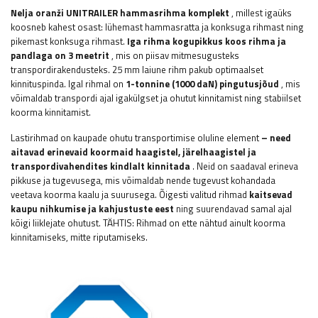
Nelja oranži UNITRAILER hammasrihma komplekt
, millest igaüks
koosneb kahest osast: lühemast hammasratta ja konksuga rihmast ning
pikemast konksuga rihmast.
Iga rihma kogupikkus koos rihma ja
pandlaga on 3 meetrit
, mis on piisav mitmesugusteks
transpordirakendusteks. 25 mm laiune rihm pakub optimaalset
kinnituspinda. Igal rihmal on
1-tonnine (1000 daN) pingutusjõud
, mis
võimaldab transpordi ajal igakülgset ja ohutut kinnitamist ning stabiilset
koorma kinnitamist.
Lastirihmad on kaupade ohutu transportimise oluline element
– ​​need
aitavad erinevaid koormaid haagistel, järelhaagistel ja
transpordivahendites kindlalt kinnitada
. Neid on saadaval erineva
pikkuse ja tugevusega, mis võimaldab nende tugevust kohandada
veetava koorma kaalu ja suurusega. Õigesti valitud rihmad
kaitsevad
kaupu nihkumise ja kahjustuste eest
ning suurendavad samal ajal
kõigi liiklejate ohutust. TÄHTIS: Rihmad on ette nähtud ainult koorma
kinnitamiseks, mitte riputamiseks.