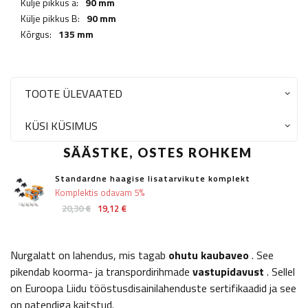
Külje pikkus a:
90 mm
Külje pikkus B:
90 mm
Kõrgus:
135 mm
TOOTE ÜLEVAATED
KÜSI KÜSIMUS
SÄÄSTKE, OSTES ROHKEM
Standardne haagise lisatarvikute komplekt
Komplektis odavam 5%
20,30 €
19,12 €
Nurgalatt on lahendus, mis tagab
ohutu kaubaveo
. See
pikendab koorma- ja transpordirihmade
vastupidavust
. Sellel
on Euroopa Liidu tööstusdisainilahenduste sertifikaadid ja see
on patendiga kaitstud.