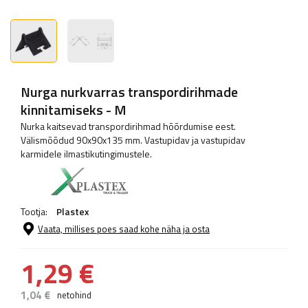
Nurga nurkvarras transpordirihmade
kinnitamiseks - M
Nurka kaitsevad transpordirihmad hõõrdumise eest.
Välismõõdud 90x90x135 mm. Vastupidav ja vastupidav
karmidele ilmastikutingimustele.
Tootja:
Plastex
Vaata, millises poes saad kohe näha ja osta
1,29 €
1,04 €
netohind