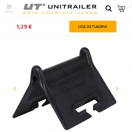
tagasi
Kodu
Lasti kinnitamine
Rihmade hooldusosad ja tarvikud
1,29 €
LISA OSTUKORVI