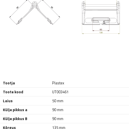
Tootja
Plastex
Toote kood
UT003461
Laius
50 mm
Külje pikkus a
90 mm
Külje pikkus B
90 mm
Kõrgus
135 mm