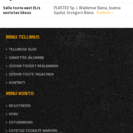
Selle toote eest ELis
PLASTEX Sp. J. Waldemar Bania, Joanna
vastutav üksus
Gąstoł, Grzegorz Bania
Rohkem
MINU TELLIMUS
TELLIMUSE OLEK
SAADETISE JÄLGIMINE
SOOVIN TOODET REKLAAMIDA
SOOVIN TOOTE TAGASTADA
KONTAKTI
MINU KONTO
REGISTREERI
KORV
OSTUNIMEKIRI
OSTETUD TOODETE NIMEKIRI