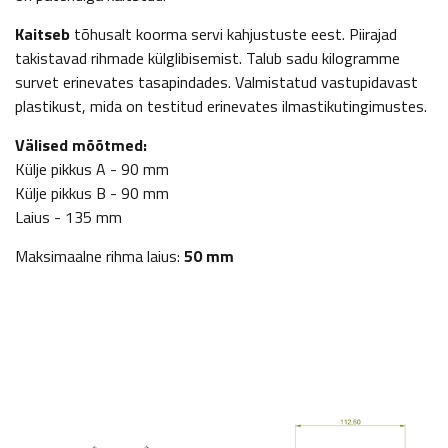
Kaitseb
tõhusalt koorma servi kahjustuste eest. Piirajad
takistavad rihmade külglibisemist. Talub sadu kilogramme
survet erinevates tasapindades. Valmistatud vastupidavast
plastikust, mida on testitud erinevates ilmastikutingimustes.
Välised mõõtmed:
Külje pikkus A - 90 mm
Külje pikkus B - 90 mm
Laius - 135 mm
Maksimaalne rihma laius:
50 mm