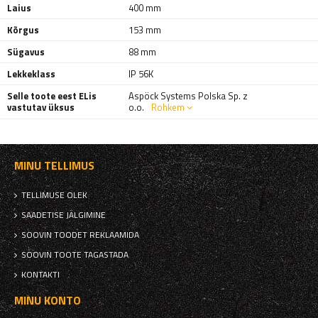
Laius
400 mm
Kõrgus
153 mm
Sügavus
88 mm
Lekkeklass
IP 56K
Selle toote eest ELis
Aspöck Systems Polska Sp. z
vastutav üksus
o.o.
Rohkem
MINU TELLIMUS
TELLIMUSE OLEK
SAADETISE JÄLGIMINE
SOOVIN TOODET REKLAAMIDA
SOOVIN TOOTE TAGASTADA
KONTAKTI
MINU KONTO