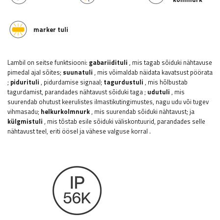
marker tuli
Lambil on seitse funktsiooni:
gabariidituli
, mis tagab sõiduki nähtavuse
pimedal ajal sõites;
suunatuli
, mis võimaldab näidata kavatsust pöörata
;
pidurituli
, pidurdamise signaal;
tagurdustuli
, mis hõlbustab
tagurdamist, parandades nähtavust sõiduki taga
;
udutuli
, mis
suurendab ohutust keerulistes ilmastikutingimustes, nagu udu või tugev
vihmasadu;
helkurkolmnurk
, mis suurendab sõiduki nähtavust; ja
külgmistuli
, mis tõstab esile sõiduki väliskontuurid, parandades selle
nähtavust teel, eriti öösel ja vähese valguse korral
.