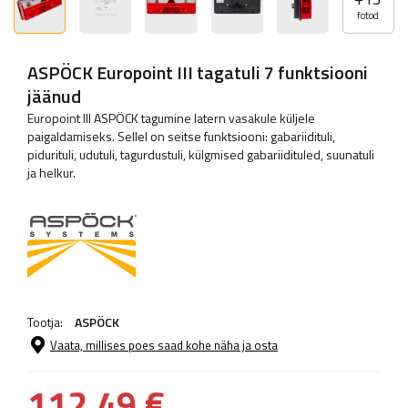
fotod
ASPÖCK Europoint III tagatuli 7 funktsiooni
jäänud
Europoint III ASPÖCK tagumine latern vasakule küljele
paigaldamiseks. Sellel on seitse funktsiooni: gabariidituli,
pidurituli, udutuli, tagurdustuli, külgmised gabariidituled, suunatuli
ja helkur.
Tootja:
ASPÖCK
Vaata, millises poes saad kohe näha ja osta
112,49 €