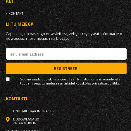
ABI
KONTAKT
LIITU MEIEGA
Zapisz się do naszego newslettera, żeby otrzymywać informacje o
nowościach i promocjach na bieżąco.
REGISTREERI
Soovin saada uudiskirja e-posti teel. Nõustun oma isikuandmete
töötlemisega turunduseesmärkidel kooskõlas
privaatsuspoliitika
KONTAKTI
UNITRAILER@UNITRAILER.EE
BUDOWLANA 30
20-469
LUBLIN