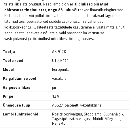
teiste liiklejate ohutust. Need lambid
on eriti olulised piiratud
nähtavuse tingimustes, nagu öö, udu
või rasked ilmastikutingimused.
Ehitusplatsidel või põllul töötavate masinate puhul teavitavad tagumised
laternad teisi operaatoreid sõiduki asukohast, mis vähendab
kokkupõrkeohtu. Kvaliteetsete tagatulede kasutamine ei vasta mitte ainult
seadusest tulenevatele nõuetele, vaid parandab ka varustuse
vastupidavust ja töökindlust nõudlikes töötingimustes.
Tootja
ASPÖCK
Toote kood
UT003471
Mudel
Europunkt III
Paigaldamise pool
vasakule
Valguse allikas
pirn
Pinge
12 V
Ühenduse tüüp
ASS2.1 bajonett 7-kontaktiline
Lambi funktsioonid
Positsioonivalgus
,
Stopplamp
,
Suunanäidik
,
Tagasipööratav valgus
,
Udutuli
,
Märgutuli
,
Reflektor