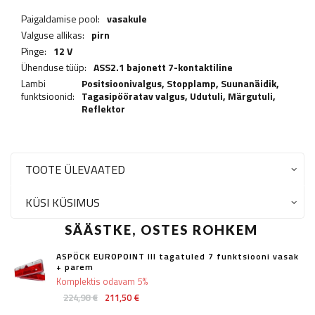
Paigaldamise pool:
vasakule
Valguse allikas:
pirn
Pinge:
12 V
Ühenduse tüüp:
ASS2.1 bajonett 7-kontaktiline
Lambi
Positsioonivalgus,
Stopplamp
,
Suunanäidik
,
funktsioonid:
Tagasipööratav valgus
,
Udutuli
,
Märgutuli
,
Reflektor
TOOTE ÜLEVAATED
KÜSI KÜSIMUS
SÄÄSTKE, OSTES ROHKEM
ASPÖCK EUROPOINT III tagatuled 7 funktsiooni vasak
+ parem
Komplektis odavam 5%
224,98 €
211,50 €