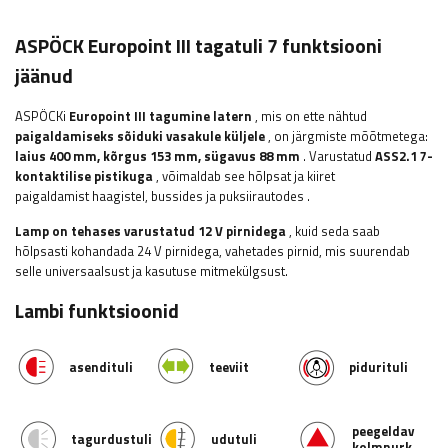
ASPÖCK Europoint III tagatuli 7 funktsiooni
jäänud
ASPÖCKi
Europoint III tagumine latern
, mis on ette nähtud
paigaldamiseks sõiduki vasakule küljele
, on järgmiste mõõtmetega:
laius
400 mm, kõrgus 153 mm, sügavus 88 mm
. Varustatud
ASS2.1 7-
kontaktilise pistikuga
, võimaldab see hõlpsat ja kiiret
paigaldamist
haagistel, bussides ja puksiirautodes
.
Lamp on tehases varustatud 12 V pirnidega
, kuid seda saab
hõlpsasti kohandada 24 V pirnidega, vahetades pirnid, mis suurendab
selle universaalsust ja kasutuse mitmekülgsust.
Lambi funktsioonid
asendituli
teeviit
pidurituli
peegeldav
tagurdustuli
udutuli
kolmnurk