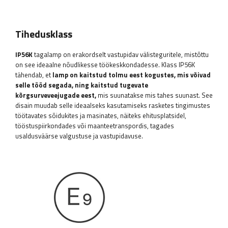
Tihedusklass
IP56K
tagalamp on erakordselt vastupidav välisteguritele, mistõttu
on see ideaalne nõudlikesse töökeskkondadesse. Klass IP56K
tähendab, et
lamp on kaitstud tolmu eest kogustes, mis võivad
selle tööd segada, ning kaitstud tugevate
kõrgsurveveejugade eest,
mis suunatakse mis tahes suunast. See
disain muudab selle ideaalseks kasutamiseks rasketes tingimustes
töötavates sõidukites ja masinates, näiteks ehitusplatsidel,
tööstuspiirkondades või maanteetranspordis, tagades
usaldusväärse valgustuse ja vastupidavuse.