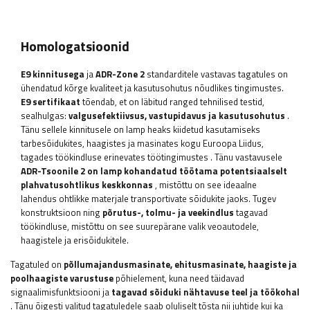
Homologatsioonid
E9 kinnitusega
ja
ADR-Zone 2
standarditele vastavas tagatules on
ühendatud kõrge kvaliteet ja kasutusohutus nõudlikes tingimustes.
E9 sertifikaat
tõendab, et on läbitud ranged tehnilised testid,
sealhulgas:
valgusefektiivsus, vastupidavus ja kasutusohutus
.
Tänu sellele kinnitusele on lamp heaks kiidetud kasutamiseks
tarbesõidukites, haagistes ja masinates kogu Euroopa Liidus,
tagades töökindluse erinevates töötingimustes
. Tänu vastavusele
ADR-Tsoonile 2
on lamp kohandatud töötama potentsiaalselt
plahvatusohtlikus keskkonnas
, mistõttu on see ideaalne
lahendus ohtlikke materjale transportivate sõidukite jaoks. Tugev
konstruktsioon ning
põrutus-, tolmu- ja veekindlus
tagavad
töökindluse, mistõttu on see suurepärane valik veoautodele,
haagistele ja erisõidukitele.
Tagatuled on
põllumajandusmasinate, ehitusmasinate, haagiste ja
poolhaagiste varustuse
põhielement, kuna need täidavad
signaalimisfunktsiooni ja
tagavad sõiduki nähtavuse teel ja töökohal
. Tänu õigesti valitud tagatuledele saab oluliselt tõsta nii juhtide kui ka