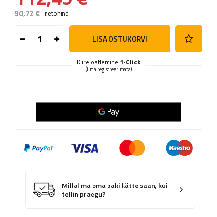
90,72 €
netohind
LISA OSTUKORVI
Kiire ostlemine
1-Click
(ilma registreerimata)
Millal ma oma paki kätte saan, kui
tellin praegu?