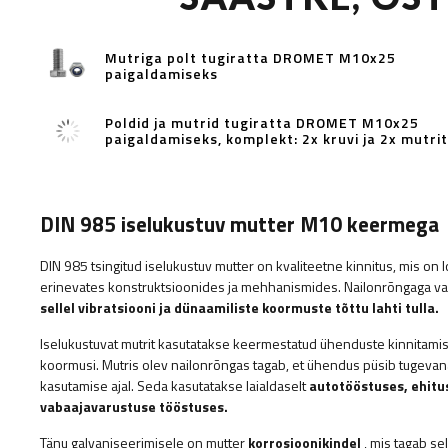
Mutriga polt tugiratta DROMET M10x25
paigaldamiseks
Poldid ja mutrid tugiratta DROMET M10x25
paigaldamiseks, komplekt: 2x kruvi ja 2x mutrit
DIN 985 iselukustuv mutter M10 keermega
DIN 985 tsingitud iselukustuv mutter on kvaliteetne kinnitus, mis on
erinevates konstruktsioonides ja mehhanismides. Nailonrõngaga va
sellel vibratsiooni ja dünaamiliste koormuste tõttu lahti tulla.
Iselukustuvat mutrit kasutatakse keermestatud ühenduste kinnitamis
koormusi. Mutris olev nailonrõngas tagab, et ühendus püsib tugevana j
kasutamise ajal. Seda kasutatakse laialdaselt
autotööstuses, ehitu
vabaajavarustuse tööstuses.
Tänu galvaniseerimisele on mutter
korrosioonikindel
, mis tagab se