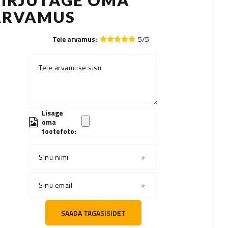
KIRJUTAGE OMA
ARVAMUS
5/5
Teie arvamus:
Teie arvamuse sisu
Lisage
oma
tootefoto:
Sinu nimi
Sinu email
SAADA TAGASISIDET