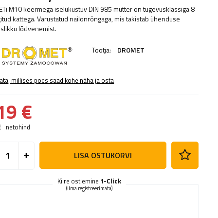
i M10 keermega iselukustuv DIN 985 mutter on tugevusklassiga 8
ngitud kattega. Varustatud nailonrõngaga, mis takistab ühenduse
slikku lõdvenemist.
Tootja:
DROMET
ata, millises poes saad kohe näha ja osta
19 €
€
netohind
LISA OSTUKORVI
Kiire ostlemine
1-Click
(ilma registreerimata)