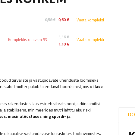
0,58 €
0,60 €
Vaata komplekti
1,16 €
Komplektis odavam 5%
Vaata komplekti
1,10 €
 loodud turvaliste ja vastupidavate ühenduste loomiseks
rustatud mutter pakub täiendavat hõõrdumist, mis
ei lase
eks rakendustes, kus esineb vibratsiooni ja dünaamilisi
a stabiilsena, minimeerides mutri lahtituleku riski
TOO
ses, masinatööstuses ning spordi- ja
lle pikaajalise vastupidavuse ka rasketes töötingimustes.