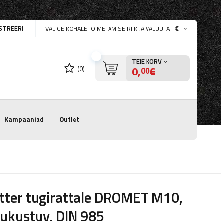
STREERI
€
VALIGE KOHALETOIMETAMISE RIIK JA VALUUTA
TEIE KORV
0,
€
(0)
00
Kampaaniad
Outlet
tter tugirattale DROMET M10,
lukustuv, DIN 985