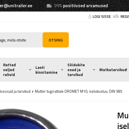
ler@unitrailer.ee
99%
positiivsed arvamused
LOGI SISSE
VÕI
REGI
OTSING
Rattad
Sõidukite
Lasti
veljed
osad ja
Matkatarvikud
kinnitamine
rehvid
tarvikud
usosad ja tarvikud
Mutter tugirattale DROMET M10, iselukustuv, DIN 985
Mu
ise