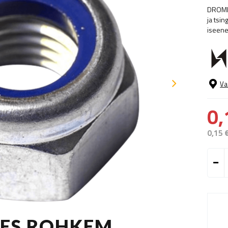
DROMET
ja tsi
iseene
Va
0,
0,15 
TES ROHKEM