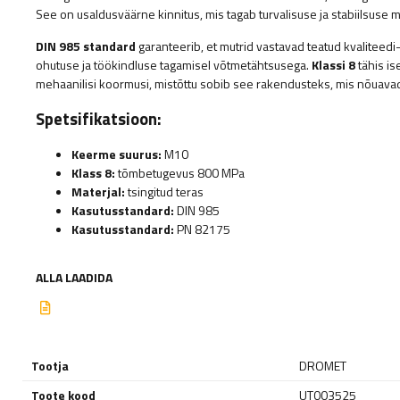
See on usaldusväärne kinnitus, mis tagab turvalisuse ja stabiilsuse
DIN 985 standard
garanteerib, et mutrid vastavad teatud kvaliteedi
ohutuse ja töökindluse tagamisel võtmetähtsusega.
Klassi 8
tähis is
mehaanilisi koormusi, mistõttu sobib see rakendusteks, mis nõuavad 
Spetsifikatsioon:
Keerme suurus:
M10
Klass 8:
tõmbetugevus 800 MPa
Materjal:
tsingitud teras
Kasutusstandard:
DIN 985
Kasutusstandard:
PN 82175
ALLA LAADIDA
Tootja
DROMET
Toote kood
UT003525