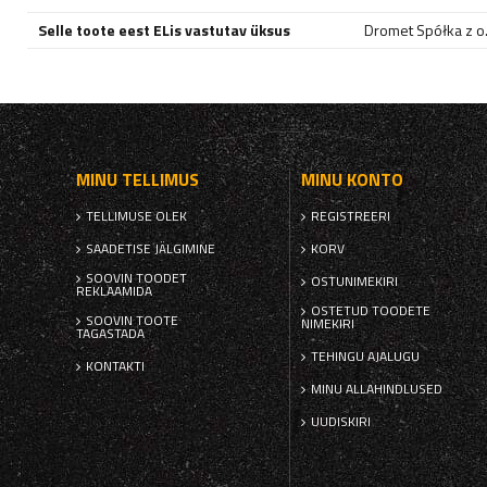
Selle toote eest ELis vastutav üksus
Dromet Spółka z o. 
MINU TELLIMUS
MINU KONTO
TELLIMUSE OLEK
REGISTREERI
SAADETISE JÄLGIMINE
KORV
SOOVIN TOODET
OSTUNIMEKIRI
REKLAAMIDA
OSTETUD TOODETE
SOOVIN TOOTE
NIMEKIRI
TAGASTADA
TEHINGU AJALUGU
KONTAKTI
MINU ALLAHINDLUSED
UUDISKIRI