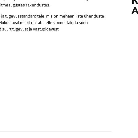
 mitmesugustes rakendustes.
- ja tugevusstandarditele, mis on mehaaniliste ühenduste
elukustuval mutril näitab selle võimet taluda suuri
suurt tugevust ja vastupidavust.