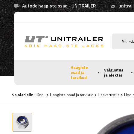
Autode haagiste osad - UNITRAILER
unitrai
Haagiste
Valgustus
osad ja
ja elekter
tarvikud
Sa oled siin:
Kodu
Haagiste osad ja tarvikud
Lisavarustus
Hoold