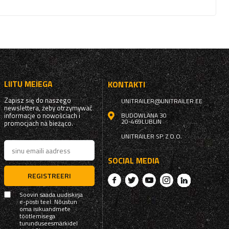
LIITU MEIEGA
KONTAKTI
Zapisz się do naszego
UNITRAILER@UNITRAILER.EE
newslettera, żeby otrzymywać
informacje o nowościach i
BUDOWLANA 30
20-469
LUBLIN
promocjach na bieżąco.
UNITRAILER SP. Z O.O.
SOCIAL MEDIA
REGISTREERI
Soovin saada uudiskirja
e-posti teel. Nõustun
oma isikuandmete
töötlemisega
turunduseesmärkidel