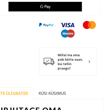
Millal ma oma
paki kätte saan,
kui tellin
praegu?
TE ÜLEVAATED
KÜSI KÜSIMUS