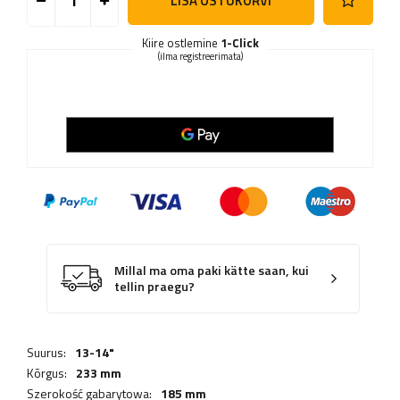
LISA OSTUKORVI
Kiire ostlemine
1-Click
(ilma registreerimata)
Millal ma oma paki kätte saan, kui
tellin praegu?
Suurus:
13-14"
Kõrgus:
233 mm
Szerokość gabarytowa:
185 mm