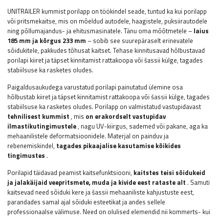
UNITRAILER kummist porilapp on töökindel seade, tuntud ka kui porilapp
või pritsmekaitse, mis on mõeldud autodele, haagistele, puksiirautodele
ning põllumajandus- ja ehitusmasinatele. Tänu oma mõõtmetele –
laius
185 mm ja kõrgus 233 mm
– sobib see suurepäraselt erinevatele
sõidukitele, pakkudes tõhusat kaitset. Tehase kinnitusavad hõlbustavad
porilapi kiiret ja täpset kinnitamist rattakoopa või šassii külge, tagades
stabiilsuse ka rasketes oludes.
Paigaldusaukudega varustatud porilapi painutatud ülemine osa
hõlbustab kiiret ja täpset kinnitamist rattakoopa või šassii külge, tagades
stabiilsuse ka rasketes oludes. Porilapp on valmistatud vastupidavast
tehnilisest kummist
, mis
on erakordselt vastupidav
ilmastikutingimustele
, nagu UV-kiirgus, sademed või pakane, aga ka
mehaanilistele deformatsioonidele. Materjal on painduv ja
rebenemiskindel,
tagades pikaajalise kasutamise kõikides
tingimustes
.
Porilapid täidavad peamist kaitsefunktsiooni,
kaitstes teisi sõidukeid
ja jalakäijaid veepritsmete, muda ja kivide eest rataste alt
. Samuti
kaitsevad need sõiduki kere ja šassii mehaaniliste kahjustuste eest,
parandades samal ajal sõiduki esteetikat ja andes sellele
professionaalse välimuse. Need on olulised elemendid nii kommerts- kui