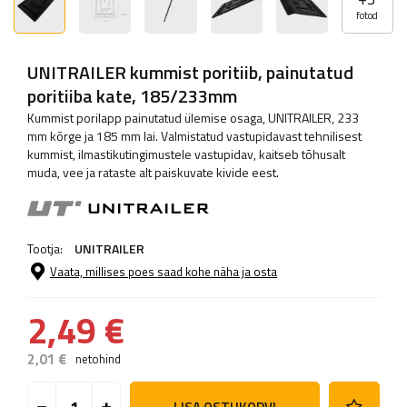
fotod
UNITRAILER kummist poritiib, painutatud
poritiiba kate, 185/233mm
Kummist porilapp painutatud ülemise osaga, UNITRAILER, 233
mm kõrge ja 185 mm lai. Valmistatud vastupidavast tehnilisest
kummist, ilmastikutingimustele vastupidav, kaitseb tõhusalt
muda, vee ja rataste alt paiskuvate kivide eest.
Tootja:
UNITRAILER
Vaata, millises poes saad kohe näha ja osta
2,49 €
2,01 €
netohind