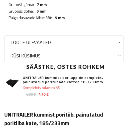
Grubość górna:
7 mm
Grubość dolna:
5 mm
Paigaldusavade läbimõõt:
5 mm
TOOTE ÜLEVAATED
KÜSI KÜSIMUS
SÄÄSTKE, OSTES ROHKEM
UNITRAILER kummist porilappide komplekt,
painutatud poritiibade katted 185/233mm
Komplektis odavam 5%
4,98 €
4,70 €
UNITRAILER kummist poritiib, painutatud
poritiiba kate, 185/233mm