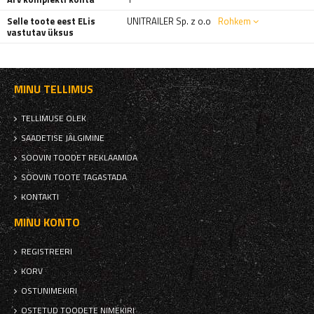
Selle toote eest ELis
UNITRAILER Sp. z o.o
Rohkem
vastutav üksus
MINU TELLIMUS
TELLIMUSE OLEK
SAADETISE JÄLGIMINE
SOOVIN TOODET REKLAAMIDA
SOOVIN TOOTE TAGASTADA
KONTAKTI
MINU KONTO
REGISTREERI
KORV
OSTUNIMEKIRI
OSTETUD TOODETE NIMEKIRI