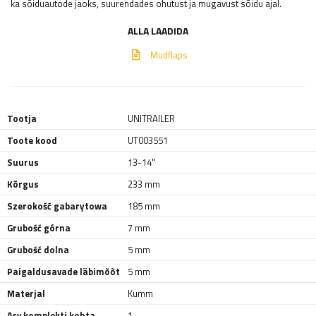
ka sõiduautode jaoks, suurendades ohutust ja mugavust sõidu ajal.
ALLA LAADIDA
Mudflaps
Tootja
UNITRAILER
Toote kood
UT003551
Suurus
13-14"
Kõrgus
233 mm
Szerokość gabarytowa
185 mm
Grubość górna
7 mm
Grubość dolna
5 mm
Paigaldusavade läbimõõt
5 mm
Materjal
Kumm
Arv komplekti kohta
1