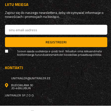
LIITU MEIEGA
Zapisz się do naszego newslettera, żeby otrzymywać informacje o
nowościach i promocjach na bieżąco.
REGISTREERI
Soovin saada uudiskirja e-posti teel. Nõustun oma isikuandmete
töötlemisega turunduseesmärkidel kooskõlas
privaatsuspoliitika
KONTAKTI
UNITRAILER@UNITRAILER.EE
BUDOWLANA 30
20-469
LUBLIN
UNITRAILER SP. Z O.O.