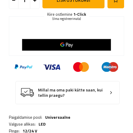
LISA OSTUKORVI
Kiire ostlemine
1-Click
(ilma registreerimata)
Millal ma oma paki kätte saan, kui
tellin praegu?
Paigaldamise pool:
Universaalne
Valguse allikas:
LED
Pinge:
12/24 V