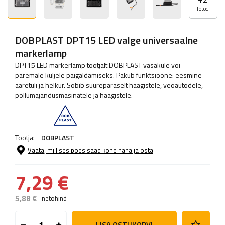
fotod
DOBPLAST DPT15 LED valge universaalne
markerlamp
DPT15 LED markerlamp tootjalt DOBPLAST vasakule või
paremale küljele paigaldamiseks. Pakub funktsioone: eesmine
ääretuli ja helkur. Sobib suurepäraselt haagistele, veoautodele,
põllumajandusmasinatele ja haagistele.
Tootja:
DOBPLAST
Vaata, millises poes saad kohe näha ja osta
7,29 €
5,88 €
netohind