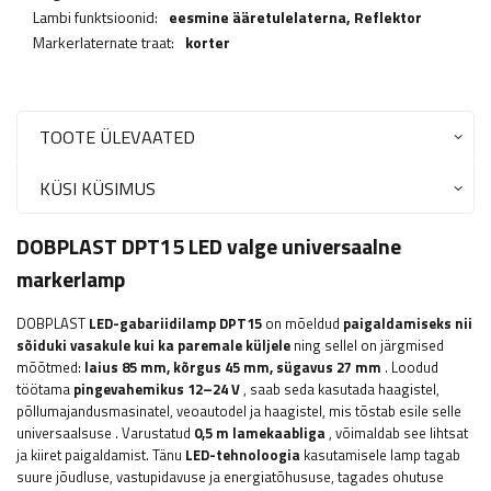
Lambi funktsioonid:
eesmine ääretulelaterna,
Reflektor
Markerlaternate traat:
korter
TOOTE ÜLEVAATED
KÜSI KÜSIMUS
DOBPLAST DPT15 LED valge universaalne
markerlamp
DOBPLAST
LED-gabariidilamp DPT15
on mõeldud
paigaldamiseks nii
sõiduki vasakule kui ka paremale küljele
ning sellel on järgmised
mõõtmed:
laius 85
mm, kõrgus 45 mm, sügavus 27 mm
.
Loodud
töötama
pingevahemikus 12–24 V
, saab seda kasutada haagistel,
põllumajandusmasinatel, veoautodel ja haagistel, mis tõstab esile selle
universaalsuse
. Varustatud
0,5 m lamekaabliga
, võimaldab see lihtsat
ja kiiret paigaldamist. Tänu
LED-tehnoloogia
kasutamisele
lamp tagab
suure jõudluse, vastupidavuse ja energiatõhususe, tagades ohutuse