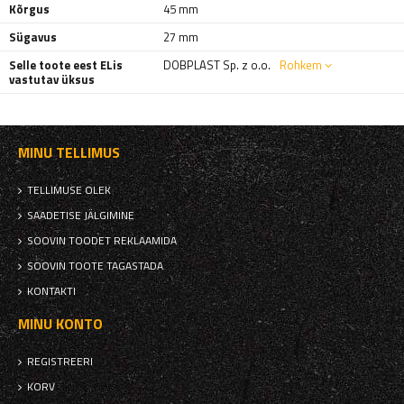
Kõrgus
45 mm
Sügavus
27 mm
Selle toote eest ELis
DOBPLAST Sp. z o.o.
Rohkem
vastutav üksus
MINU TELLIMUS
TELLIMUSE OLEK
SAADETISE JÄLGIMINE
SOOVIN TOODET REKLAAMIDA
SOOVIN TOOTE TAGASTADA
KONTAKTI
MINU KONTO
REGISTREERI
KORV