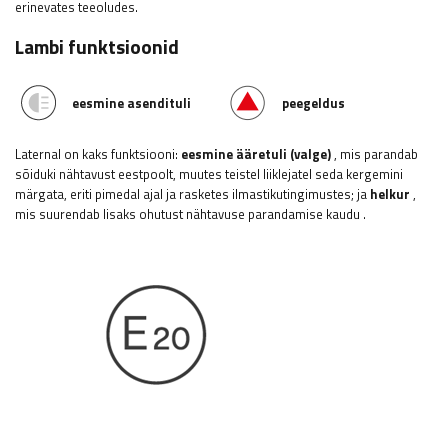
erinevates teeoludes.
Lambi funktsioonid
eesmine asendituli
peegeldus
Laternal on kaks funktsiooni:
eesmine ääretuli (valge)
, mis parandab
sõiduki nähtavust eestpoolt, muutes teistel liiklejatel seda kergemini
märgata, eriti pimedal ajal ja rasketes ilmastikutingimustes; ja
helkur
,
mis suurendab lisaks ohutust nähtavuse parandamise kaudu
.