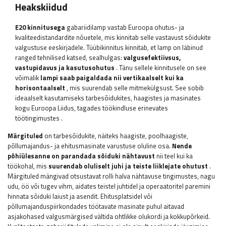
Heakskiidud
E20 kinnitusega
gabariidilamp
vastab Euroopa ohutus- ja
kvaliteedistandardite nõuetele, mis kinnitab selle vastavust sõidukite
valgustuse eeskirjadele. Tüübikinnitus kinnitab, et lamp on läbinud
ranged tehnilised katsed, sealhulgas:
valgusefektiivsus,
vastupidavus ja kasutusohutus
. Tänu sellele kinnitusele on see
võimalik
lampi saab paigaldada nii vertikaalselt kui ka
horisontaalselt
, mis suurendab selle mitmekülgsust. See sobib
ideaalselt kasutamiseks tarbesõidukites, haagistes ja masinates
kogu Euroopa Liidus, tagades töökindluse erinevates
töötingimustes
.
Märgituled
on tarbesõidukite, näiteks haagiste, poolhaagiste,
põllumajandus- ja ehitusmasinate varustuse oluline osa.
Nende
põhiülesanne
on parandada sõiduki nähtavust
nii teel kui ka
töökohal, mis
suurendab oluliselt juhi ja teiste liiklejate ohutust
.
Märgituled mängivad otsustavat rolli halva nähtavuse tingimustes, nagu
udu, öö või tugev vihm, aidates teistel juhtidel ja operaatoritel paremini
hinnata sõiduki laiust ja asendit. Ehitusplatsidel või
põllumajanduspiirkondades töötavate masinate puhul aitavad
asjakohased valgusmärgised vältida ohtlikke olukordi ja kokkupõrkeid.