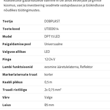
Kvaliteetsete gabariiditulede valimine ei ole ainult eeskirjade järgimise
küsimus, vaid ka investeering seadmete vastupidavusse ja töökindlusse
nõudlikes töötingimustes.
Tootja
DOBPLAST
Toote kood
UT003614
Mudel
DPT15 LED
Paigaldamise pool
Universaalne
Valguse allikas
LED
Pinge
12/24 V
Lambi funktsioonid
eesmine ääretulelaterna
,
Reflektor
Markerlaternate traat
korter
Kaabli pikkus
0,5 m
Traadi ristlõige
2x 0,75 mm²
Värv
Valge
Laius
85 mm