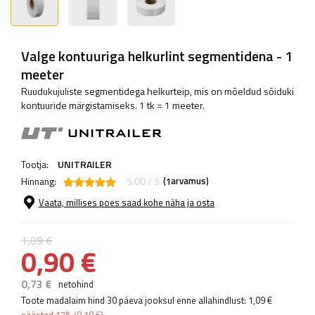
Valge kontuuriga helkurlint segmentidena - 1
meeter
Ruudukujuliste segmentidega helkurteip, mis on mõeldud sõiduki
kontuuride märgistamiseks. 1 tk = 1 meeter.
Tootja:
UNITRAILER
Hinnang:
5.00 / 5
(
arvamus)
1
Vaata, millises poes saad kohe näha ja osta
1,09 €
0,90 €
0,73 €
netohind
Toote madalaim hind 30 päeva jooksul enne allahindlust:
1,09 €