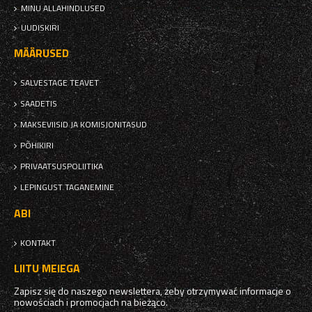
MINU ALLAHINDLUSED
UUDISKIRI
MÄÄRUSED
SALVESTAGE TEAVET
SAADETIS
MAKSEVIISID JA KOMISJONITASUD
PÕHIKIRI
PRIVAATSUSPOLIITIKA
LEPINGUST TAGANEMINE
ABI
KONTAKT
LIITU MEIEGA
Zapisz się do naszego newslettera, żeby otrzymywać informacje o
nowościach i promocjach na bieżąco.