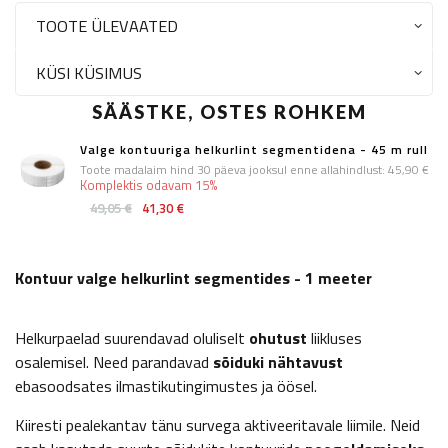
TOOTE ÜLEVAATED
KÜSI KÜSIMUS
SÄÄSTKE, OSTES ROHKEM
Valge kontuuriga helkurlint segmentidena - 45 m rull
Toote madalaim hind 30 päeva jooksul enne allahindlust:
45,90 €
Komplektis odavam 15%
49,05 €
41,30 €
Kontuur valge helkurlint segmentides - 1 meeter
Helkurpaelad suurendavad oluliselt
ohutust
liikluses
osalemisel. Need parandavad
sõiduki nähtavust
ebasoodsates ilmastikutingimustes ja öösel.
Kiiresti pealekantav tänu survega aktiveeritavale liimile. Neid