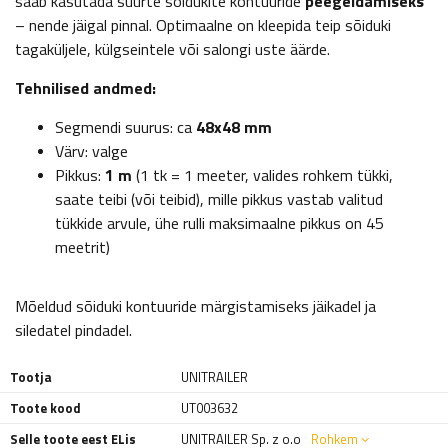
saab kasutada suurte sõidukite kontuuride
peegeldamiseks
– nende jäigal pinnal. Optimaalne on kleepida teip sõiduki
tagaküljele, külgseintele või salongi uste äärde.
Tehnilised andmed:
Segmendi suurus: ca
48x48 mm
Värv: valge
Pikkus:
1 m
(1 tk = 1 meeter, valides rohkem tükki,
saate teibi (või teibid), mille pikkus vastab valitud
tükkide arvule, ühe rulli maksimaalne pikkus on 45
meetrit)
Mõeldud sõiduki kontuuride märgistamiseks jäikadel ja
siledatel pindadel.
Tootja
UNITRAILER
Toote kood
UT003632
Selle toote eest ELis
UNITRAILER Sp. z o.o
Rohkem