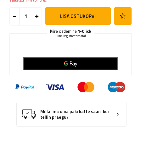
säästad
17%
(
0,19 €
).
LISA OSTUKORVI
Kiire ostlemine
1-Click
(ilma registreerimata)
Millal ma oma paki kätte saan, kui
tellin praegu?