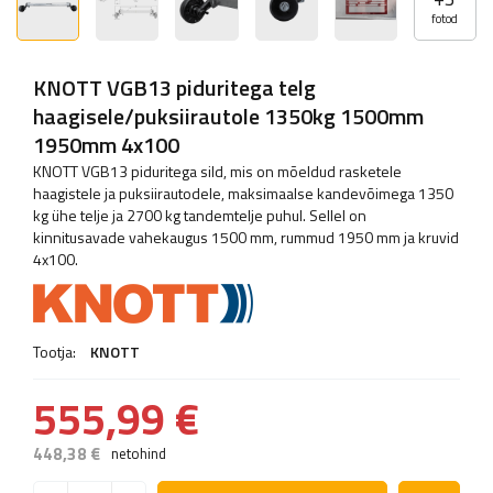
fotod
KNOTT VGB13 piduritega telg
haagisele/puksiirautole 1350kg 1500mm
1950mm 4x100
KNOTT VGB13 piduritega sild, mis on mõeldud rasketele
haagistele ja puksiirautodele, maksimaalse kandevõimega 1350
kg ühe telje ja 2700 kg tandemtelje puhul. Sellel on
kinnitusavade vahekaugus 1500 mm, rummud 1950 mm ja kruvid
4x100.
Tootja:
KNOTT
555,99 €
448,38 €
netohind