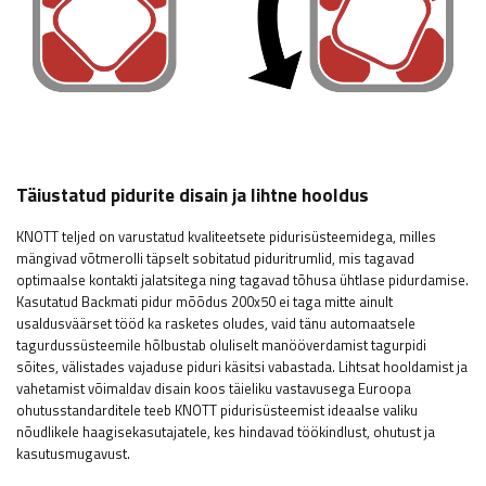
Täiustatud pidurite disain ja lihtne hooldus
KNOTT teljed on varustatud kvaliteetsete pidurisüsteemidega, milles
mängivad võtmerolli täpselt sobitatud piduritrumlid, mis tagavad
optimaalse kontakti jalatsitega ning tagavad tõhusa ühtlase pidurdamise.
Kasutatud Backmati pidur mõõdus 200x50 ei taga mitte ainult
usaldusväärset tööd ka rasketes oludes, vaid tänu automaatsele
tagurdussüsteemile hõlbustab oluliselt manööverdamist tagurpidi
sõites, välistades vajaduse piduri käsitsi vabastada. Lihtsat hooldamist ja
vahetamist võimaldav disain koos täieliku vastavusega Euroopa
ohutusstandarditele teeb KNOTT pidurisüsteemist ideaalse valiku
nõudlikele haagisekasutajatele, kes hindavad töökindlust, ohutust ja
kasutusmugavust.