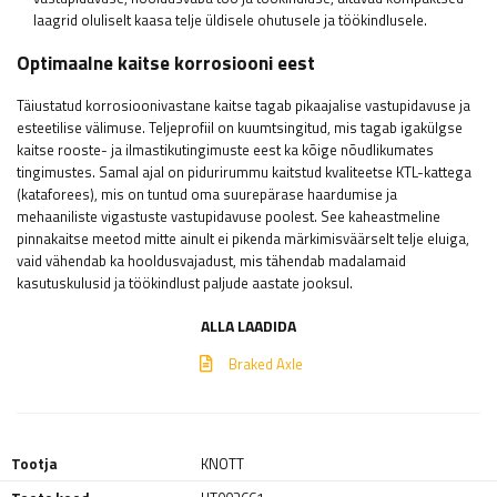
laagrid oluliselt kaasa telje üldisele ohutusele ja töökindlusele.
Optimaalne kaitse korrosiooni eest
Täiustatud korrosioonivastane kaitse tagab pikaajalise vastupidavuse ja
esteetilise välimuse. Teljeprofiil on kuumtsingitud, mis tagab igakülgse
kaitse rooste- ja ilmastikutingimuste eest ka kõige nõudlikumates
tingimustes. Samal ajal on pidurirummu kaitstud kvaliteetse KTL-kattega
(kataforees), mis on tuntud oma suurepärase haardumise ja
mehaaniliste vigastuste vastupidavuse poolest. See kaheastmeline
pinnakaitse meetod mitte ainult ei pikenda märkimisväärselt telje eluiga,
vaid vähendab ka hooldusvajadust, mis tähendab madalamaid
kasutuskulusid ja töökindlust paljude aastate jooksul.
ALLA LAADIDA
Braked Axle
Tootja
KNOTT