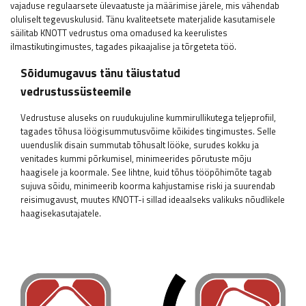
vajaduse regulaarsete ülevaatuste ja määrimise järele, mis vähendab
oluliselt tegevuskulusid. Tänu kvaliteetsete materjalide kasutamisele
säilitab KNOTT vedrustus oma omadused ka keerulistes
ilmastikutingimustes, tagades pikaajalise ja tõrgeteta töö.
Sõidumugavus tänu täiustatud
vedrustussüsteemile
Vedrustuse aluseks on ruudukujuline kummirullikutega teljeprofiil,
tagades tõhusa löögisummutusvõime kõikides tingimustes. Selle
uuenduslik disain summutab tõhusalt lööke, surudes kokku ja
venitades kummi põrkumisel, minimeerides põrutuste mõju
haagisele ja koormale. See lihtne, kuid tõhus tööpõhimõte tagab
sujuva sõidu, minimeerib koorma kahjustamise riski ja suurendab
reisimugavust, muutes KNOTT-i sillad ideaalseks valikuks nõudlikele
haagisekasutajatele.