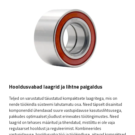
Hooldusvabad laagrid ja lihtne paigaldus
Teljed on varustatud täiustatud kompaktsete laagritega, mis on
nende töökindla süsteemi lahutamatu osa. Need täpselt disainitud
komponendid ühendavad suure vastupidavuse kasutuslihtsusega,
pakkudes optimaalset jõudlust erinevates töötingimustes. Need
laagrid on tehases määritud ja tihendatud, mistõttu ei ole vaja
regulaarset hooldust ja reguleerimist. Kombineerides
vastupidavuse, hooldusvaba töö ja töökindluse, aitavad kompaktsed