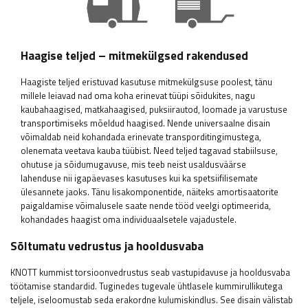
Haagise teljed – mitmekülgsed rakendused
Haagiste teljed eristuvad kasutuse mitmekülgsuse poolest, tänu
millele leiavad nad oma koha erinevat tüüpi sõidukites, nagu
kaubahaagised, matkahaagised, puksiirautod, loomade ja varustuse
transportimiseks mõeldud haagised. Nende universaalne disain
võimaldab neid kohandada erinevate transporditingimustega,
olenemata veetava kauba tüübist. Need teljed tagavad stabiilsuse,
ohutuse ja sõidumugavuse, mis teeb neist usaldusväärse
lahenduse nii igapäevases kasutuses kui ka spetsiifilisemate
ülesannete jaoks. Tänu lisakomponentide, näiteks amortisaatorite
paigaldamise võimalusele saate nende tööd veelgi optimeerida,
kohandades haagist oma individuaalsetele vajadustele.
Sõltumatu vedrustus ja hooldusvaba
KNOTT kummist torsioonvedrustus seab vastupidavuse ja hooldusvaba
töötamise standardid. Tuginedes tugevale ühtlasele kummirullikutega
teljele, iseloomustab seda erakordne kulumiskindlus. See disain välistab