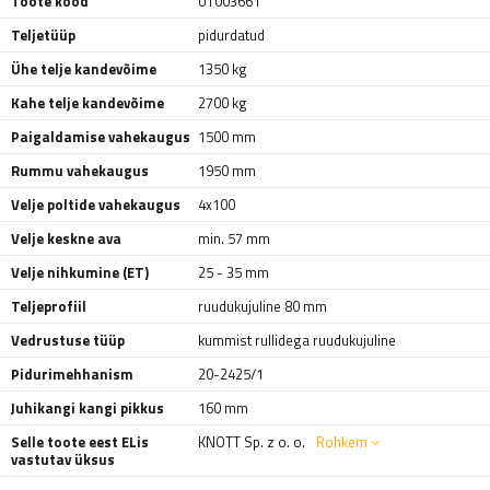
Toote kood
UT003661
Teljetüüp
pidurdatud
Ühe telje kandevõime
1350 kg
Kahe telje kandevõime
2700 kg
Paigaldamise vahekaugus
1500 mm
Rummu vahekaugus
1950 mm
Velje poltide vahekaugus
4x100
Velje keskne ava
min. 57 mm
Velje nihkumine (ET)
25 - 35 mm
Teljeprofiil
ruudukujuline 80 mm
Vedrustuse tüüp
kummist rullidega ruudukujuline
Pidurimehhanism
20-2425/1
Juhikangi kangi pikkus
160 mm
Selle toote eest ELis
KNOTT Sp. z o. o.
Rohkem
vastutav üksus