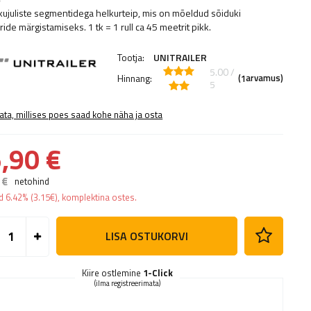
ujuliste segmentidega helkurteip, mis on mõeldud sõiduki
ide märgistamiseks. 1 tk = 1 rull ca 45 meetrit pikk.
Tootja:
UNITRAILER
5.00 /
Hinnang:
(
arvamus)
1
5
ata, millises poes saad kohe näha ja osta
,90 €
 €
netohind
ad
6.42%
(
3.15
€
), komplektina ostes.
LISA OSTUKORVI
Kiire ostlemine
1-Click
(ilma registreerimata)