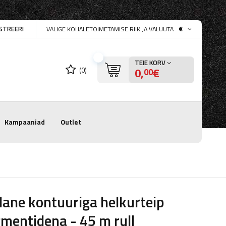
STREERI
€
VALIGE KOHALETOIMETAMISE RIIK JA VALUUTA
TEIE KORV
0,
€
(0)
00
Kampaaniad
Outlet
lane kontuuriga helkurteip
mentidena - 45 m rull