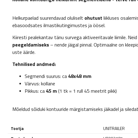
Helkurpaelad suurendavad oluliselt
ohutust
liikluses osalem
ebasoodsates ilmastikutingimustes ja öösel.
Kiiresti pealekantav tänu survega aktiveeritavale liimile. Ne
peegeldamiseks
– nende jäigal pinnal. Optimaalne on kleepid
uste äärde.
Tehnilised andmed:
Segmendi suurus: ca
48x48 mm
Värvus: kollane
Pikkus:
ca
45 m
(1 tk = 1 rull 45 meetrit pikk)
Mõeldud sõiduki kontuuride märgistamiseks jäikadel ja siledat
Tootja
UNITRAILER