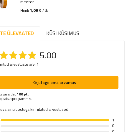
meeter
1,09 €
Hind:
/ tk.
TE ÜLEVAATED
KÜSI KÜSIMUS
5.00
antud arvustuste arv: 1
Kirjutage oma arvamus
tagasisidet
100 pt.
ojaalsusprogrammis.
uva ainult ostuga kinnitatud arvustused
1
0
0