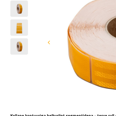
Kollane kontuuriga helkurlint segmentidena - terve rull