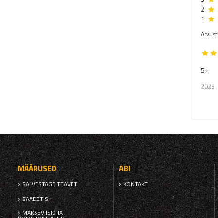
2
1
Arvust
5+
2023-
MÄÄRUSED
ABI
SALVESTAGE TEAVET
KONTAKT
SAADETIS
MAKSEVIISID JA