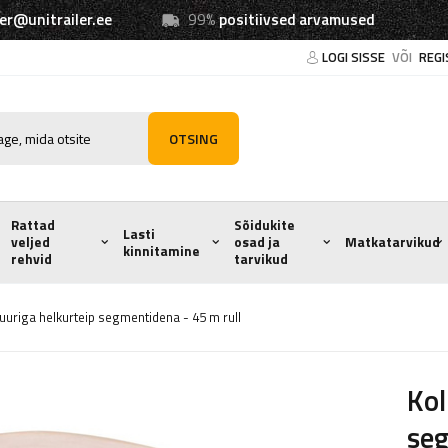
ler@unitrailer.ee
99%
positiivsed arvamused
LOGI SISSE
VÕI
REGI
OTSING
Rattad
Sõidukite
Lasti
veljed
osad ja
Matkatarvikud
kinnitamine
rehvid
tarvikud
uuriga helkurteip segmentidena - 45 m rull
Kol
seg