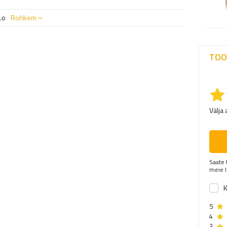
.o
Rohkem
TOO
Välja 
Saate 
meie l
K
5
4
3