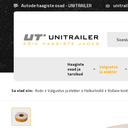
Autode haagiste osad - UNITRAILER
unitrai
Haagiste
Valgustus
osad ja
ja elekter
tarvikud
Sa oled siin:
Kodu
Valgustus ja elekter
Helkurlindid
Kollane kont