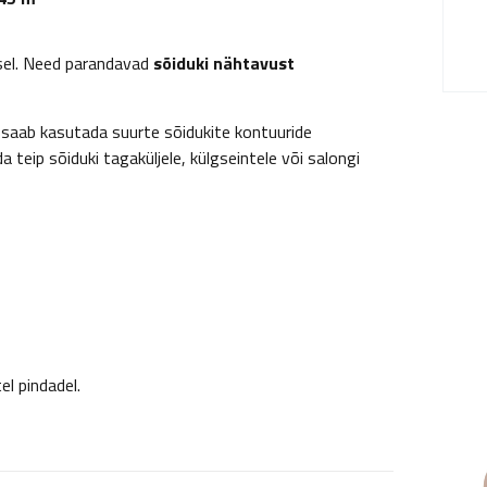
isel. Need parandavad
sõiduki nähtavust
id saab kasutada suurte sõidukite kontuuride
a teip sõiduki tagaküljele, külgseintele või salongi
el pindadel.