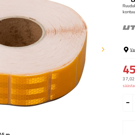
Ruuduk
kontuur
Va
45
37,02
sääst
 45 m