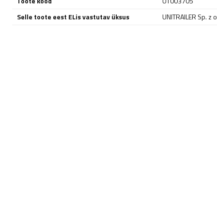
Toote kood
UT003705
Selle toote eest ELis vastutav üksus
UNITRAILER Sp. z o