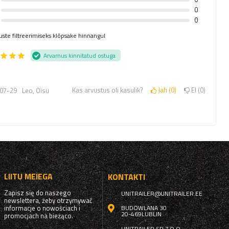
0
0
uste filtreerimiseks klõpsake hinnangul
Arvamus kinnitatud ostuga
Kas arvustus oli kasulik?
Jah
0
EI
0
07-29
Leo, Oisu
LIITU MEIEGA
KONTAKTI
Zapisz się do naszego
UNITRAILER@UNITRAILER.EE
newslettera, żeby otrzymywać
informacje o nowościach i
BUDOWLANA 30
20-469
LUBLIN
promocjach na bieżąco.
UNITRAILER SP. Z O.O.