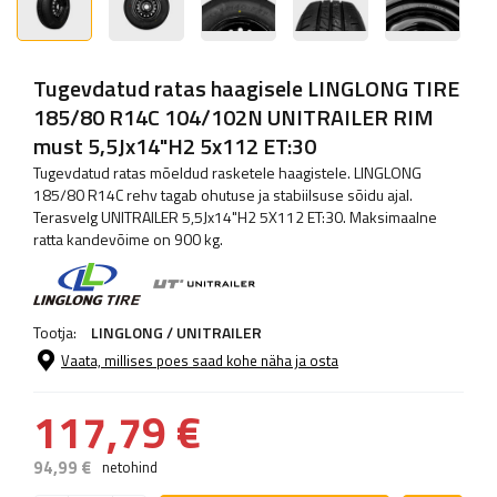
Tugevdatud ratas haagisele LINGLONG TIRE
185/80 R14C 104/102N UNITRAILER RIM
must 5,5Jx14"H2 5x112 ET:30
Tugevdatud ratas mõeldud rasketele haagistele. LINGLONG
185/80 R14C rehv tagab ohutuse ja stabiilsuse sõidu ajal.
Terasvelg UNITRAILER 5,5Jx14"H2 5X112 ET:30. Maksimaalne
ratta kandevõime on 900 kg.
Tootja:
LINGLONG / UNITRAILER
Vaata, millises poes saad kohe näha ja osta
117,79 €
94,99 €
netohind