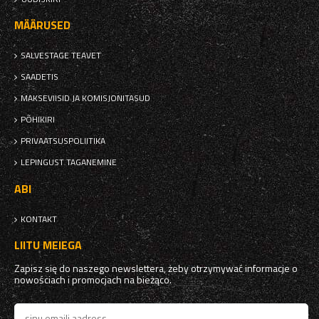
MÄÄRUSED
SALVESTAGE TEAVET
SAADETIS
MAKSEVIISID JA KOMISJONITASUD
PÕHIKIRI
PRIVAATSUSPOLIITIKA
LEPINGUST TAGANEMINE
ABI
KONTAKT
LIITU MEIEGA
Zapisz się do naszego newslettera, żeby otrzymywać informacje o
nowościach i promocjach na bieżąco.