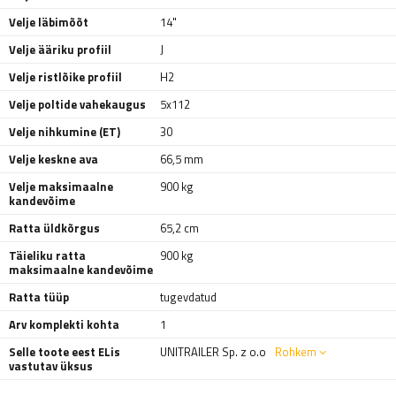
Velje läbimõõt
14"
Velje ääriku profiil
J
Velje ristlõike profiil
H2
Velje poltide vahekaugus
5x112
Velje nihkumine (ET)
30
Velje keskne ava
66,5 mm
Velje maksimaalne
900 kg
kandevõime
Ratta üldkõrgus
65,2 cm
Täieliku ratta
900 kg
maksimaalne kandevõime
Ratta tüüp
tugevdatud
Arv komplekti kohta
1
Selle toote eest ELis
UNITRAILER Sp. z o.o
Rohkem
vastutav üksus