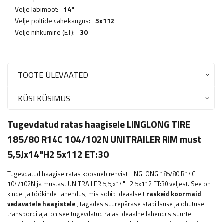
Velje läbimõõt:
14"
Velje poltide vahekaugus:
5x112
Velje nihkumine (ET):
30
TOOTE ÜLEVAATED
KÜSI KÜSIMUS
Tugevdatud ratas haagisele LINGLONG TIRE
185/80 R14C 104/102N UNITRAILER RIM must
5,5Jx14"H2 5x112 ET:30
Tugevdatud haagise ratas koosneb rehvist LINGLONG 185/80 R14C
104/102N ja mustast UNITRAILER 5,5Jx14"H2 5x112 ET:30 veljest. See on
kindel ja töökindel lahendus, mis sobib ideaalselt
raskeid koormaid
vedavatele haagistele
, tagades suurepärase stabiilsuse ja ohutuse.
transpordi ajal on see tugevdatud ratas ideaalne lahendus suurte