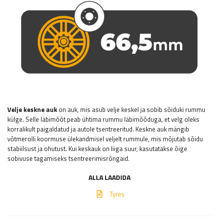
Velje keskne auk
on auk, mis asub velje keskel ja sobib sõiduki rummu
külge. Selle läbimõõt peab ühtima rummu läbimõõduga, et velg oleks
korralikult paigaldatud ja autole tsentreeritud. Keskne auk mängib
võtmerolli koormuse ülekandmisel veljelt rummule, mis mõjutab sõidu
stabiilsust ja ohutust. Kui keskauk on liiga suur, kasutatakse õige
sobivuse tagamiseks tsentreerimisrõngaid.
ALLA LAADIDA
Tyres