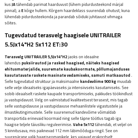
kus
JA
tähendab parimat haarduvust (lühem pidurdusteekond märjal
pinnal), a
E
kõige hullem. Kõrgem haardeklass suurendab ohutust, kuna
lühendab pidurdusteekonda ja parandab sõiduki juhitavust vihmaga
sõites.
Tugevdatud terasvelg haagisele UNITRAILER
5.5Jx14"H2 5x112 ET:30
Terasvelg UNITRAILER 5,5Jx14"H2
jaoks on ideaalne
lahendus
puksiirautod ja rasked haagised, näiteks haagised
ehitusmaterjalide, suuremate kaubakoormate, põllumajanduses
kasutatavate raskete masinate vedamiseks, samuti matkaautod
.
Selle tugevdatud struktuur
ja maksimaalne
kandevõime 900 kg
muudab
selle velje ideaalseks igapäevaseks ja intensiivseks kasutamiseks. See
sobib ideaalselt raskete kaupade transportimiseks, pakkudes töökindlust
ja vastupidavust. Velg on valmistatud kvaliteetsest terasest, mis tagab
selle vastupidavuse ja vastupidavuse mehaanilistele vigastustele ja
ilmastikutingimustele. Selle suurenenud kandevõime võimaldab
transportida erinevaid koormaid ning selle täpne töötlus tagab iga
haagise teljele täiusliku reguleerimise.
Vahe 5x112
tähendab, et veljel on
5 kinnitusava, mis paiknevad 112 mm läbimõõduga ringil.
See on
suurepärane valik haagiseomanikele, kes vajavad erakordselt