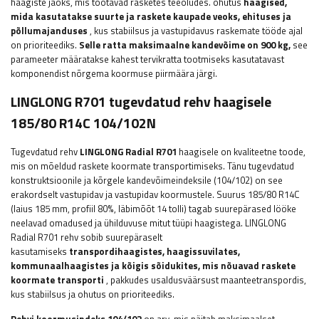
haagiste jaoks, mis töötavad rasketes teeoludes. ohutus
haagised,
mida kasutatakse suurte ja raskete kaupade veoks, ehituses ja
põllumajanduses
, kus stabiilsus ja vastupidavus raskemate tööde ajal
on prioriteediks.
Selle ratta maksimaalne kandevõime on
900
kg,
see
parameeter
määratakse kahest tervikratta tootmiseks kasutatavast
komponendist nõrgema koormuse piirmäära järgi.
LINGLONG R701 tugevdatud rehv haagisele
185/80 R14C 104/102N
Tugevdatud rehv
LINGLONG Radial R701
haagisele on kvaliteetne toode,
mis on mõeldud raskete koormate transportimiseks. Tänu tugevdatud
konstruktsioonile ja kõrgele kandevõimeindeksile (104/102) on see
erakordselt vastupidav ja vastupidav koormustele. Suurus 185/80 R14C
(laius 185 mm, profiil 80%, läbimõõt 14 tolli) tagab suurepärased lööke
neelavad omadused ja ühilduvuse mitut tüüpi haagistega. LINGLONG
Radial R701 rehv sobib suurepäraselt
kasutamiseks
transpordihaagistes, haagissuvilates,
kommunaalhaagistes ja kõigis sõidukites, mis nõuavad raskete
koormate transporti
, pakkudes usaldusväärsust maanteetranspordis,
kus stabiilsus ja ohutus on prioriteediks.