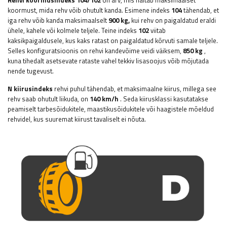
Rehvi koormusindeks 104/102
on arv, mis näitab maksimaalset
koormust, mida rehv võib ohutult kanda. Esimene indeks
104
tähendab, et
iga rehv võib kanda maksimaalselt
900 kg,
kui rehv on paigaldatud eraldi
ühele, kahele või kolmele teljele. Teine indeks
102
viitab
kaksikpaigaldusele, kus kaks ratast on paigaldatud kõrvuti samale teljele.
Selles konfiguratsioonis on rehvi kandevõime veidi väiksem,
850 kg
,
kuna tihedalt asetsevate rataste vahel tekkiv lisasoojus võib mõjutada
nende tugevust.
N kiirusindeks
rehvi puhul tähendab, et maksimaalne kiirus, millega see
rehv saab ohutult liikuda, on
140 km/h
. Seda kiirusklassi kasutatakse
peamiselt tarbesõidukitele, maastikusõidukitele või haagistele mõeldud
rehvidel, kus suuremat kiirust tavaliselt ei nõuta.