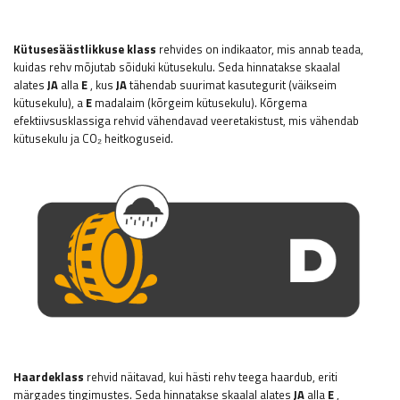
Kütusesäästlikkuse klass
rehvides on indikaator, mis annab teada,
kuidas rehv mõjutab sõiduki kütusekulu. Seda hinnatakse skaalal
alates
JA
alla
E
, kus
JA
tähendab suurimat kasutegurit (väikseim
kütusekulu), a
E
madalaim (kõrgeim kütusekulu). Kõrgema
efektiivsusklassiga rehvid vähendavad veeretakistust, mis vähendab
kütusekulu ja CO₂ heitkoguseid.
Haardeklass
rehvid näitavad, kui hästi rehv teega haardub, eriti
märgades tingimustes. Seda hinnatakse skaalal alates
JA
alla
E
,