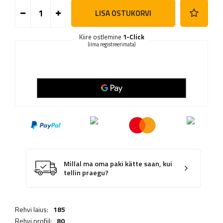
LISA OSTUKORVI
Kiire ostlemine
1-Click
(ilma registreerimata)
Millal ma oma paki kätte saan, kui
tellin praegu?
Rehvi laius:
185
Rehvi profiil:
80