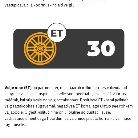
vastupidavaid ja koormuskindlaid velgi
.
Velje nihe (ET)
on parameeter, mis määrab millimeetrites väljendatud
kauguse velje kinnituspinna ja selle sümmeetriatelje vahel. ET väärtus
määrab, kui sügavale on velg rattakoobas. Positiivse ET korral paikneb
velg rattakoobas sügavamal, negatiivse ET korral aga ulatub see rohkem
väljapoole. Õigesti valitud nihe on ülioluline sõidustabiilsuse,
vedrustuselementidega hõõrdumise vältimise ja auto korraliku välimuse
tagamiseks.