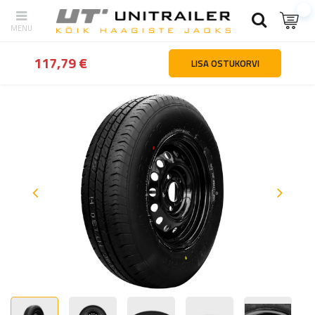
tagasi
Kodu
Rattad veljed rehvid
Haagiste rattad
Tugevdatud 
117,79 €
LISA OSTUKORVI