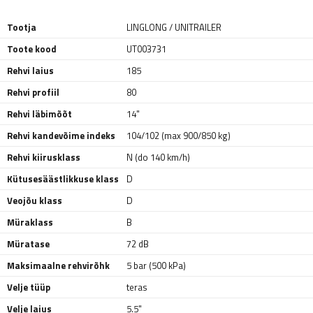
Tootja
LINGLONG / UNITRAILER
Toote kood
UT003731
Rehvi laius
185
Rehvi profiil
80
Rehvi läbimõõt
14"
Rehvi kandevõime indeks
104/102 (max 900/850 kg)
Rehvi kiirusklass
N (do 140 km/h)
Kütusesäästlikkuse klass
D
Veojõu klass
D
Müraklass
B
Müratase
72 dB
Maksimaalne rehvirõhk
5 bar (500 kPa)
Velje tüüp
teras
Velje laius
5.5"