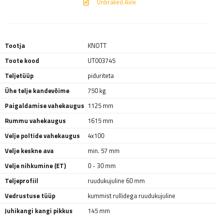
Unbraked Axle
Tootja
KNOTT
Toote kood
UT003745
Teljetüüp
piduriteta
Ühe telje kandevõime
750 kg
Paigaldamise vahekaugus
1125 mm
Rummu vahekaugus
1615 mm
Velje poltide vahekaugus
4x100
Velje keskne ava
min. 57 mm
Velje nihkumine (ET)
0 - 30 mm
Teljeprofiil
ruudukujuline 60 mm
Vedrustuse tüüp
kummist rullidega ruudukujuline
Juhikangi kangi pikkus
145 mm