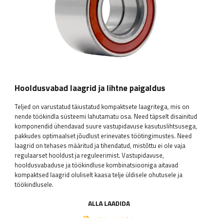
Hooldusvabad laagrid ja lihtne paigaldus
Teljed on varustatud täiustatud kompaktsete laagritega, mis on
nende töökindla süsteemi lahutamatu osa. Need täpselt disainitud
komponendid ühendavad suure vastupidavuse kasutuslihtsusega,
pakkudes optimaalset jõudlust erinevates töötingimustes. Need
laagrid on tehases määritud ja tihendatud, mistõttu ei ole vaja
regulaarset hooldust ja reguleerimist. Vastupidavuse,
hooldusvabaduse ja töökindluse kombinatsiooniga aitavad
kompaktsed laagrid oluliselt kaasa telje üldisele ohutusele ja
töökindlusele.
ALLA LAADIDA