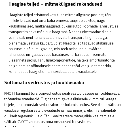
Haagise teljed – mitmekülgsed rakendused
Haagiste teljed eristuvad kasutuse mitmekülgsuse poolest, tänu
millele leiavad nad oma koha erinevat tüüpi sõidukites, nagu
kaubahaagised, matkahaagised, puksiirautod, loomade ja varustuse
transportimiseks mõeldud haagised. Nende universaalne disain
võimaldab neid kohandada erinevate transporditingimustega,
olenemata veetava kauba tüübist. Need teljed tagavad stabiilsuse,
ohutuse ja sõidumugavuse, mis teeb neist usaldusväärse
lahenduse nii igapäevases kasutuses kui ka spetsiifilisemate
ülesannete jaoks. Tänu lisakomponentide, näiteks amortisaatorite
paigaldamise võimalusele saate nende tööd veelgi optimeerida,
kohandades haagist oma individuaalsetele vajadustele.
Sõltumatu vedrustus ja hooldusvaba
KNOTT kummist torsioonvedrustus seab vastupidavuse ja hooldusvaba
töötamise standardid. Tuginedes tugevale ühtlasele kummirullikutega
teljele, iseloomustab seda erakordne kulumiskindlus. See disain välistab
vajaduse regulaarsete ülevaatuste ja määrimise järele, mis vähendab
oluliselt tegevuskulusid. Tänu kvaliteetsete materjalide kasutamisele
säilitab KNOTT vedrustus oma omadused ka rasketes