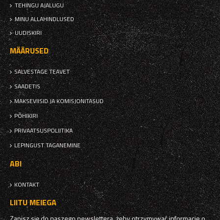
TEHINGU AJALUGU
MINU ALLAHINDLUSED
UUDISKIRI
MÄÄRUSED
SALVESTAGE TEAVET
SAADETIS
MAKSEVIISID JA KOMISJONITASUD
PÕHIKIRI
PRIVAATSUSPOLIITIKA
LEPINGUST TAGANEMINE
ABI
KONTAKT
LIITU MEIEGA
Zapisz się do naszego newslettera, żeby otrzymywać informacje o