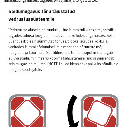
ilmastikutingimustes, tagades pikaajalise ja tõrgeteta töö.
Sõidumugavus tänu täiustatud
vedrustussüsteemile
Vedrustuse aluseks on ruudukujuline kummirullikutega teljeprofiil,
tagades tõhusa löögisummutusvõime kõikides tingimustes. Selle
uuenduslik disain summutab tõhusalt lööke, surudes kokku ja
venitades kummi põrkumisel, minimeerides põrutuste mõju
haagisele ja koormale. See lihtne, kuid tõhus tööpõhimõte tagab
sujuva sõidu, minimeerib koorma kahjustamise riski ja suurendab
reisimugavust, muutes KNOTT-i sillad ideaalseks valikuks nõudlikele
haagisekasutajatele.