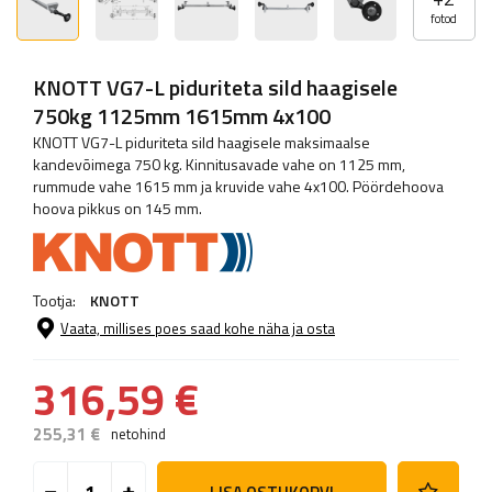
fotod
KNOTT VG7-L piduriteta sild haagisele
750kg 1125mm 1615mm 4x100
KNOTT VG7-L piduriteta sild haagisele maksimaalse
kandevõimega 750 kg. Kinnitusavade vahe on 1125 mm,
rummude vahe 1615 mm ja kruvide vahe 4x100. Pöördehoova
hoova pikkus on 145 mm.
Tootja:
KNOTT
Vaata, millises poes saad kohe näha ja osta
316,59 €
255,31 €
netohind