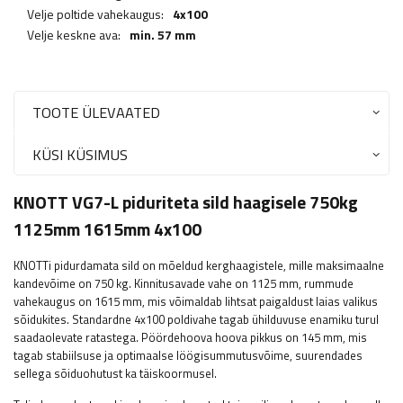
Velje poltide vahekaugus:
4x100
Velje keskne ava:
min. 57 mm
TOOTE ÜLEVAATED
KÜSI KÜSIMUS
KNOTT VG7-L piduriteta sild haagisele 750kg
1125mm 1615mm 4x100
KNOTTi pidurdamata sild on mõeldud kerghaagistele, mille maksimaalne
kandevõime on 750 kg. Kinnitusavade vahe on 1125 mm, rummude
vahekaugus on 1615 mm, mis võimaldab lihtsat paigaldust laias valikus
sõidukites. Standardne 4x100 poldivahe tagab ühilduvuse enamiku turul
saadaolevate ratastega. Pöördehoova hoova pikkus on 145 mm, mis
tagab stabiilsuse ja optimaalse löögisummutusvõime, suurendades
sellega sõiduohutust ka täiskoormusel.