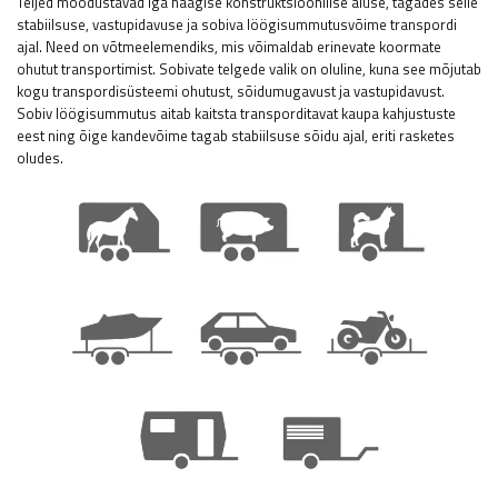
Teljed moodustavad iga haagise konstruktsioonilise aluse, tagades selle
stabiilsuse, vastupidavuse ja sobiva löögisummutusvõime transpordi
ajal. Need on võtmeelemendiks, mis võimaldab erinevate koormate
ohutut transportimist. Sobivate telgede valik on oluline, kuna see mõjutab
kogu transpordisüsteemi ohutust, sõidumugavust ja vastupidavust.
Sobiv löögisummutus aitab kaitsta transporditavat kaupa kahjustuste
eest ning õige kandevõime tagab stabiilsuse sõidu ajal, eriti rasketes
oludes.