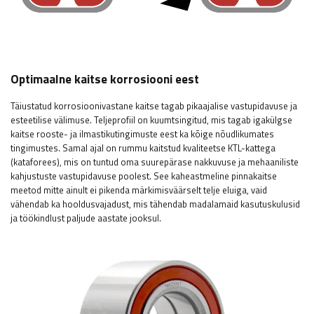
Optimaalne kaitse korrosiooni eest
Täiustatud korrosioonivastane kaitse tagab pikaajalise vastupidavuse ja
esteetilise välimuse. Teljeprofiil on kuumtsingitud, mis tagab igakülgse
kaitse rooste- ja ilmastikutingimuste eest ka kõige nõudlikumates
tingimustes. Samal ajal on rummu kaitstud kvaliteetse KTL-kattega
(kataforees), mis on tuntud oma suurepärase nakkuvuse ja mehaaniliste
kahjustuste vastupidavuse poolest. See kaheastmeline pinnakaitse
meetod mitte ainult ei pikenda märkimisväärselt telje eluiga, vaid
vähendab ka hooldusvajadust, mis tähendab madalamaid kasutuskulusid
ja töökindlust paljude aastate jooksul.