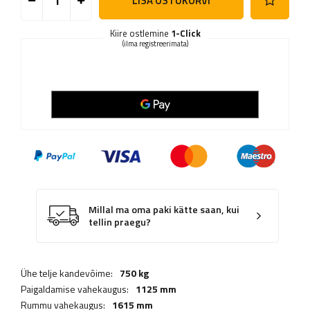
LISA OSTUKORVI
Kiire ostlemine
1-Click
(ilma registreerimata)
Millal ma oma paki kätte saan, kui
tellin praegu?
Ühe telje kandevõime:
750 kg
Paigaldamise vahekaugus:
1125 mm
Rummu vahekaugus:
1615 mm