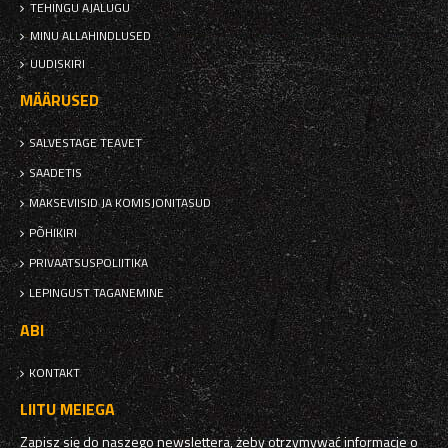
TEHINGU AJALUGU
MINU ALLAHINDLUSED
UUDISKIRI
MÄÄRUSED
SALVESTAGE TEAVET
SAADETIS
MAKSEVIISID JA KOMISJONITASUD
PÕHIKIRI
PRIVAATSUSPOLIITIKA
LEPINGUST TAGANEMINE
ABI
KONTAKT
LIITU MEIEGA
Zapisz się do naszego newslettera, żeby otrzymywać informacje o