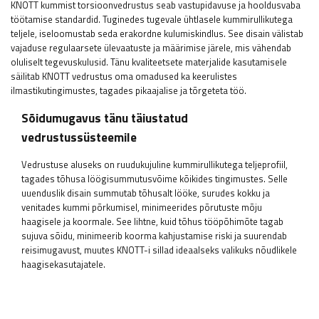
KNOTT kummist torsioonvedrustus seab vastupidavuse ja hooldusvaba
töötamise standardid. Tuginedes tugevale ühtlasele kummirullikutega
teljele, iseloomustab seda erakordne kulumiskindlus. See disain välistab
vajaduse regulaarsete ülevaatuste ja määrimise järele, mis vähendab
oluliselt tegevuskulusid. Tänu kvaliteetsete materjalide kasutamisele
säilitab KNOTT vedrustus oma omadused ka keerulistes
ilmastikutingimustes, tagades pikaajalise ja tõrgeteta töö.
Sõidumugavus tänu täiustatud
vedrustussüsteemile
Vedrustuse aluseks on ruudukujuline kummirullikutega teljeprofiil,
tagades tõhusa löögisummutusvõime kõikides tingimustes. Selle
uuenduslik disain summutab tõhusalt lööke, surudes kokku ja
venitades kummi põrkumisel, minimeerides põrutuste mõju
haagisele ja koormale. See lihtne, kuid tõhus tööpõhimõte tagab
sujuva sõidu, minimeerib koorma kahjustamise riski ja suurendab
reisimugavust, muutes KNOTT-i sillad ideaalseks valikuks nõudlikele
haagisekasutajatele.