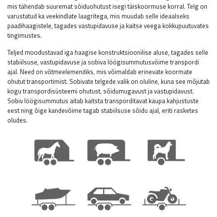
mis tähendab suuremat sõiduohutust isegi täiskoormuse korral. Telg on
varustatud ka veekindlate laagritega, mis muudab selle ideaalseks
paadihaagistele, tagades vastupidavuse ja kaitse veega kokkupuutuvates
tingimustes.
Teljed moodustavad iga haagise konstruktsioonilise aluse, tagades selle
stabiilsuse, vastupidavuse ja sobiva löögisummutusvõime transpordi
ajal. Need on võtmeelemendiks, mis võimaldab erinevate koormate
ohutut transportimist. Sobivate telgede valik on oluline, kuna see mõjutab
kogu transpordisüsteemi ohutust, sõidumugavust ja vastupidavust.
Sobiv löögisummutus aitab kaitsta transporditavat kaupa kahjustuste
eest ning õige kandevõime tagab stabiilsuse sõidu ajal, eriti rasketes
oludes.