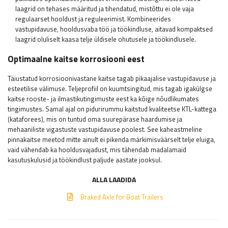
laagrid on tehases määritud ja tihendatud, mistõttu ei ole vaja
regulaarset hooldust ja reguleerimist. Kombineerides
vastupidavuse, hooldusvaba töö ja töökindluse, aitavad kompaktsed
laagrid oluliselt kaasa telje üldisele ohutusele ja töökindlusele.
Optimaalne kaitse korrosiooni eest
Täiustatud korrosioonivastane kaitse tagab pikaajalise vastupidavuse ja
esteetilise välimuse. Teljeprofiil on kuumtsingitud, mis tagab igakülgse
kaitse rooste- ja ilmastikutingimuste eest ka kõige nõudlikumates
tingimustes. Samal ajal on pidurirummu kaitstud kvaliteetse KTL-kattega
(kataforees), mis on tuntud oma suurepärase haardumise ja
mehaaniliste vigastuste vastupidavuse poolest. See kaheastmeline
pinnakaitse meetod mitte ainult ei pikenda märkimisväärselt telje eluiga,
vaid vähendab ka hooldusvajadust, mis tähendab madalamaid
kasutuskulusid ja töökindlust paljude aastate jooksul.
ALLA LAADIDA
Braked Axle for Boat Trailers