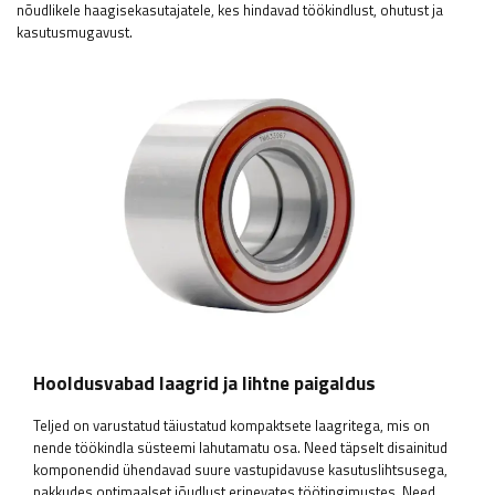
nõudlikele haagisekasutajatele, kes hindavad töökindlust, ohutust ja
kasutusmugavust.
Hooldusvabad laagrid ja lihtne paigaldus
Teljed on varustatud täiustatud kompaktsete laagritega, mis on
nende töökindla süsteemi lahutamatu osa. Need täpselt disainitud
komponendid ühendavad suure vastupidavuse kasutuslihtsusega,
pakkudes optimaalset jõudlust erinevates töötingimustes. Need