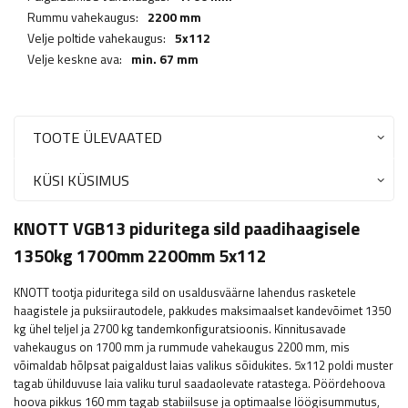
Rummu vahekaugus:
2200 mm
Velje poltide vahekaugus:
5x112
Velje keskne ava:
min. 67 mm
TOOTE ÜLEVAATED
KÜSI KÜSIMUS
KNOTT VGB13 piduritega sild paadihaagisele
1350kg 1700mm 2200mm 5x112
KNOTT tootja piduritega sild on usaldusväärne lahendus rasketele
haagistele ja puksiirautodele, pakkudes maksimaalset kandevõimet 1350
kg ühel teljel ja 2700 kg tandemkonfiguratsioonis. Kinnitusavade
vahekaugus on 1700 mm ja rummude vahekaugus 2200 mm, mis
võimaldab hõlpsat paigaldust laias valikus sõidukites. 5x112 poldi muster
tagab ühilduvuse laia valiku turul saadaolevate ratastega. Pöördehoova
hoova pikkus 160 mm tagab stabiilsuse ja optimaalse löögisummutus,