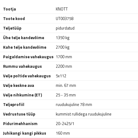
Tootja
KNOTT
Toote kood
UT003758
Teljetüüp
pidurdatud
Ühe telje kandevõime
1350 kg
Kahe telje kandevõime
2700 kg
Paigaldamise vahekaugus
1700 mm
Rummu vahekaugus
2200 mm
Velje poltide vahekaugus
5x112
Velje keskne ava
min. 67 mm
Velje nihkumine (ET)
25 - 35 mm
Teljeprofiil
ruudukujuline 78 mm
Vedrustuse tüüp
kummist rullidega ruudukujuline
Pidurimehhanism
20-2425/1
Juhikangi kangi pikkus
160 mm