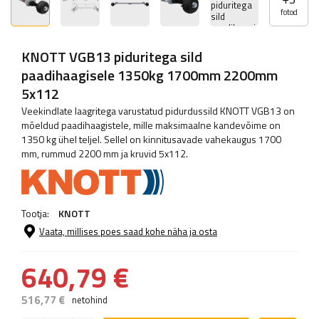
fotod
KNOTT VGB13 piduritega sild
paadihaagisele 1350kg 1700mm 2200mm
5x112
Veekindlate laagritega varustatud pidurdussild KNOTT VGB13 on
mõeldud paadihaagistele, mille maksimaalne kandevõime on
1350 kg ühel teljel. Sellel on kinnitusavade vahekaugus 1700
mm, rummud 2200 mm ja kruvid 5x112.
Tootja:
KNOTT
Vaata, millises poes saad kohe näha ja osta
640,79 €
516,77 €
netohind