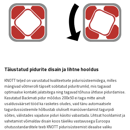
Täiustatud pidurite disain ja lihtne hooldus
KNOTT teljed on varustatud kvaliteetsete pidurisüsteemidega, milles
mängivad võtmerolli täpselt sobitatud piduritrumlid, mis tagavad
optimaalse kontakti jalatsitega ning tagavad tõhusa ühtlase pidurdamise.
Kasutatud Backmati pidur mõõdus 200x50 ei taga mitte ainult
usaldusväärset tööd ka rasketes oludes, vaid tänu automaatsele
tagurdussüsteemile hõlbustab oluliselt manööverdamist tagurpidi
sõites, välistades vajaduse piduri käsitsi vabastada. Lihtsat hooldamist ja
vahetamist võimaldav disain koos täieliku vastavusega Euroopa
ohutusstandarditele teeb KNOTT pidurisüsteemist ideaalse valiku