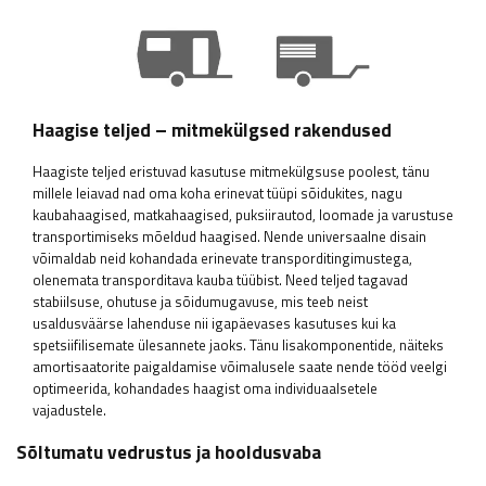
Haagise teljed – mitmekülgsed rakendused
Haagiste teljed eristuvad kasutuse mitmekülgsuse poolest, tänu
millele leiavad nad oma koha erinevat tüüpi sõidukites, nagu
kaubahaagised, matkahaagised, puksiirautod, loomade ja varustuse
transportimiseks mõeldud haagised. Nende universaalne disain
võimaldab neid kohandada erinevate transporditingimustega,
olenemata transporditava kauba tüübist. Need teljed tagavad
stabiilsuse, ohutuse ja sõidumugavuse, mis teeb neist
usaldusväärse lahenduse nii igapäevases kasutuses kui ka
spetsiifilisemate ülesannete jaoks. Tänu lisakomponentide, näiteks
amortisaatorite paigaldamise võimalusele saate nende tööd veelgi
optimeerida, kohandades haagist oma individuaalsetele
vajadustele.
Sõltumatu vedrustus ja hooldusvaba