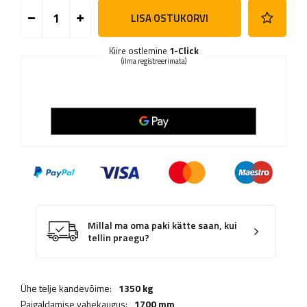
LISA OSTUKORVI
Kiire ostlemine
1-Click
(ilma registreerimata)
Millal ma oma paki kätte saan, kui
tellin praegu?
Ühe telje kandevõime:
1350 kg
Paigaldamise vahekaugus:
1700 mm