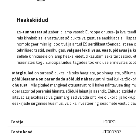
Heakskiidud
E9-tunnustatud
gabariidilamp
vastab Euroopa ohutus- ja kvaliteedi
mis kinnitab selle vastavust sõidukite valgustuse eeskirjadele. Hispaa
homologeerimisriigi poolt välja antud E9 sertifikaat tõendab, et see 
tehnilised testid, sealhulgas:
valgusefektiivsus, vastupidavus ja
sellele kinnitusele on lamp heaks kiidetud kasutamiseks tarbesõidukit
masinates kogu Euroopa Liidus, tagades töökindluse erinevates töö
Märgituled
on tarbesõidukite, näiteks haagiste, poolhaagiste, põlluma
põhiülesanne
on parandada sõiduki nähtavust
nii teel kui ka tööko
ohutust
. Märgituled mängivad otsustavat rolli halva nähtavuse tingimus
operaatoritel paremini hinnata sõiduki laiust ja asendit. Ehitusplatsid
aitavad asjakohased valgusmärgised vältida ohtlikke olukordi ja kokkupõr
eeskirjade järgimise küsimus, vaid ka investeering seadmete vastupida
Tootja
HORPOL
Toote kood
UT003787