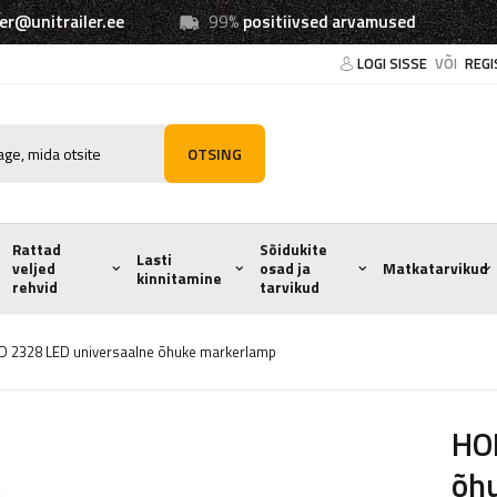
ler@unitrailer.ee
99%
positiivsed arvamused
LOGI SISSE
VÕI
REGI
OTSING
Rattad
Sõidukite
Lasti
veljed
osad ja
Matkatarvikud
kinnitamine
rehvid
tarvikud
 2328 LED universaalne õhuke markerlamp
HO
õh