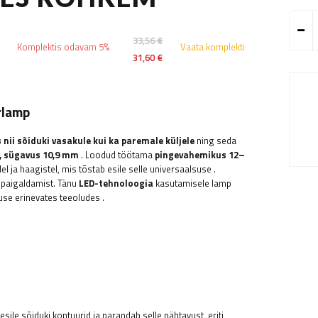
33,56 €
Komplektis odavam 5%
Vaata komplekti
31,60 €
rlamp
nii sõiduki vasakule kui ka paremale küljele
ning seda
, sügavus 10,9 mm
.
Loodud töötama
pingevahemikus 12–
 ja haagistel, mis tõstab esile selle universaalsuse
.
et paigaldamist. Tänu
LED-tehnoloogia
kasutamisele
lamp
use erinevates teeoludes
.
 esile sõiduki kontuurid ja parandab selle nähtavust, eriti