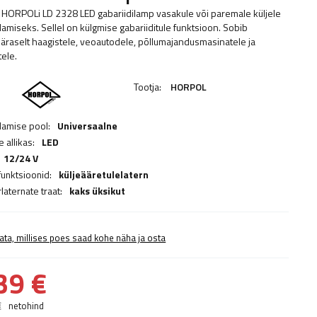
HORPOLi LD 2328 LED gabariidilamp vasakule või paremale küljele
damiseks. Sellel on külgmise gabariiditule funktsioon. Sobib
äraselt haagistele, veoautodele, põllumajandusmasinatele ja
tele.
Tootja:
HORPOL
damise pool:
Universaalne
 allikas:
LED
12/24 V
funktsioonid:
küljeääretulelatern
laternate traat:
kaks üksikut
ata, millises poes saad kohe näha ja osta
39 €
€
netohind