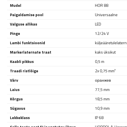
Mudel
HOR 88
Paigaldamise pool
Universaalne
Valguse allikas
LED
Pinge
12/24 V
Lambi funktsioonid
küljeääretulelatern
Markerlaternate traat
kaks üksikut
Kaabli pikkus
0,5 m
Traadi ristlõige
2x 0,75 mm²
Värv
оранжев
Laius
77,5 mm
Kõrgus
18,5 mm
Sügavus
10,9 mm
Lekkeklass
IP 68
Selle toote eest ELis vastutav üksus
HORPOL A. Horeczy