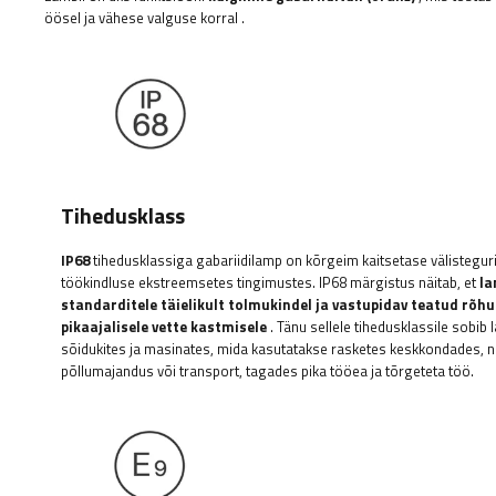
öösel ja vähese valguse korral
.
Tihedusklass
IP68
tihedusklassiga gabariidilamp on kõrgeim kaitsetase välisteguri
töökindluse ekstreemsetes tingimustes. IP68 märgistus näitab, et
la
standarditele täielikult tolmukindel ja vastupidav teatud rõhu
pikaajalisele vette kastmisele
. Tänu sellele tihedusklassile sobi
sõidukites ja masinates, mida kasutatakse rasketes keskkondades, n
põllumajandus või transport, tagades pika tööea ja tõrgeteta töö.