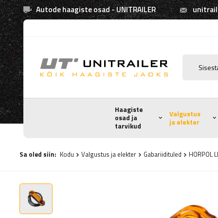
Autode haagiste osad - UNITRAILER
unitrai
Haagiste
Valgustus
osad ja
ja elekter
tarvikud
Sa oled siin:
Kodu
Valgustus ja elekter
Gabariidituled
HORPOL LD