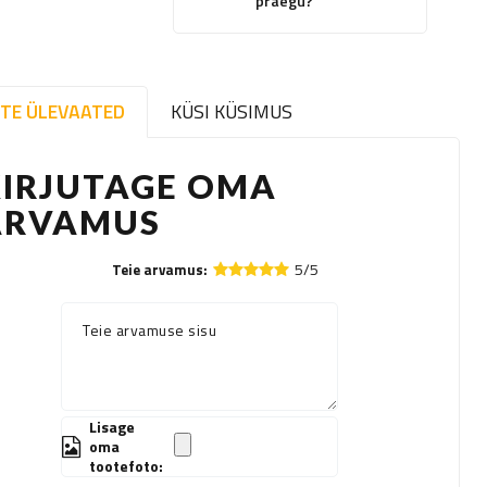
praegu?
TE ÜLEVAATED
KÜSI KÜSIMUS
KIRJUTAGE OMA
ARVAMUS
5/5
Teie arvamus:
Teie arvamuse sisu
Lisage
oma
tootefoto: