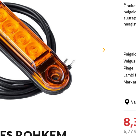
Õhuke 
paigal
suurep
haagis
Paigal
Valguse
Pinge:
Lambi 
Marker
Va
8,
6,77 
TES ROHKEM