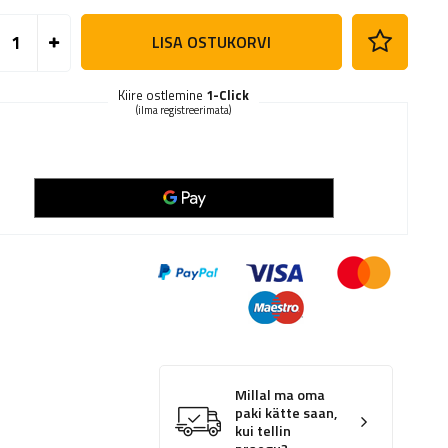
LISA OSTUKORVI
Kiire ostlemine
1-Click
(ilma registreerimata)
Millal ma oma
paki kätte saan,
kui tellin