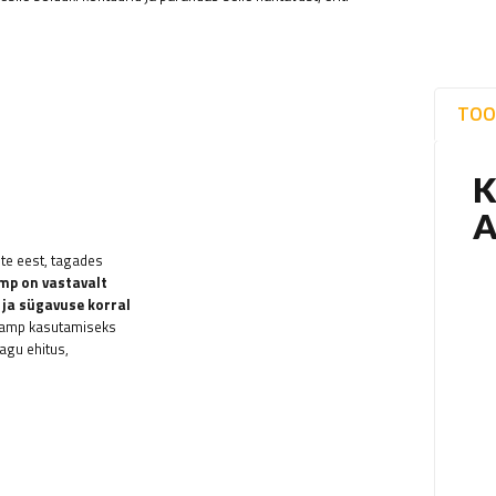
TOO
te eest, tagades
mp on vastavalt
 ja sügavuse korral
b lamp kasutamiseks
agu ehitus,