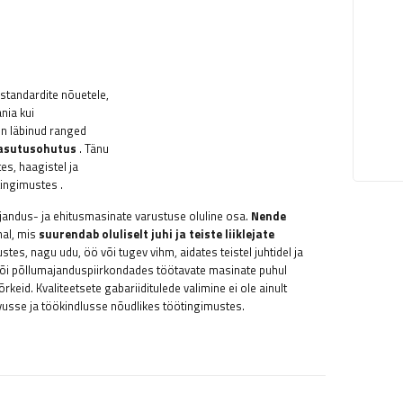
standardite nõuetele,
nia kui
on läbinud ranged
 kasutusohutus
. Tänu
es, haagistel ja
tingimustes
.
jandus- ja ehitusmasinate varustuse oluline osa.
Nende
hal, mis
suurendab oluliselt juhi ja teiste liiklejate
tes, nagu udu, öö või tugev vihm, aidates teistel juhtidel ja
el või põllumajanduspiirkondades töötavate masinate puhul
keid. Kvaliteetsete gabariiditulede valimine ei ole ainult
vusse ja töökindlusse nõudlikes töötingimustes.