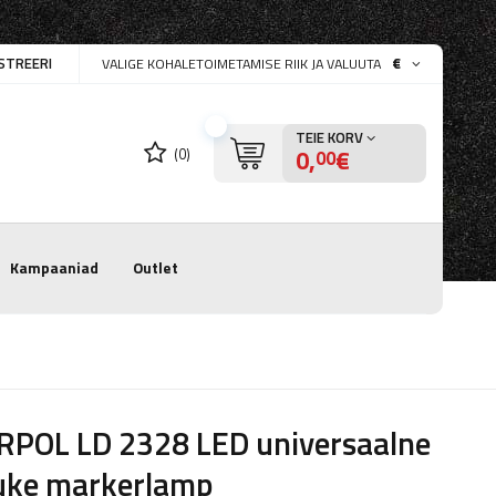
STREERI
€
VALIGE KOHALETOIMETAMISE RIIK JA VALUUTA
TEIE KORV
0,
€
(0)
00
Kampaaniad
Outlet
RPOL LD 2328 LED universaalne
uke markerlamp