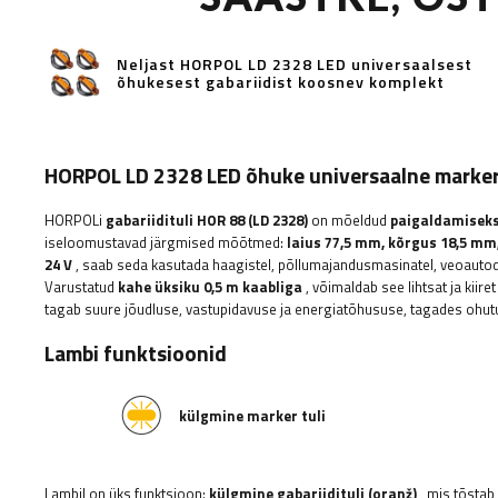
Neljast HORPOL LD 2328 LED universaalsest
õhukesest gabariidist koosnev komplekt
HORPOL LD 2328 LED õhuke universaalne marke
HORPOLi
gabariidituli HOR 88 (LD 2328)
on mõeldud
paigaldamiseks 
iseloomustavad järgmised mõõtmed:
laius 77,5
mm, kõrgus 18,5 mm
24 V
, saab seda kasutada haagistel, põllumajandusmasinatel, veoautodel
Varustatud
kahe üksiku 0,5 m kaabliga
, võimaldab see lihtsat ja kiir
tagab suure jõudluse, vastupidavuse ja energiatõhususe, tagades ohut
Lambi funktsioonid
külgmine marker tuli
Lambil on üks funktsioon:
külgmine gabariidituli (oranž)
, mis tõstab