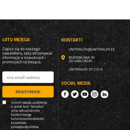
LIITU MEIEGA
KONTAKTI
Zapisz się do naszego
UNITRAILER@UNITRAILER.EE
newslettera, żeby otrzymywać
informacje o nowościach i
BUDOWLANA 30
20-469
LUBLIN
promocjach na bieżąco.
UNITRAILER SP. Z O.O.
SOCIAL MEDIA
REGISTREERI
Soovin saada uudiskirja
e-posti teel. Nõustun
oma isikuandmete
töötlemisega
turunduseesmärkidel
kooskõlas
privaatsuspoliitika