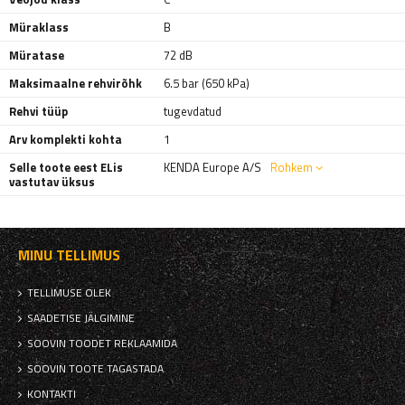
Müraklass
B
Müratase
72 dB
Maksimaalne rehvirõhk
6.5 bar (650 kPa)
Rehvi tüüp
tugevdatud
Arv komplekti kohta
1
Selle toote eest ELis
KENDA Europe A/S
Rohkem
vastutav üksus
MINU TELLIMUS
TELLIMUSE OLEK
SAADETISE JÄLGIMINE
SOOVIN TOODET REKLAAMIDA
SOOVIN TOOTE TAGASTADA
KONTAKTI