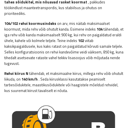
tahes sõidukitel, mis nõuavad rasket koormat
, pakkudes
töökindlust maanteetranspordis, kus stabiilsus ja ohutus on
prioriteediks.
104/102 rehvi koormusindeks
on arv, mis näitab maksimaalset
koormust, mida rehv võib ohutult kanda. Esimene indeks
104
tähendab, et
iga rehv võib kanda maksimaalselt 900 kg, kui rehv on paigaldatud eraldi
ühele, kahele või kolmele teljele. Teine indeks
102
viitab
kaksikpaigaldusele, kus kaks ratast on paigaldatud kõrvuti samale teljele.
Selles konfiguratsioonis on rehvi kandevõime veidi väiksem, 850 kg, kuna
tihedalt asetsevate rataste vahel tekkiv lisasoojus võib mõjutada nende
tugevust.
Rehvi kiirus N
tähendab, et maksimaalne kiirus, millega rehv võib ohutult
liikuda, on
140 km/h
. Seda kiirusklassi kasutatakse peamiselt
tarbesõidukitele, maastikusõidukitele või haagistele mõeldud rehvidel,
kus suuremat kiirust tavaliselt ei nõuta.