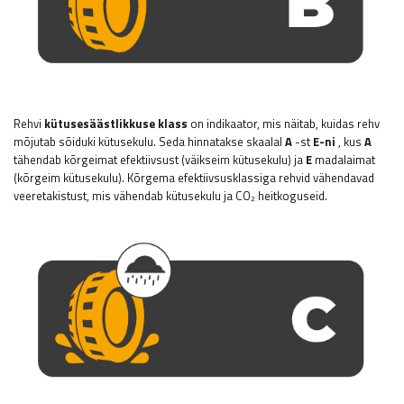
Rehvi
kütusesäästlikkuse klass
on indikaator, mis näitab, kuidas rehv
mõjutab sõiduki kütusekulu. Seda hinnatakse skaalal
A
-st
E-ni
, kus
A
tähendab kõrgeimat efektiivsust (väikseim kütusekulu) ja
E
madalaimat
(kõrgeim kütusekulu). Kõrgema efektiivsusklassiga rehvid vähendavad
veeretakistust, mis vähendab kütusekulu ja CO₂ heitkoguseid.