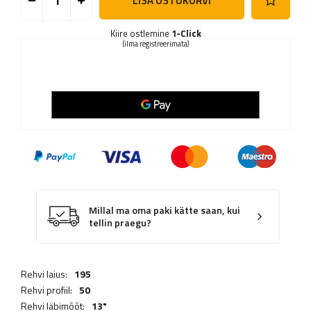
LISA OSTUKORVI
Kiire ostlemine
1-Click
(ilma registreerimata)
Millal ma oma paki kätte saan, kui
tellin praegu?
Rehvi laius:
195
Rehvi profiil:
50
Rehvi läbimõõt:
13"