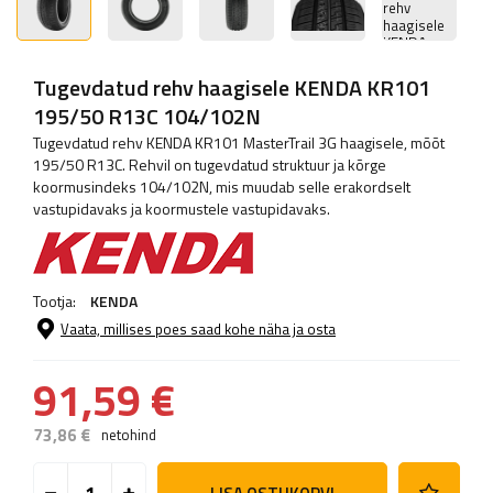
Tugevdatud rehv haagisele KENDA KR101
195/50 R13C 104/102N
Tugevdatud rehv KENDA KR101 MasterTrail 3G haagisele, mõõt
195/50 R13C. Rehvil on tugevdatud struktuur ja kõrge
koormusindeks 104/102N, mis muudab selle erakordselt
vastupidavaks ja koormustele vastupidavaks.
Tootja:
KENDA
Vaata, millises poes saad kohe näha ja osta
91,59 €
73,86 €
netohind