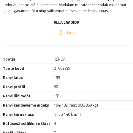
rehv väljaspool sõidukit tekitab. Madalam müratase tähendab vaiksemat
ja mugavamat sõitu ning väiksemat mürasaastet keskkonnas.
ALLA LAADIDA
Tyres
Tootja
KENDA
Toote kood
UT003887
Rehvi laius
195
Rehvi profiil
50
Rehvi läbimõõt
13"
Rehvi kandevõime indeks
104/102 (max 900/850 kg)
Rehvi kiirusklass
N (do 140 km/h)
Kütusesäästlikkuse klass
B
Veojõu klass
C