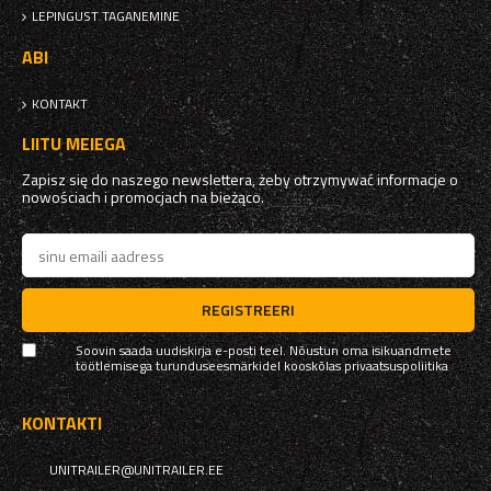
LEPINGUST TAGANEMINE
ABI
KONTAKT
LIITU MEIEGA
Zapisz się do naszego newslettera, żeby otrzymywać informacje o
nowościach i promocjach na bieżąco.
REGISTREERI
Soovin saada uudiskirja e-posti teel. Nõustun oma isikuandmete
töötlemisega turunduseesmärkidel kooskõlas
privaatsuspoliitika
KONTAKTI
UNITRAILER@UNITRAILER.EE