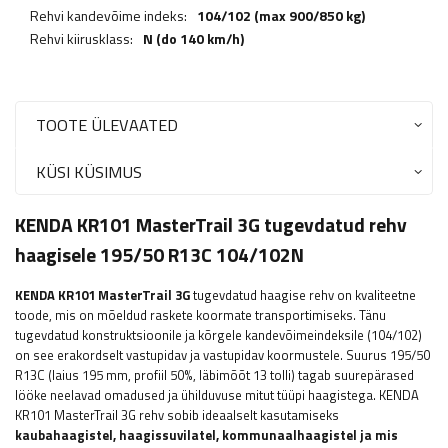
Rehvi kandevõime indeks:
104/102 (max 900/850 kg)
Rehvi kiirusklass:
N (do 140 km/h)
TOOTE ÜLEVAATED
KÜSI KÜSIMUS
KENDA KR101 MasterTrail 3G tugevdatud rehv
haagisele 195/50 R13C 104/102N
KENDA KR101 MasterTrail 3G
tugevdatud haagise rehv on kvaliteetne
toode, mis on mõeldud raskete koormate transportimiseks. Tänu
tugevdatud konstruktsioonile ja kõrgele kandevõimeindeksile (104/102)
on see erakordselt vastupidav ja vastupidav koormustele. Suurus 195/50
R13C (laius 195 mm, profiil 50%, läbimõõt 13 tolli) tagab suurepärased
lööke neelavad omadused ja ühilduvuse mitut tüüpi haagistega. KENDA
KR101 MasterTrail 3G rehv sobib ideaalselt kasutamiseks
kaubahaagistel, haagissuvilatel, kommunaalhaagistel ja mis