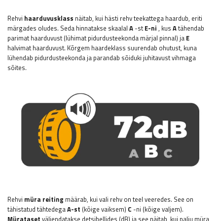
Rehvi
haarduvusklass
näitab, kui hästi rehv teekattega haardub, eriti
märgades oludes. Seda hinnatakse skaalal
A
-st
E-ni
, kus
A
tähendab
parimat haarduvust (lühimat pidurdusteekonda märjal pinnal) ja
E
halvimat haarduvust. Kõrgem haardeklass suurendab ohutust, kuna
lühendab pidurdusteekonda ja parandab sõiduki juhitavust vihmaga
sõites.
Rehvi
müra reiting
määrab, kui vali rehv on teel veeredes. See on
tähistatud tähtedega
A-st
(kõige vaiksem)
C
-ni (kõige valjem).
Mürataset
väljendatakse detsibellides (dB) ja see näitab, kui palju müra