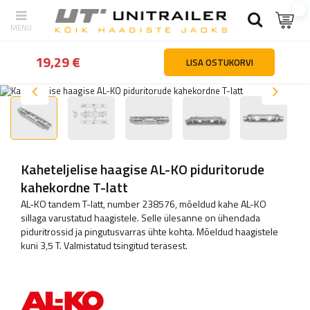
tagasi
Kodu
Haagiste osad ja tarvikud
Teljed ja vedrustuse ko
19,29 €
LISA OSTUKORVI
Kaheteljelise haagise AL-KO piduritorude
kahekordne T-latt
AL-KO tandem T-latt, number 238576, mõeldud kahe AL-KO
sillaga varustatud haagistele. Selle ülesanne on ühendada
piduritrossid ja pingutusvarras ühte kohta. Mõeldud haagistele
kuni 3,5 T. Valmistatud tsingitud terasest.