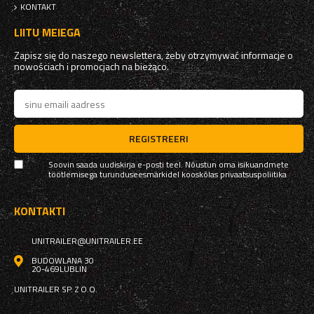
KONTAKT
LIITU MEIEGA
Zapisz się do naszego newslettera, żeby otrzymywać informacje o
nowościach i promocjach na bieżąco.
REGISTREERI
Soovin saada uudiskirja e-posti teel. Nõustun oma isikuandmete
töötlemisega turunduseesmärkidel kooskõlas
privaatsuspoliitika
KONTAKTI
UNITRAILER@UNITRAILER.EE
BUDOWLANA 30
20-469
LUBLIN
UNITRAILER SP. Z O.O.