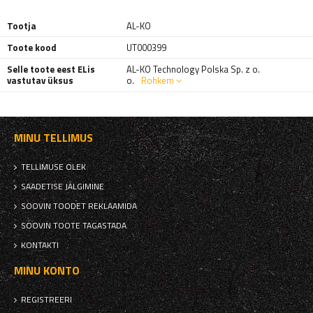
Tootja
AL-KO
Toote kood
UT000399
Selle toote eest ELis
AL-KO Technology Polska Sp. z o.
vastutav üksus
o.
Rohkem
MINU TELLIMUS
TELLIMUSE OLEK
SAADETISE JÄLGIMINE
SOOVIN TOODET REKLAAMIDA
SOOVIN TOOTE TAGASTADA
KONTAKTI
MINU KONTO
REGISTREERI