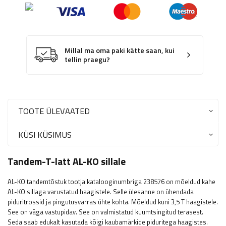
Millal ma oma paki kätte saan, kui
tellin praegu?
TOOTE ÜLEVAATED
KÜSI KÜSIMUS
Tandem-T-latt AL-KO sillale
AL-KO tandemtõstuk tootja katalooginumbriga 238576 on mõeldud kahe
AL-KO sillaga varustatud haagistele. Selle ülesanne on ühendada
piduritrossid ja pingutusvarras ühte kohta. Mõeldud kuni 3,5 T haagistele.
See on väga vastupidav. See on valmistatud kuumtsingitud terasest.
Seda saab edukalt kasutada kõigi kaubamärkide piduritega haagistes.