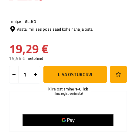
Tootja:
AL-KO
Vaata, millises poes saad kohe näha ja osta
19,29 €
15,56 €
netohind
LISA OSTUKORVI
Kiire ostlemine
1-Click
(ilma registreerimata)