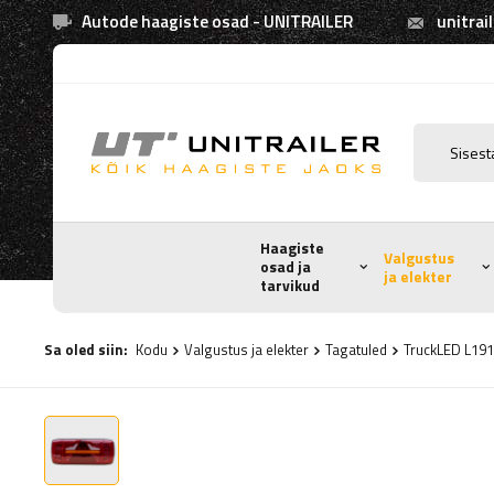
Autode haagiste osad - UNITRAILER
unitrai
Haagiste
Valgustus
osad ja
ja elekter
tarvikud
Sa oled siin:
Kodu
Valgustus ja elekter
Tagatuled
TruckLED L1918