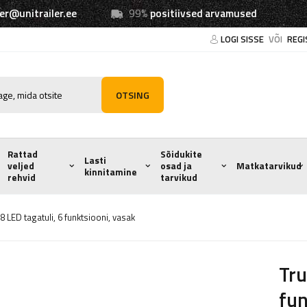
ler@unitrailer.ee
99%
positiivsed arvamused
LOGI SISSE
VÕI
REGI
OTSING
Rattad
Sõidukite
Lasti
veljed
osad ja
Matkatarvikud
kinnitamine
rehvid
tarvikud
 LED tagatuli, 6 funktsiooni, vasak
Tru
fun