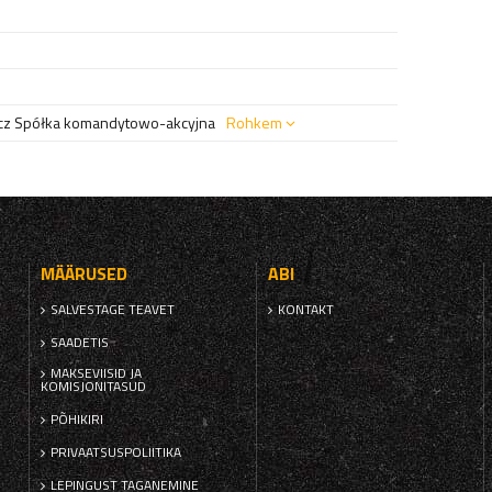
z Spółka komandytowo-akcyjna
Rohkem
MÄÄRUSED
ABI
SALVESTAGE TEAVET
KONTAKT
SAADETIS
MAKSEVIISID JA
KOMISJONITASUD
PÕHIKIRI
PRIVAATSUSPOLIITIKA
LEPINGUST TAGANEMINE