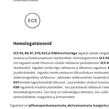
Homologatsioonid
ECE R3, R6, R7, R10, R23 ja R38 kinnitustega
tagatuli
vastab ranget
ohutuse ja funktsionaalsuse standarditele. Homologeerimine
ECE R3
mis tagavad nende tõhususe sõiduki nähtavuse parandamisel.
ECE R
standardeid
, tagades nende õige nähtavuse ja vilkumise sageduse.
ja pidurituledele
, tagades nende vastavuse liiklusohutuse eeskirjadel
elektromagnetilise ühilduvuse
, välistades elektrooniliste seadmete 
R23
kinnitab tagurdustulede tõhusust
, suurendades ohutust manöövri
R38
reguleerib nõudeid udutuledele
, mis parandavad nähtavust rask
ilmastikutingimustes. See lamp on mitmekülgne lahendus, mis sobib 
tarbesõidukitele, haagistele ja erimasinatele
.
Tagatuled on
põllumajandusmasinate, ehitusmasinate, haagiste j