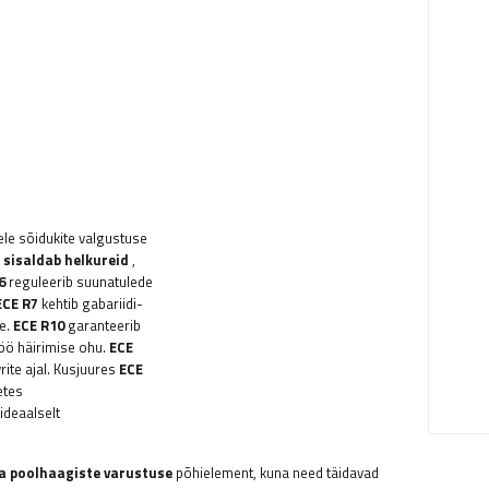
ele sõidukite valgustuse
 sisaldab helkureid
,
6
reguleerib suunatulede
ECE R7
kehtib gabariidi-
e.
ECE R10
garanteerib
töö häirimise ohu.
ECE
te ajal. Kusjuures
ECE
etes
ideaalselt
a poolhaagiste varustuse
põhielement, kuna need täidavad