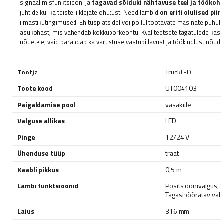
signaalimisfunktsiooni ja
tagavad sõiduki nähtavuse teel ja töökoh
juhtide kui ka teiste liiklejate ohutust. Need lambid
on eriti olulised p
ilmastikutingimused. Ehitusplatsidel või põllul töötavate masinate puhul
asukohast, mis vähendab kokkupõrkeohtu. Kvaliteetsete tagatulede kasu
nõuetele, vaid parandab ka varustuse vastupidavust ja töökindlust nõud
Tootja
TruckLED
Toote kood
UT004103
Paigaldamise pool
vasakule
Valguse allikas
LED
Pinge
12/24 V
Ühenduse tüüp
traat
Kaabli pikkus
0,5 m
Lambi funktsioonid
Positsioonivalgus
,
Tagasipööratav va
Laius
316 mm