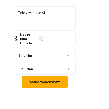
Teie arvamuse sisu
Lisage
oma
tootefoto:
Sinu nimi
Sinu email
SAADA TAGASISIDET