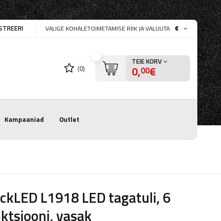
STREERI
€
VALIGE KOHALETOIMETAMISE RIIK JA VALUUTA
TEIE KORV
0,
€
(0)
00
Kampaaniad
Outlet
ckLED L1918 LED tagatuli, 6
ktsiooni, vasak