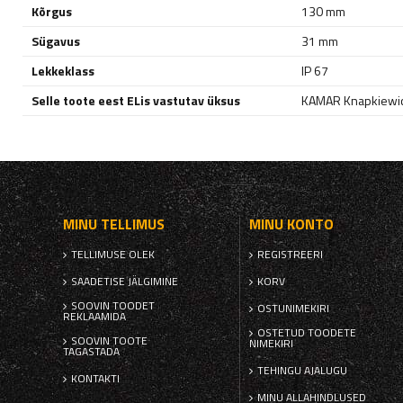
Kõrgus
130 mm
Sügavus
31 mm
Lekkeklass
IP 67
Selle toote eest ELis vastutav üksus
KAMAR Knapkiewic
MINU TELLIMUS
MINU KONTO
TELLIMUSE OLEK
REGISTREERI
SAADETISE JÄLGIMINE
KORV
SOOVIN TOODET
OSTUNIMEKIRI
REKLAAMIDA
OSTETUD TOODETE
SOOVIN TOOTE
NIMEKIRI
TAGASTADA
TEHINGU AJALUGU
KONTAKTI
MINU ALLAHINDLUSED