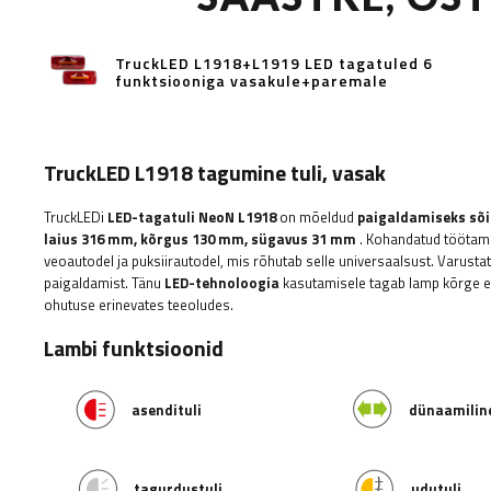
TruckLED L1918+L1919 LED tagatuled 6
funktsiooniga vasakule+paremale
TruckLED L1918 tagumine tuli, vasak
TruckLEDi
LED-tagatuli NeoN L1918
on mõeldud
paigaldamiseks sõid
laius
316 mm, kõrgus 130 mm, sügavus 31 mm
. Kohandatud tööta
veoautodel ja puksiirautodel, mis rõhutab selle universaalsust. Varusta
paigaldamist. Tänu
LED-tehnoloogia
kasutamisele tagab lamp kõrge ef
ohutuse erinevates teeoludes.
Lambi funktsioonid
asendituli
dünaamilin
tagurdustuli
udutuli