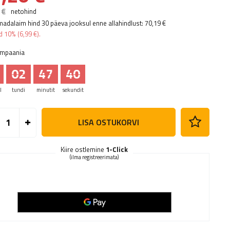
 €
netohind
madalaim hind 30 päeva jooksul enne allahindlust:
70,19 €
ad
10%
(
6,99 €
).
ampaania
02
47
39
l
tundi
minutit
sekundit
LISA OSTUKORVI
Kiire ostlemine
1-Click
(ilma registreerimata)