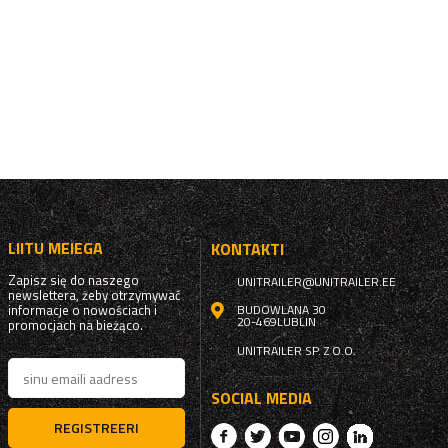
LIITU MEIEGA
KONTAKTI
Zapisz się do naszego
UNITRAILER@UNITRAILER.EE
newslettera, żeby otrzymywać
informacje o nowościach i
BUDOWLANA 30
20-469
LUBLIN
promocjach na bieżąco.
UNITRAILER SP. Z O.O.
SOCIAL MEDIA
REGISTREERI