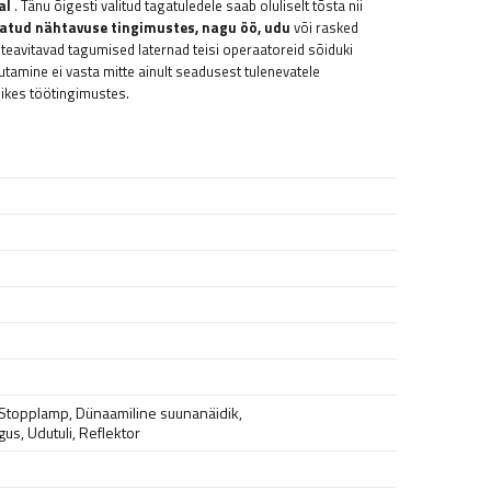
al
. Tänu õigesti valitud tagatuledele saab oluliselt tõsta nii
iiratud nähtavuse tingimustes, nagu öö, udu
või rasked
 teavitavad tagumised laternad teisi operaatoreid sõiduki
tamine ei vasta mitte ainult seadusest tulenevatele
likes töötingimustes.
Stopplamp
,
Dünaamiline suunanäidik
,
lgus
,
Udutuli
,
Reflektor