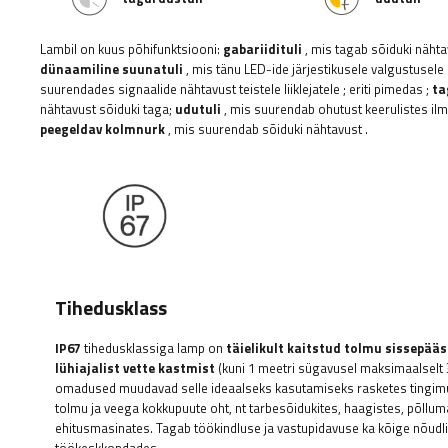
Lambil on kuus põhifunktsiooni:
gabariidituli
, mis tagab sõiduki nähta
dünaamiline suunatuli
, mis tänu LED-ide järjestikusele valgustusele
suurendades signaalide nähtavust teistele liiklejatele
; eriti pimedas
;
ta
nähtavust sõiduki taga;
udutuli
, mis suurendab ohutust keerulistes il
peegeldav kolmnurk
, mis suurendab sõiduki nähtavust
.
Tihedusklass
IP67
tihedusklassiga lamp on
täielikult kaitstud tolmu sissepääs
lühiajalist vette kastmist
(kuni 1 meetri sügavusel maksimaalselt 
omadused muudavad selle ideaalseks kasutamiseks rasketes tingimu
tolmu ja veega kokkupuute oht, nt tarbesõidukites, haagistes, põllum
ehitusmasinates. Tagab töökindluse ja vastupidavuse ka kõige nõud
töökeskkondades.