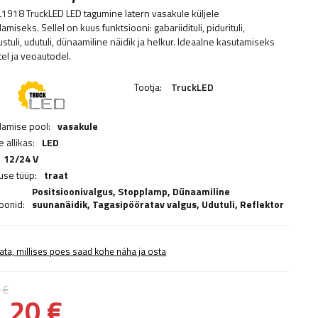
1918 TruckLED LED tagumine latern vasakule küljele
amiseks. Sellel on kuus funktsiooni: gabariidituli, pidurituli,
stuli, udutuli, dünaamiline näidik ja helkur. Ideaalne kasutamiseks
tel ja veoautodel.
Tootja:
TruckLED
damise pool:
vasakule
 allikas:
LED
12/24 V
se tüüp:
traat
Positsioonivalgus,
Stopplamp
,
Dünaamiline
ioonid:
suunanäidik
,
Tagasipööratav valgus
,
Udutuli
,
Reflektor
ata, millises poes saad kohe näha ja osta
 €
,20 €