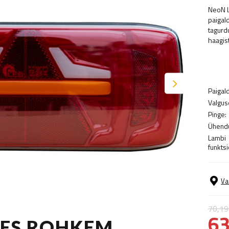
NeoN L
paigald
tagurdu
haagis
Paigal
Valguse
Pinge:
Ühendu
Lambi
funkts
Va
70,19
63
TES ROHKEM