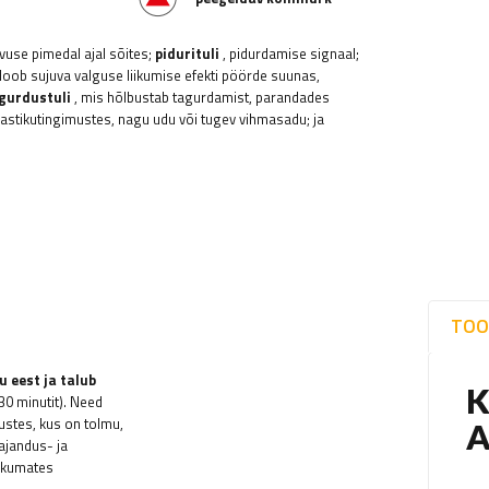
vuse pimedal ajal sõites;
pidurituli
, pidurdamise signaal;
 loob sujuva valguse liikumise efekti pöörde suunas,
gurdustuli
, mis hõlbustab tagurdamist, parandades
mastikutingimustes, nagu udu või tugev vihmasadu; ja
TOO
u eest ja talub
30 minutit). Need
stes, kus on tolmu,
ajandus- ja
likumates