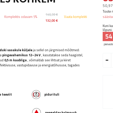
50,97
Toote 
140,38 €
Komplektis odavam 5%
Vaata komplekti
sääst
132,00 €
Kuni k
lõpuni:
54
päevade
uki vasakule küljele
ja sellel on järgmised mõõtmed:
ma
pingevahemikus 12–24 V
, kasutatakse seda haagistel,
tud
0,5 m kaabliga
, võimaldab see lihtsat ja kiiret
ektiivsuse, vastupidavuse ja energiatõhususe, tagades
e
teeviit
pidurituli
peegeldav kolmnurk