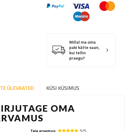
Millal ma oma
paki kätte saan,
kui tellin
praegu?
TE ÜLEVAATED
KÜSI KÜSIMUS
KIRJUTAGE OMA
ARVAMUS
5/5
Teie arvamus: