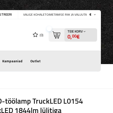
STREERI
€
VALIGE KOHALETOIMETAMISE RIIK JA VALUUTA
TEIE KORV
0,
€
(0)
00
Kampaaniad
Outlet
D-töölamp TruckLED L0154
LED 1844lm lülitiga