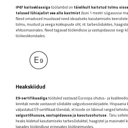
IP67 kaitseklassiga
töölambid on
täielikult kaitstud tolmu siss
taluvad lühiajalist vee alla kastmist
(kuni 1 meetri sügavusse mak
Need omadused muudavad need ideaalseks kasutamiseks keerulistes
tolmu, mustust ja veega kokkupuute oht, nt. tarbesõidukites, haagist
ehitusmasinates. Need tagavad töökindluse ja vastupidavuse isegi 
töökeskkondades.
Heakskiidud
E9-sertifikaadiga
töötuled vastavad Euroopa ohutus- ja kvaliteedis
kinnitab nende vastavust sõidukite valgustuseeskirjadele. Hispaania 
väljastatud E9 sertifikaat tõendab, et toode on läbinud ranged tehnilis
valgustõhususe, vastupidavuse ja kasutusohutuse
. Tänu sellel
heaks kiidetud kasutamiseks tarbesõidukitel, haagistel ja masinatel 
tagades töökindluse erinevates töötingimustes.