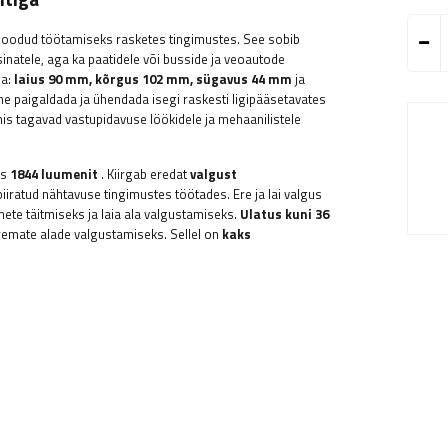
 loodud töötamiseks rasketes tingimustes. See sobib
inatele, aga ka paatidele või busside ja veoautode
ga:
laius 90 mm, kõrgus 102 mm, sügavus 44 mm
ja
ne paigaldada ja ühendada isegi raskesti ligipääsetavates
is tagavad vastupidavuse löökidele ja mehaanilistele
us
1844 luumenit
. Kiirgab eredat
valgust
iratud nähtavuse tingimustes töötades. Ere ja lai valgus
nete täitmiseks ja laia ala valgustamiseks.
Ulatus kuni 36
remate alade valgustamiseks. Sellel on
kaks