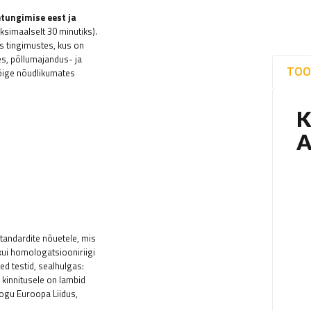
etungimise eest ja
simaalselt 30 minutiks).
 tingimustes, kus on
es, põllumajandus- ja
TOO
kõige nõudlikumates
tandardite nõuetele, mis
kui homologatsiooniriigi
ed testid, sealhulgas:
e kinnitusele on lambid
kogu Euroopa Liidus,