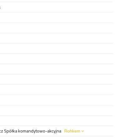
s
z Spółka komandytowo-akcyjna
Rohkem