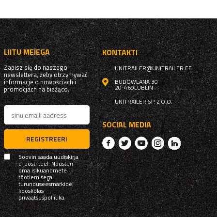
LIITU MEIEGA
KONTAKTI
Zapisz się do naszego
UNITRAILER@UNITRAILER.EE
newslettera, żeby otrzymywać
informacje o nowościach i
BUDOWLANA 30
20-469
LUBLIN
promocjach na bieżąco.
UNITRAILER SP. Z O.O.
SOCIAL MEDIA
REGISTREERI
Soovin saada uudiskirja
e-posti teel. Nõustun
oma isikuandmete
töötlemisega
turunduseesmärkidel
kooskõlas
privaatsuspoliitika