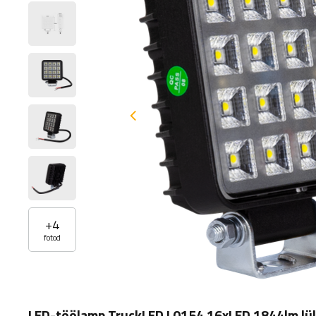
+
4
fotod
LED-töölamp TruckLED L0154 16xLED 1844lm lül