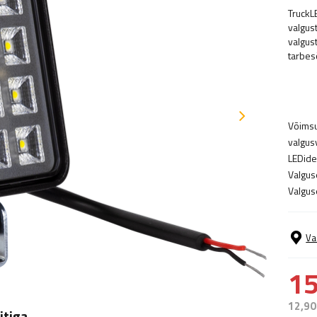
TruckL
valgus
valgus
tarbes
Võimsu
valgus
LEDide
Valgus
Valgus
Va
15
12,90
itiga