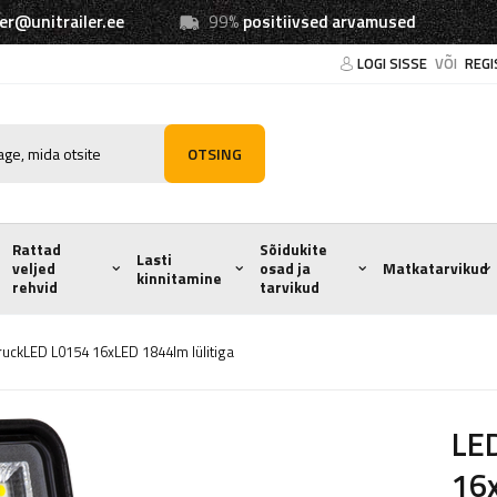
ler@unitrailer.ee
99%
positiivsed arvamused
LOGI SISSE
VÕI
REGI
OTSING
Rattad
Sõidukite
Lasti
veljed
osad ja
Matkatarvikud
kinnitamine
rehvid
tarvikud
uckLED L0154 16xLED 1844lm lülitiga
LE
16x