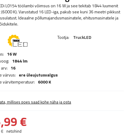
EDi L0154 töölambi võimsus on 16 W ja see tekitab 1844 luumenit
t (6000 K). Varustatud 16 LED-iga, pakub see kuni 36 meetri pikkust
tusulatust. Ideaalne põllumajandusmasinatele, ehitusmasinatele ja
õidukitele.
Tootja:
TruckLED
s:
16 W
voog:
1844 lm
 arv:
16
e värvus:
ere üleujutusvalgus
e värvitemperatuur:
6000 K
ata, millises poes saad kohe näha ja osta
,99 €
 €
netohind