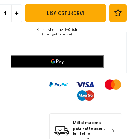
LISA OSTUKORVI
Kiire ostlemine
1-Click
(ilma registreerimata)
Millal ma oma
paki kätte saan,
kui tellin