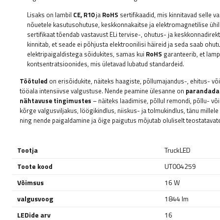
Lisaks on lambil
CE, R10
ja
RoHS
sertifikaadid, mis kinnitavad selle v
nõuetele kasutusohutuse, keskkonnakaitse ja elektromagnetilise üh
sertifikaat tõendab vastavust ELi tervise-, ohutus- ja keskkonnadirekt
kinnitab, et seade ei põhjusta elektroonilisi häireid ja seda saab ohut
elektripaigaldistega sõidukites, samas kui
RoHS
garanteerib, et lamp 
kontsentratsioonides, mis ületavad lubatud standardeid.
Töötuled
on erisõidukite, näiteks haagiste, põllumajandus-, ehitus- v
tööala intensiivse valgustuse. Nende peamine ülesanne on
parandada 
nähtavuse tingimustes
– näiteks laadimise, põllul remondi, põllu- võ
kõrge valgusviljakus, löögikindlus, niiskus- ja tolmukindlus, tänu millele
ning nende paigaldamine ja õige paigutus mõjutab oluliselt teostatavate
Tootja
TruckLED
Toote kood
UT004259
Võimsus
16 W
valgusvoog
1844 lm
LEDide arv
16