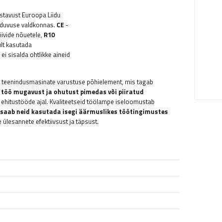
astavust Euroopa Liidu
ilduvuse valdkonnas.
CE
-
iivide nõuetele,
R10
ult kasutada
ei sisalda ohtlikke aineid
õi teenindusmasinate varustuse põhielement, mis tagab
töö mugavust ja ohutust pimedas või piiratud
i ehitustööde ajal. Kvaliteetseid töölampe iseloomustab
saab neid kasutada isegi äärmuslikes töötingimustes
 ülesannete efektiivsust ja täpsust.