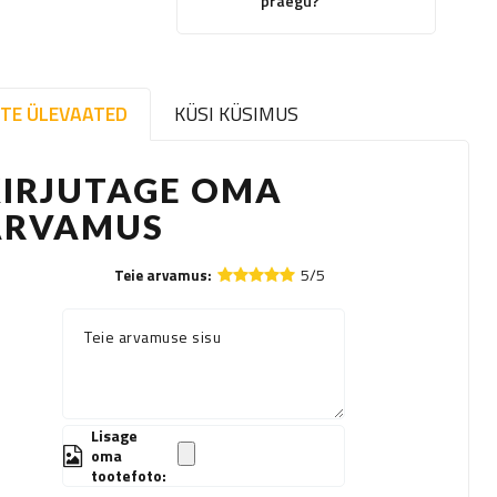
praegu?
TE ÜLEVAATED
KÜSI KÜSIMUS
KIRJUTAGE OMA
ARVAMUS
5/5
Teie arvamus:
Teie arvamuse sisu
Lisage
oma
tootefoto: