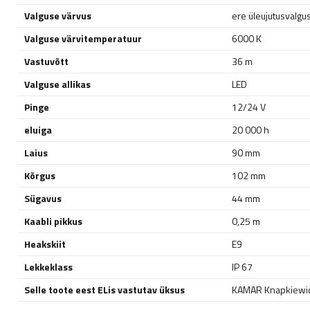
Valguse värvus
ere üleujutusvalgu
Valguse värvitemperatuur
6000 K
Vastuvõtt
36 m
Valguse allikas
LED
Pinge
12/24 V
eluiga
20 000 h
Laius
90 mm
Kõrgus
102 mm
Sügavus
44 mm
Kaabli pikkus
0,25 m
Heakskiit
E9
Lekkeklass
IP 67
Selle toote eest ELis vastutav üksus
KAMAR Knapkiewic