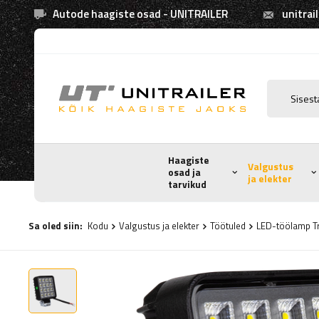
Autode haagiste osad - UNITRAILER
unitrai
Haagiste
Valgustus
osad ja
ja elekter
tarvikud
Sa oled siin:
Kodu
Valgustus ja elekter
Töötuled
LED-töölamp Tr