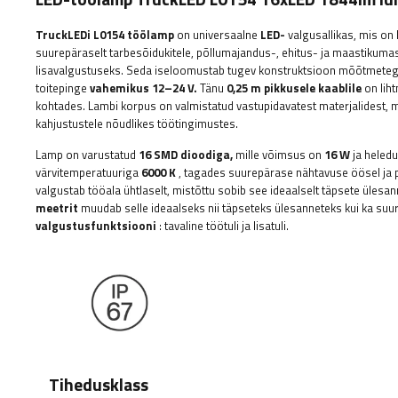
TruckLEDi
L0154 töölamp
on universaalne
LED-
valgusallikas, mis on
suurepäraselt tarbesõidukitele, põllumajandus-, ehitus- ja maastikumas
lisavalgustuseks. Seda iseloomustab tugev konstruktsioon mõõtmete
toitepinge
vahemikus 12–24 V.
Tänu
0,25 m pikkusele kaablile
on liht
kohtades. Lambi korpus on valmistatud vastupidavatest materjalidest, m
kahjustustele nõudlikes töötingimustes.
Lamp on varustatud
16 SMD dioodiga,
mille võimsus on
16 W
ja heled
värvitemperatuuriga
6000 K
, tagades suurepärase nähtavuse öösel ja pi
valgustab tööala ühtlaselt, mistõttu sobib see ideaalselt täpsete ülesan
meetrit
muudab selle ideaalseks nii täpseteks ülesanneteks kui ka suu
valgustusfunktsiooni
: tavaline töötuli ja lisatuli.
Tihedusklass