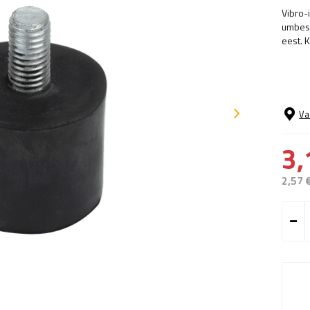
Vibro-
umbes 
eest. 
Va
3,
2,57 