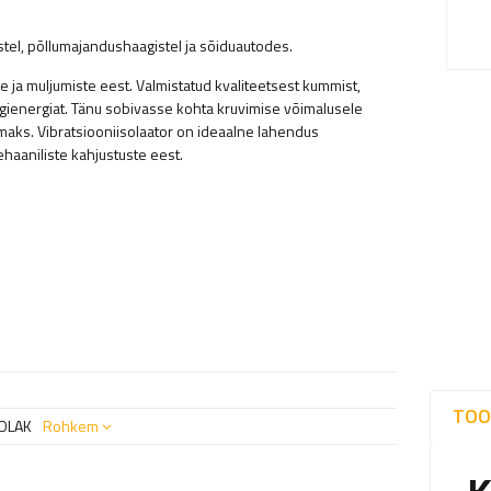
tel, põllumajandushaagistel ja sõiduautodes.
 ja muljumiste eest. Valmistatud kvaliteetsest kummist,
öögienergiat. Tänu sobivasse kohta kruvimise võimalusele
amaks. Vibratsiooniisolaator on ideaalne lahendus
haaniliste kahjustuste eest.
TOO
OLAK
Rohkem