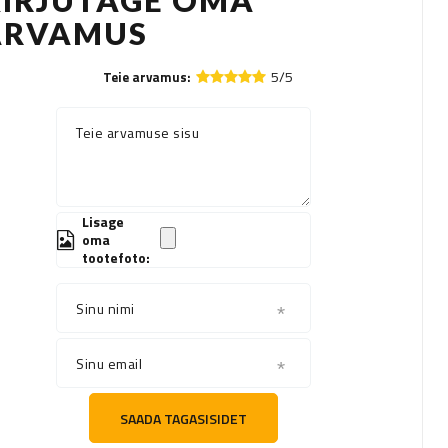
KIRJUTAGE OMA
ARVAMUS
5/5
Teie arvamus:
Teie arvamuse sisu
Lisage
oma
tootefoto:
Sinu nimi
Sinu email
SAADA TAGASISIDET