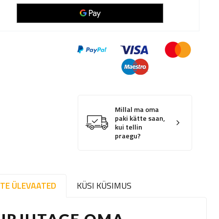
Millal ma oma
paki kätte saan,
kui tellin
praegu?
TE ÜLEVAATED
KÜSI KÜSIMUS