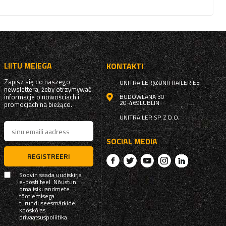
LIITU MEIEGA
KONTAKTI
Zapisz się do naszego
UNITRAILER@UNITRAILER.EE
newslettera, żeby otrzymywać
informacje o nowościach i
BUDOWLANA 30
20-469
LUBLIN
promocjach na bieżąco.
UNITRAILER SP. Z O.O.
SOCIAL MEDIA
REGISTREERI
Soovin saada uudiskirja
e-posti teel. Nõustun
oma isikuandmete
töötlemisega
turunduseesmärkidel
kooskõlas
privaatsuspoliitika