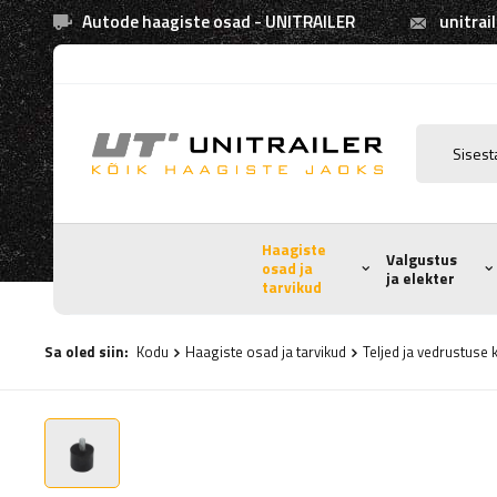
Autode haagiste osad - UNITRAILER
unitrai
Haagiste
Valgustus
osad ja
ja elekter
tarvikud
Sa oled siin:
Kodu
Haagiste osad ja tarvikud
Teljed ja vedrustus