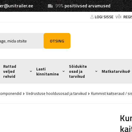
ler@unitrailer.ee
99%
positiivsed arvamused
LOGI SISSE
VÕI
REGI
OTSING
Rattad
Sõidukite
Lasti
veljed
osad ja
Matkatarvikud
kinnitamine
rehvid
tarvikud
e komponendid
Vedrustuse hooldusosad ja tarvikud
Kummist kaitseraud / si
Kum
kai