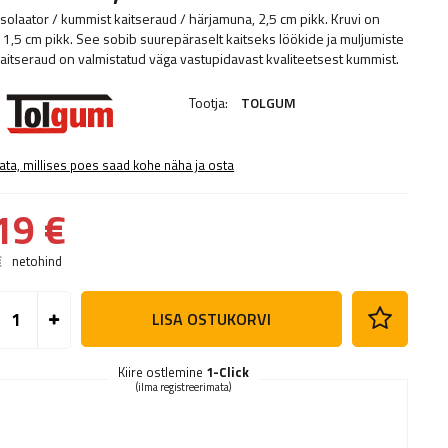
isolaator / kummist kaitseraud / härjamuna, 2,5 cm pikk. Kruvi on
1,5 cm pikk. See sobib suurepäraselt kaitseks löökide ja muljumiste
Kaitseraud on valmistatud väga vastupidavast kvaliteetsest kummist.
Tootja:
TOLGUM
ata, millises poes saad kohe näha ja osta
19 €
€
netohind
LISA OSTUKORVI
Kiire ostlemine
1-Click
(ilma registreerimata)