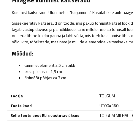
Haagise kummist kaitseraud
Kummist kaitseraud. Üldnimetus "härjamuna". Kasutatakse autohaagis
Sissekeeratav kaitseraud on toode, mis pakub tõhusat kaitset löökide
tagab vastupidavuse ja paindlikkuse, tänu millele neelab tõhusalt l
on seda lihtne kokku panna ja lahti võtta, mis teeb kasutamise lihts
sõidukite, tööriistade, masinate ja muude elementide kaitsmiseks me
Mõõdud:
kummist element 2,5 cm pikk
kruvi pikkus ca 1,5 cm
läbimõõt põhjas ca 3 cm
Tootja
TOLGUM
Toote kood
UT004360
Selle toote eest ELis vastutav üksus
TOLGUM MICHAŁ T