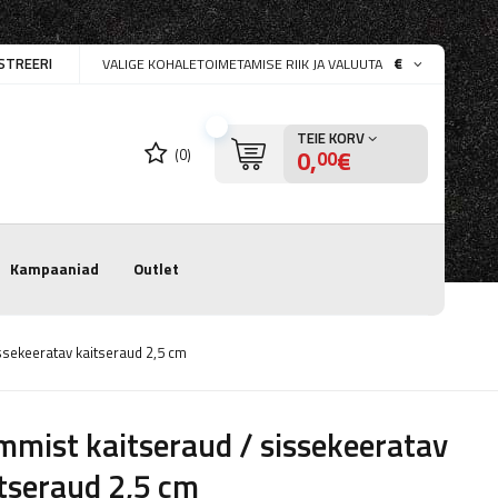
STREERI
€
VALIGE KOHALETOIMETAMISE RIIK JA VALUUTA
TEIE KORV
0,
€
(0)
00
Kampaaniad
Outlet
ssekeeratav kaitseraud 2,5 cm
mist kaitseraud / sissekeeratav
tseraud 2,5 cm