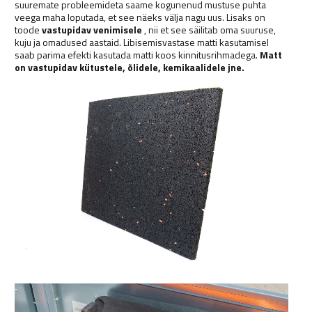
suuremate probleemideta saame kogunenud mustuse puhta
veega maha loputada, et see näeks välja nagu uus. Lisaks on
toode
vastupidav venimisele
, nii et see säilitab oma suuruse,
kuju ja omadused aastaid. Libisemisvastase matti kasutamisel
saab parima efekti kasutada matti koos kinnitusrihmadega.
Matt
on vastupidav kütustele, õlidele, kemikaalidele jne.