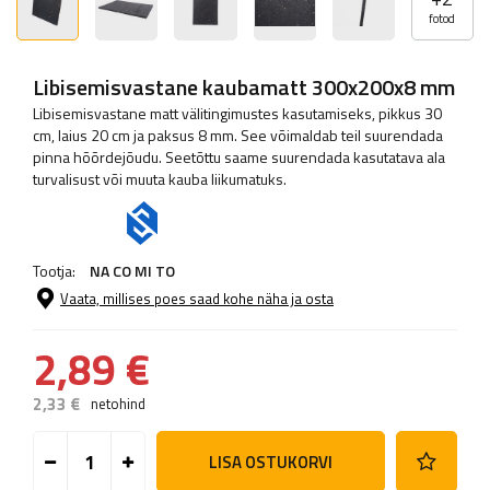
fotod
Libisemisvastane kaubamatt 300x200x8 mm
Libisemisvastane matt välitingimustes kasutamiseks, pikkus 30
cm, laius 20 cm ja paksus 8 mm. See võimaldab teil suurendada
pinna hõõrdejõudu. Seetõttu saame suurendada kasutatava ala
turvalisust või muuta kauba liikumatuks.
Tootja:
NA CO MI TO
Vaata, millises poes saad kohe näha ja osta
2,89 €
2,33 €
netohind
LISA OSTUKORVI