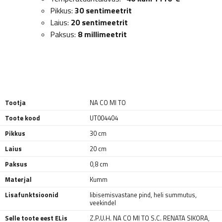
Pikkus:
30 sentimeetrit
Laius:
20 sentimeetrit
Paksus:
8 millimeetrit
Tootja
NA CO MI TO
Toote kood
UT004404
Pikkus
30 cm
Laius
20 cm
Paksus
0,8 cm
Materjal
Kumm
Lisafunktsioonid
libisemisvastane pind
,
heli summutus
,
veekindel
Selle toote eest ELis
Z.P.U.H. NA CO MI TO S.C. RENATA SIKORA,