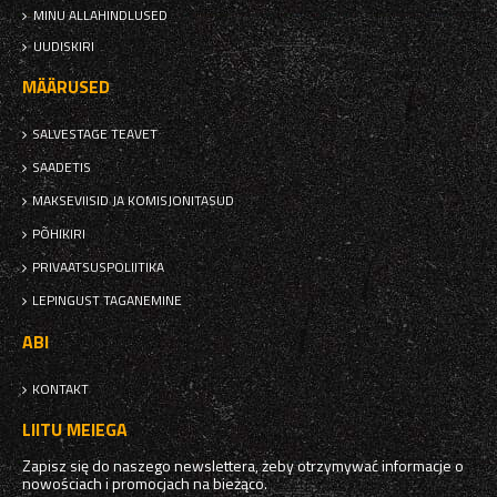
MINU ALLAHINDLUSED
UUDISKIRI
MÄÄRUSED
SALVESTAGE TEAVET
SAADETIS
MAKSEVIISID JA KOMISJONITASUD
PÕHIKIRI
PRIVAATSUSPOLIITIKA
LEPINGUST TAGANEMINE
ABI
KONTAKT
LIITU MEIEGA
Zapisz się do naszego newslettera, żeby otrzymywać informacje o
nowościach i promocjach na bieżąco.