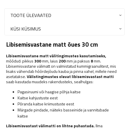
TOOTE ÜLEVAATED
KÜSI KÜSIMUS
Libisemisvastane matt õues 30 cm
Libisemisvastane matt välitingimustes kasutamiseks,
mõõdud: pikkus
300
mm, laius
200
mm ja paksus
8
mm.
Libisemisvastane välimatt on valmistatud kummigraanulitest, mis
lisaks vähendab hõõrdejõudu kauba ja pinna vahel, millele need
asetatakse.
Välistingimustes olevat libisemisvastast matti
saab kasutada muudeks rakendusteks, sealhulgas:
Pagasiruumi või haagise põhja kaitse
Kaitse kahjustuste eest
Põranda kaitse kriimustuste eest
Märgade pindade, näiteks basseinide ja vannitubade
kaitse
Libisemisvastast välimatti on lihtne puhastada.
Ilma