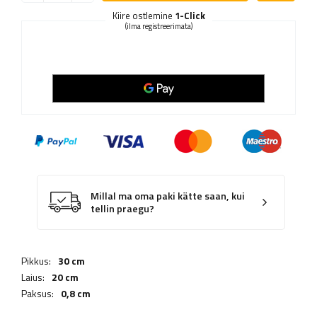
Kiire ostlemine
1-Click
(ilma registreerimata)
Millal ma oma paki kätte saan, kui
tellin praegu?
Pikkus:
30 cm
Laius:
20 cm
Paksus:
0,8 cm