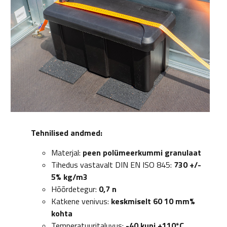
Tehnilised andmed:
Materjal:
peen polümeerkummi granulaat
Tihedus vastavalt DIN EN ISO 845:
730 +/-
5% kg/m3
Hõõrdetegur:
0,7 n
Katkene venivus:
keskmiselt 60 10 mm%
kohta
Temperatuuritaluvus:
-40 kuni +110*C