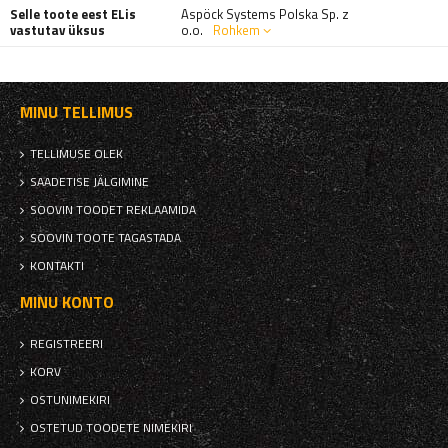
Selle toote eest ELis
Aspöck Systems Polska Sp. z
vastutav üksus
o.o.
Rohkem
MINU TELLIMUS
TELLIMUSE OLEK
SAADETISE JÄLGIMINE
SOOVIN TOODET REKLAAMIDA
SOOVIN TOOTE TAGASTADA
KONTAKTI
MINU KONTO
REGISTREERI
KORV
OSTUNIMEKIRI
OSTETUD TOODETE NIMEKIRI