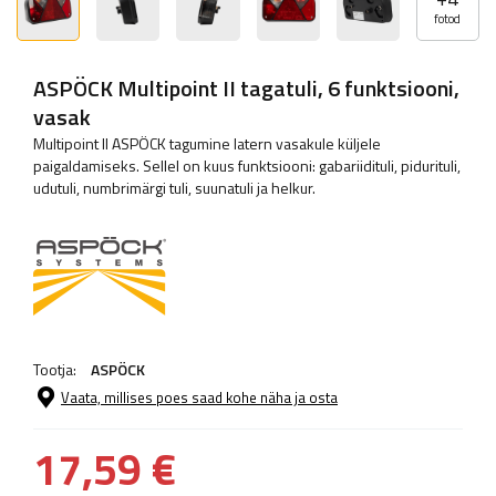
fotod
ASPÖCK Multipoint II tagatuli, 6 funktsiooni,
vasak
Multipoint II ASPÖCK tagumine latern vasakule küljele
paigaldamiseks. Sellel on kuus funktsiooni: gabariidituli, pidurituli,
udutuli, numbrimärgi tuli, suunatuli ja helkur.
Tootja:
ASPÖCK
Vaata, millises poes saad kohe näha ja osta
17,59 €