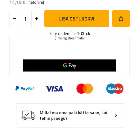
14,19 €
netohind
LISA OSTUKORVI
Kiire ostlemine
1-Click
(ilma registreerimata)
Millal ma oma paki kätte saan, kui
tellin praegu?