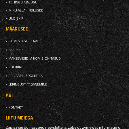
TEHINGU AJALUGU
MINU ALLAHINDLUSED
UUDISKIRI
MÄÄRUSED
SALVESTAGE TEAVET
SAADETIS
MAKSEVIISID JA KOMISJONITASUD
PÕHIKIRI
PRIVAATSUSPOLIITIKA
LEPINGUST TAGANEMINE
ABI
KONTAKT
LIITU MEIEGA
Zapisz się do naszego newslettera, żeby otrzymywać informacje o