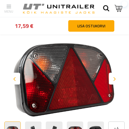
tagasi
Kodu
Valgustus ja elekter
Tagatuled
ASPÖCK Multipoint 
17,59 €
LISA OSTUKORVI
+
4