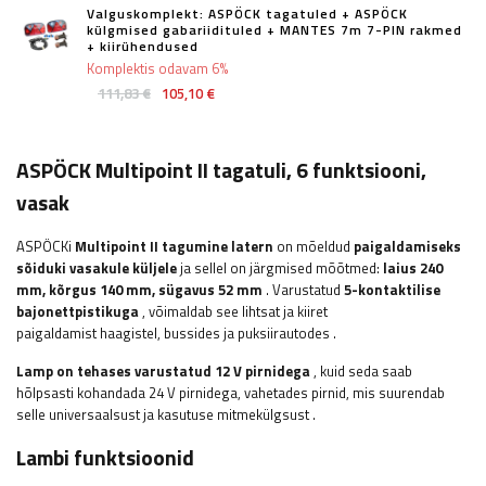
Valguskomplekt: ASPÖCK tagatuled + ASPÖCK
külgmised gabariidituled + MANTES 7m 7-PIN rakmed
+ kiirühendused
Komplektis odavam 6%
111,83 €
105,10 €
ASPÖCK Multipoint II tagatuli, 6 funktsiooni,
vasak
ASPÖCKi
Multipoint II tagumine latern
on mõeldud
paigaldamiseks
sõiduki vasakule küljele
ja sellel on järgmised mõõtmed:
laius
240
mm, kõrgus 140 mm, sügavus 52 mm
. Varustatud
5-kontaktilise
bajonettpistikuga
, võimaldab see lihtsat ja kiiret
paigaldamist
haagistel, bussides ja puksiirautodes
.
Lamp on tehases varustatud 12 V pirnidega
, kuid seda saab
hõlpsasti kohandada 24 V pirnidega, vahetades pirnid, mis suurendab
selle universaalsust ja kasutuse mitmekülgsust
.
Lambi funktsioonid