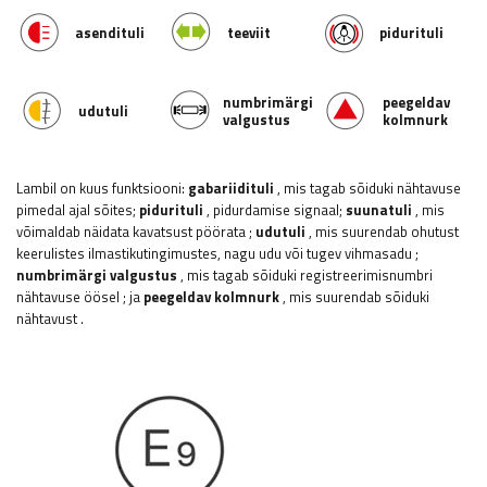
asendituli
teeviit
pidurituli
numbrimärgi
peegeldav
udutuli
valgustus
kolmnurk
Lambil on kuus funktsiooni:
gabariidituli
, mis tagab sõiduki nähtavuse
pimedal ajal sõites;
pidurituli
, pidurdamise signaal;
suunatuli
, mis
võimaldab näidata kavatsust pöörata
;
udutuli
, mis suurendab ohutust
keerulistes ilmastikutingimustes, nagu udu või tugev vihmasadu
;
numbrimärgi valgustus
, mis tagab sõiduki registreerimisnumbri
nähtavuse öösel
;
ja
peegeldav kolmnurk
, mis suurendab sõiduki
nähtavust
.