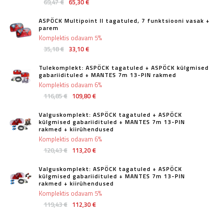
69,47 €
65,30 €
ASPÖCK Multipoint II tagatuled, 7 funktsiooni vasak +
parem
Komplektis odavam 5%
35,18 €
33,10 €
Tulekomplekt: ASPÖCK tagatuled + ASPÖCK külgmised
gabariidituled + MANTES 7m 13-PIN rakmed
Komplektis odavam 6%
116,85 €
109,80 €
Valguskomplekt: ASPÖCK tagatuled + ASPÖCK
külgmised gabariidituled + MANTES 7m 13-PIN
rakmed + kiirühendused
Komplektis odavam 6%
120,43 €
113,20 €
Valguskomplekt: ASPÖCK tagatuled + ASPÖCK
külgmised gabariidituled + MANTES 7m 13-PIN
rakmed + kiirühendused
Komplektis odavam 5%
119,43 €
112,30 €