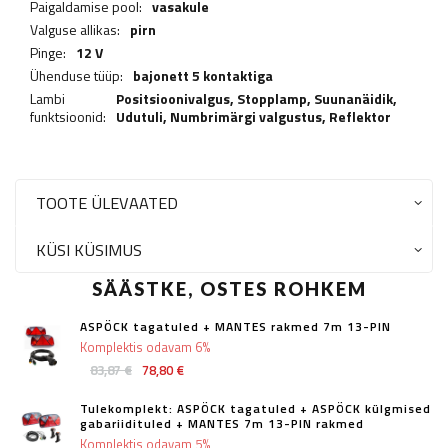
Paigaldamise pool:
vasakule
Valguse allikas:
pirn
Pinge:
12 V
Ühenduse tüüp:
bajonett 5 kontaktiga
Lambi
Positsioonivalgus,
Stopplamp
,
Suunanäidik
,
funktsioonid:
Udutuli
,
Numbrimärgi valgustus
,
Reflektor
TOOTE ÜLEVAATED
KÜSI KÜSIMUS
SÄÄSTKE, OSTES ROHKEM
ASPÖCK tagatuled + MANTES rakmed 7m 13-PIN
Komplektis odavam 6%
83,87 €
78,80 €
Tulekomplekt: ASPÖCK tagatuled + ASPÖCK külgmised
gabariidituled + MANTES 7m 13-PIN rakmed
Komplektis odavam 5%