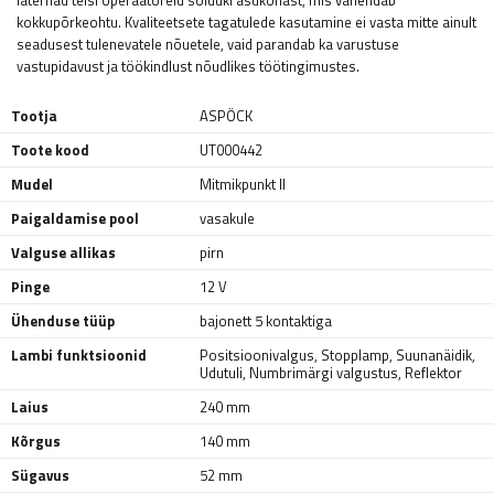
laternad teisi operaatoreid sõiduki asukohast, mis vähendab
kokkupõrkeohtu. Kvaliteetsete tagatulede kasutamine ei vasta mitte ainult
seadusest tulenevatele nõuetele, vaid parandab ka varustuse
vastupidavust ja töökindlust nõudlikes töötingimustes.
Tootja
ASPÖCK
Toote kood
UT000442
Mudel
Mitmikpunkt II
Paigaldamise pool
vasakule
Valguse allikas
pirn
Pinge
12 V
Ühenduse tüüp
bajonett 5 kontaktiga
Lambi funktsioonid
Positsioonivalgus
,
Stopplamp
,
Suunanäidik
,
Udutuli
,
Numbrimärgi valgustus
,
Reflektor
Laius
240 mm
Kõrgus
140 mm
Sügavus
52 mm