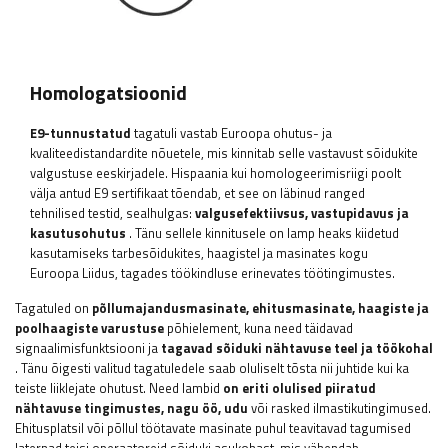
Homologatsioonid
E9-tunnustatud
tagatuli vastab Euroopa ohutus- ja
kvaliteedistandardite nõuetele, mis kinnitab selle vastavust sõidukite
valgustuse eeskirjadele. Hispaania kui homologeerimisriigi poolt
välja antud E9 sertifikaat tõendab, et see on läbinud ranged
tehnilised testid, sealhulgas:
valgusefektiivsus, vastupidavus ja
kasutusohutus
. Tänu sellele kinnitusele on lamp heaks kiidetud
kasutamiseks tarbesõidukites, haagistel ja masinates kogu
Euroopa Liidus, tagades töökindluse erinevates töötingimustes.
Tagatuled on
põllumajandusmasinate, ehitusmasinate, haagiste ja
poolhaagiste varustuse
põhielement, kuna need täidavad
signaalimisfunktsiooni ja
tagavad sõiduki nähtavuse teel ja töökohal
. Tänu õigesti valitud tagatuledele saab oluliselt tõsta nii juhtide kui ka
teiste liiklejate ohutust. Need lambid
on eriti olulised piiratud
nähtavuse tingimustes, nagu öö, udu
või rasked ilmastikutingimused.
Ehitusplatsil või põllul töötavate masinate puhul teavitavad tagumised