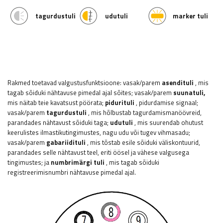
tagurdustuli
udutuli
marker tuli
Rakmed toetavad valgustusfunktsioone: vasak/parem
asendituli
, mis
tagab sõiduki nähtavuse pimedal ajal sõites; vasak/parem
suunatuli,
mis näitab teie kavatsust pöörata;
pidurituli
, pidurdamise signaal;
vasak/parem
tagurdustuli
, mis hõlbustab tagurdamismanöövreid,
parandades nähtavust sõiduki taga;
udutuli
, mis suurendab ohutust
keerulistes ilmastikutingimustes, nagu udu või tugev vihmasadu;
vasak/parem
gabariidituli
, mis tõstab esile sõiduki väliskontuurid,
parandades selle nähtavust teel, eriti öösel ja vähese valgusega
tingimustes; ja
numbrimärgi tuli
, mis tagab sõiduki
registreerimisnumbri nähtavuse pimedal ajal.