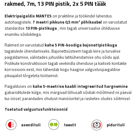
rakmed, 7m, 13 PIN pistik, 2x 5 PIN tääk
Elektripaigaldis MANTES
on praktiline ja töökindel lahendus
autohaagistele.
7 meetri pikkune 0,5 mm² põhikaabel
on varustatud
standardse
13 PIN-pistikuga
, mis tagab universaalse ühilduvuse
enamiku sõidukitega.
Rakmed on varustatud
kahe 5 PIN-koodiga bajonettpistikuga
tagatulede ühendamiseks. Bajonettsüsteem tagab kiire ja turvalise
paigaldamise, välistades juhusliku lahtiühendamise ohu sõidu ajal.
Pistikute konstruktsioon tagab veekindla ühenduse ja kaitseb kontakte
korrosiooni eest, mis tähendab kogu haagise valgustuspaigaldise
pikaajalist tõrgeteta töötamist.
Paigalduses on
kahe 5-meetrise kaabli integreeritud hargnemine
gabariiditulede külge, mis märgivad tõhusalt sõiduki mõõtmeid nii päeval
kui öösel, parandades ohutust manöövritel ja rasketes oludes sõitmisel.
Toetatud valgustusfunktsioonid
asendituli
teeviit
pidurituli