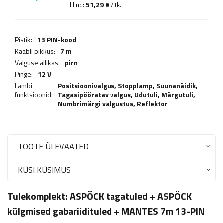
51,29 €
Hind:
/ tk.
Pistik:
13 PIN-kood
Kaabli pikkus:
7 m
Valguse allikas:
pirn
Pinge:
12 V
Lambi
Positsioonivalgus,
Stopplamp
,
Suunanäidik
,
funktsioonid:
Tagasipööratav valgus
,
Udutuli
,
Märgutuli
,
Numbrimärgi valgustus
,
Reflektor
TOOTE ÜLEVAATED
KÜSI KÜSIMUS
Tulekomplekt: ASPÖCK tagatuled + ASPÖCK
külgmised gabariidituled + MANTES 7m 13-PIN