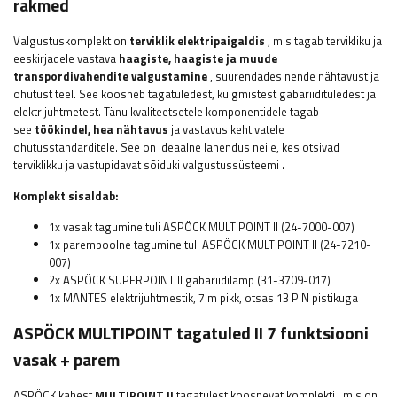
rakmed
Valgustuskomplekt on
terviklik elektripaigaldis
, mis tagab tervikliku ja
eeskirjadele vastava
haagiste, haagiste ja muude
transpordivahendite valgustamine
, suurendades nende nähtavust ja
ohutust teel. See koosneb tagatuledest, külgmistest gabariidituledest ja
elektrijuhtmetest. Tänu kvaliteetsetele komponentidele tagab
see
töökindel, hea nähtavus
ja vastavus kehtivatele
ohutusstandarditele. See on ideaalne lahendus neile, kes otsivad
terviklikku ja vastupidavat sõiduki valgustussüsteemi
.
Komplekt sisaldab:
1x vasak tagumine tuli ASPÖCK MULTIPOINT II (24-7000-007)
1x parempoolne tagumine tuli ASPÖCK MULTIPOINT II (24-7210-
007)
2x
ASPÖCK SUPERPOINT II gabariidilamp (31-3709-017)
1x MANTES elektrijuhtmestik, 7 m pikk, otsas 13 PIN pistikuga
ASPÖCK
MULTIPOINT
tagatuled
II 7 funktsiooni
vasak + parem
ASPÖCK
kahest
MULTIPOINT II
tagatulest koosnevat komplekti
, mis on