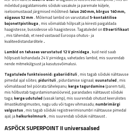
mõeldud paigaldamiseks sõiduki vasakule ja paremale küljele,
iseloomustavad järgmised mõõtmed:
laius
240 mm, kõrgus 140 mm,
sügavus 52 mm
. Mõlemad lambid on varustatud
5-kontaktilise
bajonettpistikuga
, mis võimaldab hõlpsalt ja kiiresti paigaldada
haagistesse, bussidesse või haagistesse.
Tagatuledel on
E9 sertifikaat
, mis tähendab,
et need vastavad Euroopa ohutus- ja
kvaliteedistandarditele
.
Lambid on tehases varustatud 12 V pirnidega
, kuid neid saab
hõlpsasti kohandada 24 V pirnidega, vahetades lambid, mis suurendab
nende mitmekülgsust ja kasutusvõimalusi.
Tagatulede funktsioonid:
gabariidituli
, mis tagab sõiduki nähtavuse
pimedal ajal sõites;
pidurituli
, pidurdamise signaal;
suunatuled
, mis
võimaldavad teil pöörata tähelepanu;
kerge
tagurdamine
(parem tuli),
mis hõlbustab tagurdamismanöövreid, parandades nähtavust sõiduki
taga;
kerge
udutuled
(vasak lamp), mis suurendab ohutust keerulistes
ilmastikutingimustes, nagu udu või tugev vihmasadu;
numbrimärgi
valgustus
, mis tagab sõiduki registreerimisnumbri nähtavuse pimedal
ajal; ja
helkurkolmnurk
, mis suurendab sõiduki nähtavust
.
ASPÖCK SUPERPOINT II universaalsed