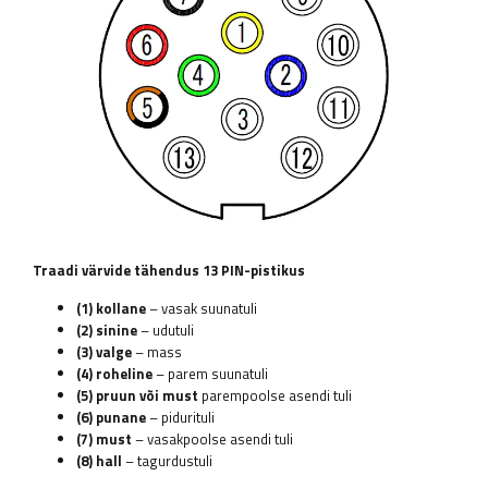
Traadi värvide tähendus 13 PIN-pistikus
(1) kollane
– vasak suunatuli
(2) sinine
– udutuli
(3) valge
– mass
(4) roheline
– parem suunatuli
(5) pruun või must
parempoolse asendi tuli
(6) punane
– pidurituli
(7) must
– vasakpoolse asendi tuli
(8) hall
– tagurdustuli