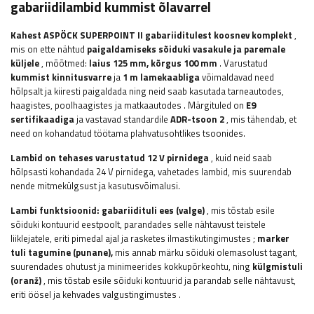
gabariidilambid kummist õlavarrel
Kahest ASPÖCK SUPERPOINT II gabariiditulest koosnev komplekt
,
mis on ette nähtud
paigaldamiseks sõiduki vasakule ja paremale
küljele
, mõõtmed:
laius 125
mm, kõrgus 100 mm
.
Varustatud
kummist kinnitusvarre
ja
1 m lamekaabliga
võimaldavad need
hõlpsalt ja kiiresti paigaldada ning neid saab kasutada
tarneautodes,
haagistes, poolhaagistes ja matkaautodes
.
Märgituled on
E9
sertifikaadiga
ja vastavad standardile
ADR-tsoon 2
, mis tähendab, et
need on kohandatud töötama plahvatusohtlikes tsoonides.
Lambid on tehases varustatud 12 V pirnidega
, kuid neid saab
hõlpsasti kohandada 24 V pirnidega, vahetades lambid, mis suurendab
nende mitmekülgsust ja kasutusvõimalusi.
Lambi funktsioonid:
gabariidituli
ees (valge)
,
mis tõstab esile
sõiduki kontuurid eestpoolt, parandades selle nähtavust teistele
liiklejatele, eriti pimedal ajal ja rasketes ilmastikutingimustes
;
marker
tuli
tagumine (punane),
mis annab märku sõiduki olemasolust tagant,
suurendades ohutust ja minimeerides kokkupõrkeohtu, ning
külgmistuli
(oranž)
, mis tõstab esile sõiduki kontuurid ja parandab selle nähtavust,
eriti öösel ja kehvades valgustingimustes
.