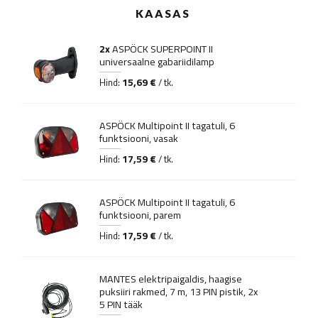
KAASAS
2x
ASPÖCK SUPERPOINT II
universaalne gabariidilamp
15,69 €
Hind:
/ tk.
ASPÖCK Multipoint II tagatuli, 6
funktsiooni, vasak
17,59 €
Hind:
/ tk.
ASPÖCK Multipoint II tagatuli, 6
funktsiooni, parem
17,59 €
Hind:
/ tk.
MANTES elektripaigaldis, haagise
puksiiri rakmed, 7 m, 13 PIN pistik, 2x
5 PIN tääk