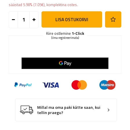
säästad
5.98%
(
7.05
€
), komplektina ostes.
LISA OSTUKORVI
Kiire ostlemine
1-Click
(ilma registreerimata)
Millal ma oma paki kätte saan, kui
tellin praegu?