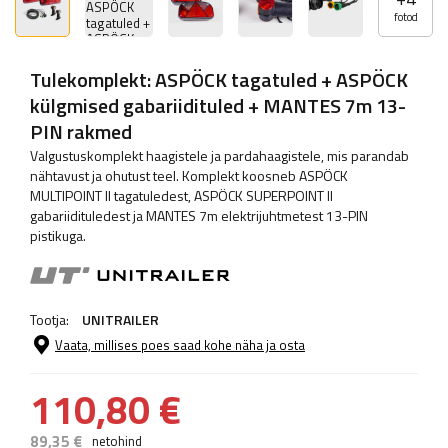
fotod
Tulekomplekt: ASPÖCK tagatuled + ASPÖCK
külgmised gabariidituled + MANTES 7m 13-
PIN rakmed
Valgustuskomplekt haagistele ja pardahaagistele, mis parandab
nähtavust ja ohutust teel. Komplekt koosneb ASPÖCK
MULTIPOINT II tagatuledest, ASPÖCK SUPERPOINT II
gabariidituledest ja MANTES 7m elektrijuhtmetest 13-PIN
pistikuga.
Tootja:
UNITRAILER
Vaata, millises poes saad kohe näha ja osta
110,80 €
89,35 €
netohind