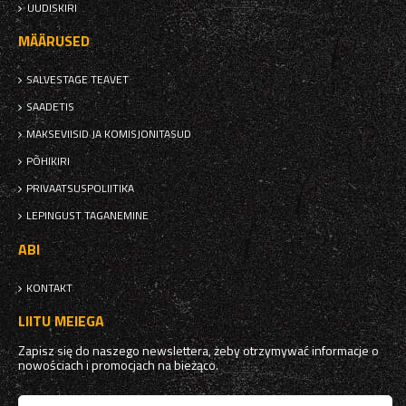
UUDISKIRI
MÄÄRUSED
SALVESTAGE TEAVET
SAADETIS
MAKSEVIISID JA KOMISJONITASUD
PÕHIKIRI
PRIVAATSUSPOLIITIKA
LEPINGUST TAGANEMINE
ABI
KONTAKT
LIITU MEIEGA
Zapisz się do naszego newslettera, żeby otrzymywać informacje o
nowościach i promocjach na bieżąco.