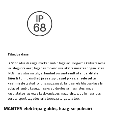
Tihedusklass
IP68
tihedusklassiga
markerlambid
tagavad kõrgeima kaitsetaseme
välistegurite eest, tagades töökindluse ekstreemsetes tingimustes.
IP68 märgistus näitab, et
lambid on vastavalt standarditele
täiesti tolmukindlad ja vastupidavad pikaajalisele vette
kastmisele
teatud rõhul ja sügavusel. Tänu sellele tihedusklassile
sobivad lambid kasutamiseks sõidukites ja masinates, mida
kasutatakse rasketes keskkondades, nagu ehitus, põllumajandus
või transport, tagades pika tööea ja tõrgeteta töö.
MANTES elektripaigaldis, haagise puksiiri