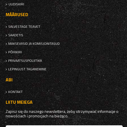
UUDISKIRI
MÄÄRUSED
SALVESTAGE TEAVET
SAADETIS
MAKSEVIISID JA KOMISJONITASUD
PÕHIKIRI
PRIVAATSUSPOLIITIKA
LEPINGUST TAGANEMINE
ABI
KONTAKT
LIITU MEIEGA
Zapisz się do naszego newslettera, żeby otrzymywać informacje o
nowościach i promocjach na bieżąco.