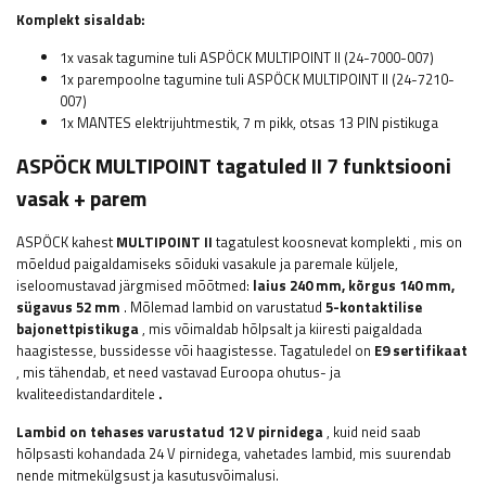
Komplekt sisaldab:
1x vasak tagumine tuli ASPÖCK MULTIPOINT II (24-7000-007)
1x parempoolne tagumine tuli ASPÖCK MULTIPOINT II (24-7210-
007)
1x MANTES elektrijuhtmestik, 7 m pikk, otsas 13 PIN pistikuga
ASPÖCK
MULTIPOINT
tagatuled
II 7 funktsiooni
vasak + parem
ASPÖCK
kahest
MULTIPOINT II
tagatulest koosnevat komplekti
, mis on
mõeldud paigaldamiseks sõiduki vasakule ja paremale küljele,
iseloomustavad järgmised mõõtmed:
laius
240 mm, kõrgus 140 mm,
sügavus 52 mm
. Mõlemad lambid on varustatud
5-kontaktilise
bajonettpistikuga
, mis võimaldab hõlpsalt ja kiiresti paigaldada
haagistesse, bussidesse või haagistesse.
Tagatuledel on
E9 sertifikaat
, mis tähendab,
et need vastavad Euroopa ohutus- ja
kvaliteedistandarditele
.
Lambid on tehases varustatud 12 V pirnidega
, kuid neid saab
hõlpsasti kohandada 24 V pirnidega, vahetades lambid, mis suurendab
nende mitmekülgsust ja kasutusvõimalusi.