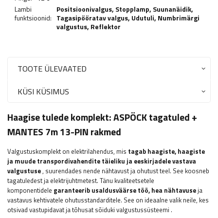
Lambi
Positsioonivalgus,
Stopplamp
,
Suunanäidik
,
funktsioonid:
Tagasipööratav valgus
,
Udutuli
,
Numbrimärgi
valgustus
,
Reflektor
TOOTE ÜLEVAATED
KÜSI KÜSIMUS
Haagise tulede komplekt:
ASPÖCK
tagatuled +
MANTES 7m 13-PIN rakmed
Valgustuskomplekt on elektrilahendus, mis
tagab haagiste, haagiste
ja muude transpordivahendite täieliku ja eeskirjadele vastava
valgustuse
, suurendades nende nähtavust ja ohutust teel. See koosneb
tagatuledest ja elektrijuhtmetest. Tänu kvaliteetsetele
komponentidele
garanteerib usaldusväärse töö, hea nähtavuse
ja
vastavus kehtivatele ohutusstandarditele. See on ideaalne valik neile, kes
otsivad vastupidavat ja tõhusat sõiduki valgustussüsteemi
.