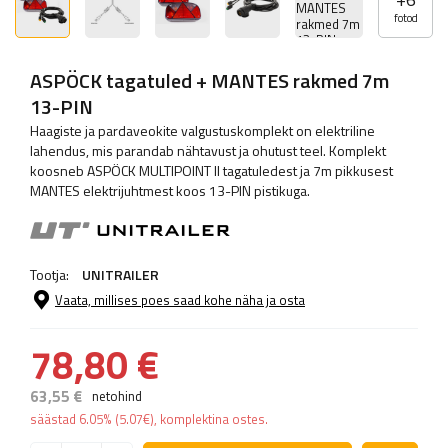
fotod
ASPÖCK tagatuled + MANTES rakmed 7m
13-PIN
Haagiste ja pardaveokite valgustuskomplekt on elektriline
lahendus, mis parandab nähtavust ja ohutust teel. Komplekt
koosneb ASPÖCK MULTIPOINT II tagatuledest ja 7m pikkusest
MANTES elektrijuhtmest koos 13-PIN pistikuga.
Tootja:
UNITRAILER
Vaata, millises poes saad kohe näha ja osta
78,80 €
63,55 €
netohind
säästad
6.05%
(
5.07
€
), komplektina ostes.