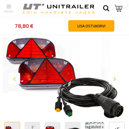
tagasi
Kodu
Valgustus ja elekter
Valgustuskomplekt (juhtmekim
78,80 €
LISA OSTUKORVI
+
6