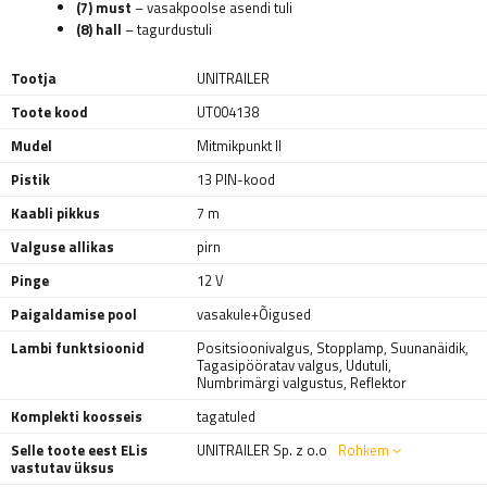
(7) must
– vasakpoolse asendi tuli
(8) hall
– tagurdustuli
Tootja
UNITRAILER
Toote kood
UT004138
Mudel
Mitmikpunkt II
Pistik
13 PIN-kood
Kaabli pikkus
7 m
Valguse allikas
pirn
Pinge
12 V
Paigaldamise pool
vasakule+Õigused
Lambi funktsioonid
Positsioonivalgus
,
Stopplamp
,
Suunanäidik
,
Tagasipööratav valgus
,
Udutuli
,
Numbrimärgi valgustus
,
Reflektor
Komplekti koosseis
tagatuled
Selle toote eest ELis
UNITRAILER Sp. z o.o
Rohkem
vastutav üksus