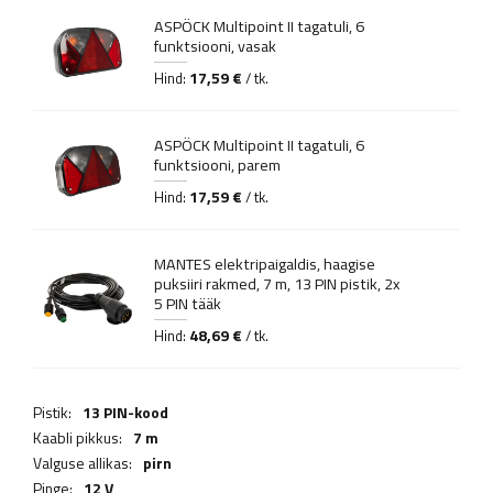
ASPÖCK Multipoint II tagatuli, 6
funktsiooni, vasak
17,59 €
Hind:
/ tk.
ASPÖCK Multipoint II tagatuli, 6
funktsiooni, parem
17,59 €
Hind:
/ tk.
MANTES elektripaigaldis, haagise
puksiiri rakmed, 7 m, 13 PIN pistik, 2x
5 PIN tääk
48,69 €
Hind:
/ tk.
Pistik:
13 PIN-kood
Kaabli pikkus:
7 m
Valguse allikas:
pirn
Pinge:
12 V