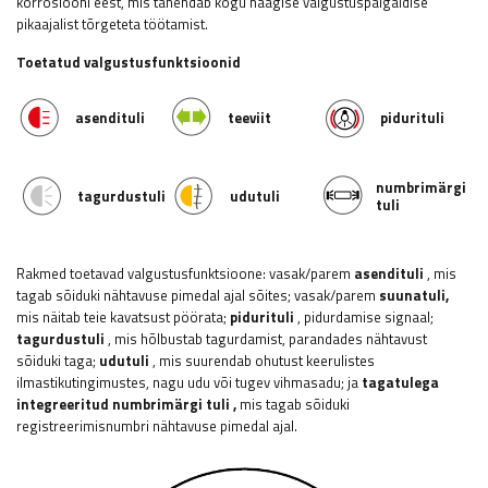
korrosiooni eest, mis tähendab kogu haagise valgustuspaigaldise
pikaajalist tõrgeteta töötamist.
Toetatud valgustusfunktsioonid
asendituli
teeviit
pidurituli
numbrimärgi
tagurdustuli
udutuli
tuli
Rakmed toetavad valgustusfunktsioone: vasak/parem
asendituli
, mis
tagab sõiduki nähtavuse pimedal ajal sõites; vasak/parem
suunatuli,
mis näitab teie kavatsust pöörata;
pidurituli
, pidurdamise signaal;
tagurdustuli
, mis hõlbustab tagurdamist, parandades nähtavust
sõiduki taga;
udutuli
, mis suurendab ohutust keerulistes
ilmastikutingimustes, nagu udu või tugev vihmasadu;
ja
tagatulega
integreeritud numbrimärgi tuli
,
mis tagab sõiduki
registreerimisnumbri nähtavuse pimedal ajal.