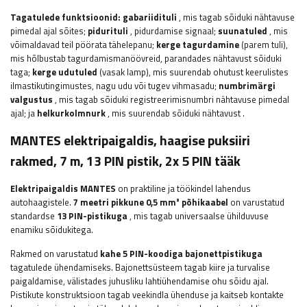
Tagatulede funktsioonid:
gabariidituli
, mis tagab sõiduki nähtavuse
pimedal ajal sõites;
pidurituli
, pidurdamise signaal;
suunatuled
, mis
võimaldavad teil pöörata tähelepanu;
kerge
tagurdamine
(parem tuli),
mis hõlbustab tagurdamismanöövreid, parandades nähtavust sõiduki
taga;
kerge
udutuled
(vasak lamp), mis suurendab ohutust keerulistes
ilmastikutingimustes, nagu udu või tugev vihmasadu;
numbrimärgi
valgustus
, mis tagab sõiduki registreerimisnumbri nähtavuse pimedal
ajal; ja
helkurkolmnurk
, mis suurendab sõiduki nähtavust
.
MANTES elektripaigaldis, haagise puksiiri
rakmed, 7 m, 13 PIN pistik, 2x 5 PIN tääk
Elektripaigaldis MANTES
on praktiline ja töökindel lahendus
autohaagistele.
7 meetri pikkune 0,5 mm² põhikaabel
on varustatud
standardse
13 PIN-pistikuga
, mis tagab universaalse ühilduvuse
enamiku sõidukitega.
Rakmed on varustatud
kahe 5 PIN-koodiga bajonettpistikuga
tagatulede ühendamiseks. Bajonettsüsteem tagab kiire ja turvalise
paigaldamise, välistades juhusliku lahtiühendamise ohu sõidu ajal.
Pistikute konstruktsioon tagab veekindla ühenduse ja kaitseb kontakte