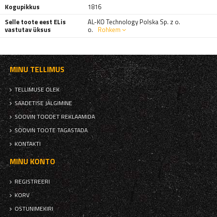
Kogupikkus
1816
Selle toote eest ELis
AL-KO Technology Polska Sp. z o.
vastutav üksus
o.
Rohkem
MINU TELLIMUS
TELLIMUSE OLEK
SAADETISE JÄLGIMINE
SOOVIN TOODET REKLAAMIDA
SOOVIN TOOTE TAGASTADA
KONTAKTI
MINU KONTO
REGISTREERI
KORV
OSTUNIMEKIRI