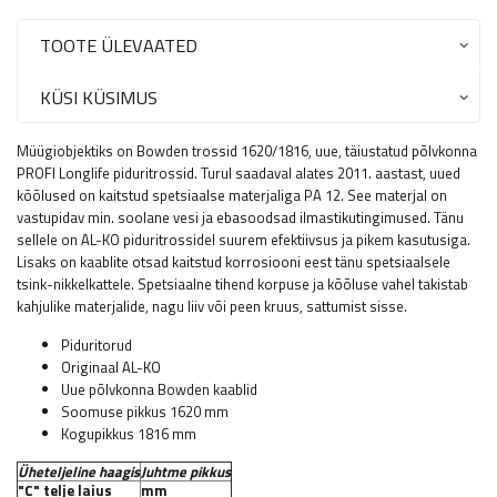
TOOTE ÜLEVAATED
KÜSI KÜSIMUS
Müügiobjektiks on Bowden trossid 1620/1816, uue, täiustatud põlvkonna
PROFI Longlife piduritrossid. Turul saadaval alates 2011. aastast, uued
kõõlused on kaitstud spetsiaalse materjaliga PA 12. See materjal on
vastupidav min. soolane vesi ja ebasoodsad ilmastikutingimused. Tänu
sellele on AL-KO piduritrossidel suurem efektiivsus ja pikem kasutusiga.
Lisaks on kaablite otsad kaitstud korrosiooni eest tänu spetsiaalsele
tsink-nikkelkattele. Spetsiaalne tihend korpuse ja kõõluse vahel takistab
kahjulike materjalide, nagu liiv või peen kruus, sattumist sisse.
Piduritorud
Originaal AL-KO
Uue põlvkonna Bowden kaablid
Soomuse pikkus 1620 mm
Kogupikkus 1816 mm
Üheteljeline haagis
Juhtme pikkus
"C" telje laius
mm