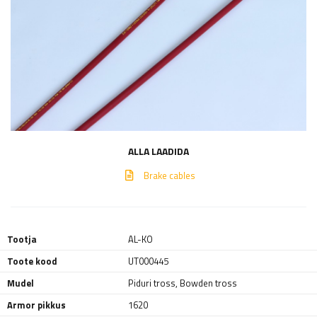
ALLA LAADIDA
Brake cables
Tootja
AL-KO
Toote kood
UT000445
Mudel
Piduri tross, Bowden tross
Armor pikkus
1620