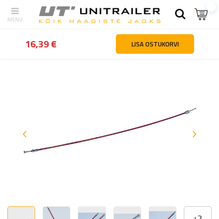
tagasi
Kodu
Haagiste osad ja tarvikud
Teljed ja vedrustuse ko
16,39 €
LISA OSTUKORVI
+
2