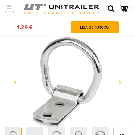
tagasi
Kodu
Haagiste osad ja tarvikud
Haagiste kinnitused ja ho
1,29 €
LISA OSTUKORVI
+
3