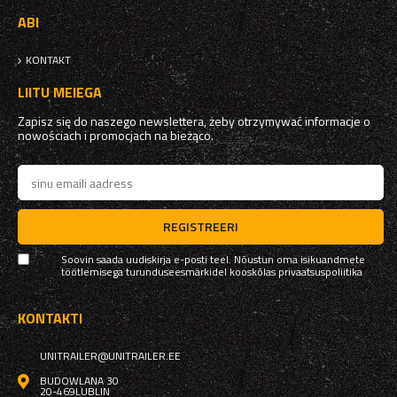
ABI
KONTAKT
LIITU MEIEGA
Zapisz się do naszego newslettera, żeby otrzymywać informacje o
nowościach i promocjach na bieżąco.
REGISTREERI
Soovin saada uudiskirja e-posti teel. Nõustun oma isikuandmete
töötlemisega turunduseesmärkidel kooskõlas
privaatsuspoliitika
KONTAKTI
UNITRAILER@UNITRAILER.EE
BUDOWLANA 30
20-469
LUBLIN