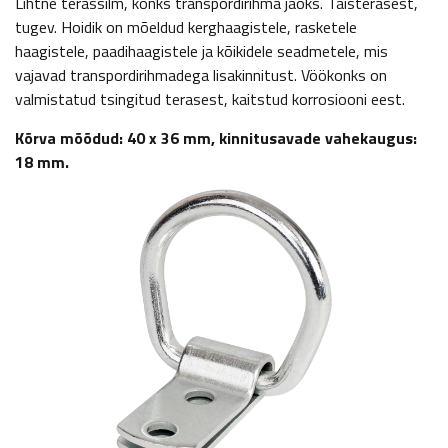
Lihtne terassilm, konks transpordirihma jaoks. Täisterasest,
tugev. Hoidik on mõeldud kerghaagistele, rasketele
haagistele, paadihaagistele ja kõikidele seadmetele, mis
vajavad transpordirihmadega lisakinnitust. Vöökonks on
valmistatud tsingitud terasest, kaitstud korrosiooni eest.
Kõrva mõõdud: 40 x 36 mm, kinnitusavade vahekaugus:
18 mm.