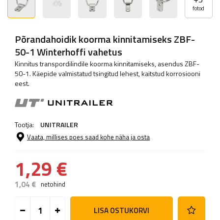
fotod
Põrandahoidik koorma kinnitamiseks ZBF-
50-1 Winterhoffi vahetus
Kinnitus transpordilindile koorma kinnitamiseks, asendus ZBF-
50-1. Käepide valmistatud tsingitud lehest, kaitstud korrosiooni
eest.
Tootja:
UNITRAILER
Vaata, millises poes saad kohe näha ja osta
1,29 €
1,04 €
netohind
LISA OSTUKORVI