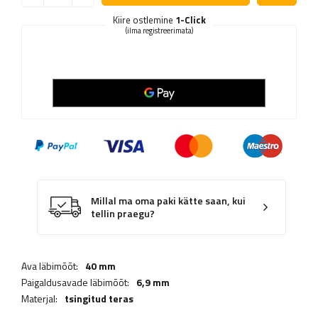
Kiire ostlemine
1-Click
(ilma registreerimata)
Millal ma oma paki kätte saan, kui
tellin praegu?
Ava läbimõõt:
40 mm
Paigaldusavade läbimõõt:
6,9 mm
Materjal:
tsingitud teras