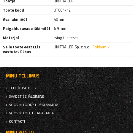
Tootja
UNITRAILER
Toote kood
UT004712
Ava läbimõõt
40 mm
Paigaldusavade läbimõõt
6,9 mm
Materjal
tsingitud teras
Selle toote eest ELis
UNITRAILER Sp. z o.o
Rohkem
vastutav üksus
MINU TELLIMUS
TELLIMUSE OLEK
SAADETISE JÄLGIMINE
SOOVIN TOODET REKLAAMIDA
SOOVIN TOOTE TAGASTADA
KONTAKTI
MINU KONTO