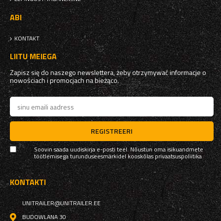
ABI
KONTAKT
LIITU MEIEGA
Zapisz się do naszego newslettera, żeby otrzymywać informacje o
nowościach i promocjach na bieżąco.
REGISTREERI
Soovin saada uudiskirja e-posti teel. Nõustun oma isikuandmete
töötlemisega turunduseesmärkidel kooskõlas
privaatsuspoliitika
KONTAKTI
UNITRAILER@UNITRAILER.EE
BUDOWLANA 30