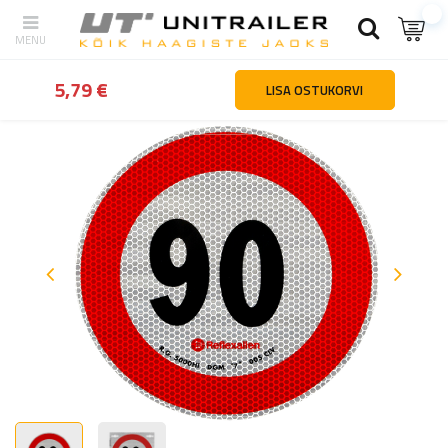
tagasi
Kodu
Sõidukite osad ja tarvikud
Kleebised | hoiatusmärg
5,79 €
LISA OSTUKORVI