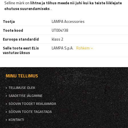
Selline märk on
lihtne ja tõhus meede nii juhi kui ka teiste liiklejate
ohutuse suurendamiseks
.
Tootja
LAMPA Accessories
Toote kood
UT004738
Euroopa standardid
klass 2
Selle toote eest ELis
LAMPA S.p.A.
Rohkem
vastutav üksus
MINU TELLIMUS
TELLIMUSE OLEK
SAADETISE JÄLGIMINE
SOOVIN TOODET REKLAAMIDA
SOOVIN TOOTE TAGASTADA
KONTAKTI