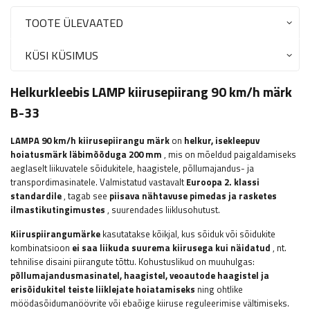
TOOTE ÜLEVAATED
KÜSI KÜSIMUS
Helkurkleebis LAMP kiirusepiirang 90 km/h märk
B-33
LAMPA
90 km/h kiirusepiirangu märk
on
helkur, isekleepuv
hoiatusmärk läbimõõduga 200 mm
, mis on mõeldud paigaldamiseks
aeglaselt liikuvatele sõidukitele, haagistele, põllumajandus- ja
transpordimasinatele. Valmistatud vastavalt
Euroopa 2. klassi
standardile
, tagab see
piisava nähtavuse pimedas ja rasketes
ilmastikutingimustes
, suurendades liiklusohutust.
Kiiruspiirangumärke
kasutatakse kõikjal, kus sõiduk või sõidukite
kombinatsioon
ei saa liikuda suurema kiirusega kui näidatud
, nt.
tehnilise disaini piirangute tõttu. Kohustuslikud on muuhulgas:
põllumajandusmasinatel, haagistel, veoautode haagistel ja
erisõidukitel
teiste liiklejate hoiatamiseks
ning ohtlike
möödasõidumanöövrite või ebaõige kiiruse reguleerimise vältimiseks.