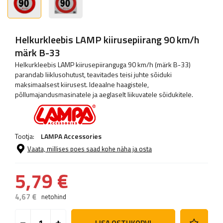
Helkurkleebis LAMP kiirusepiirang 90 km/h
märk B-33
Helkurkleebis LAMP kiirusepiiranguga 90 km/h (märk B-33)
parandab liiklusohutust, teavitades teisi juhte sõiduki
maksimaalsest kiirusest. Ideaalne haagistele,
põllumajandusmasinatele ja aeglaselt liikuvatele sõidukitele.
Tootja:
LAMPA Accessories
Vaata, millises poes saad kohe näha ja osta
5,79 €
4,67 €
netohind