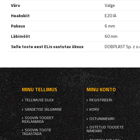
Värv
Valge
Heakskiit
E20 IA
Paksus
6 mm
Läbimõõt
60 mm
Selle toote eest ELis vastutav üksus
DOBPLAST Sp. z o.
MINU TELLIMUS
MINU KONTO
TELLIMUSE OLEK
REGISTREERI
SAADETISE JÄLGIMINE
KORV
SOOVIN TOODET
OSTUNIMEKIRI
REKLAAMIDA
OSTETUD TOODETE
SOOVIN TOOTE
NIMEKIRI
TAGASTADA