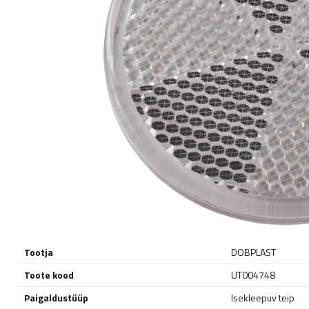
Tootja
DOBPLAST
Toote kood
UT004748
Paigaldustüüp
Isekleepuv teip