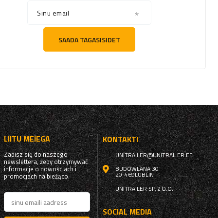
Sinu email
SAADA TAGASISIDET
LIITU MEIEGA
KONTAKTI
Zapisz się do naszego
UNITRAILER@UNITRAILER.EE
newslettera, żeby otrzymywać
informacje o nowościach i
BUDOWLANA 30
20-469
LUBLIN
promocjach na bieżąco.
UNITRAILER SP. Z O.O.
SOCIAL MEDIA