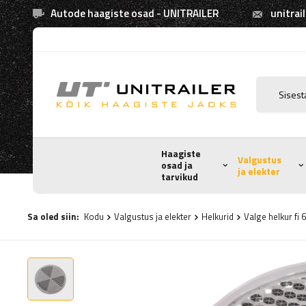
Autode haagiste osad - UNITRAILER
unitrai
Haagiste
Valgustus
osad ja
ja elekter
tarvikud
Sa oled siin:
Kodu
Valgustus ja elekter
Helkurid
Valge helkur fi