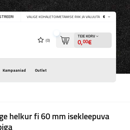
STREERI
€
VALIGE KOHALETOIMETAMISE RIIK JA VALUUTA
TEIE KORV
0,
€
(0)
00
Kampaaniad
Outlet
ge helkur fi 60 mm isekleepuva
biga