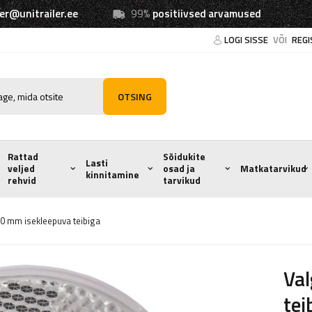
ler@unitrailer.ee
99%
positiivsed arvamused
LOGI SISSE
VÕI
REGI
OTSING
Rattad
Sõidukite
Lasti
veljed
osad ja
Matkatarvikud
kinnitamine
rehvid
tarvikud
 60 mm isekleepuva teibiga
Val
tei