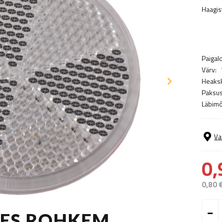
Haagis
Paigal
Värv:
Heakski
Paksus
Läbimõ
Va
0,
0,80 
TES ROHKEM