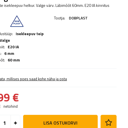
te isekleepuv helkur. Valge värv. Läbimõõt 60mm. E20 IA kinnitus
Tootja:
DOBPLAST
dustüüp:
Isekleepuv teip
Valge
it:
E20 IA
:
6 mm
õt:
60 mm
ata, millises poes saad kohe näha ja osta
99 €
€
netohind
LISA OSTUKORVI