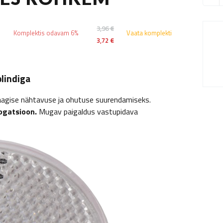
3,96 €
Komplektis odavam 6%
Vaata komplekti
3,72 €
lindiga
 haagise nähtavuse ja ohutuse suurendamiseks.
ogatsioon.
Mugav paigaldus vastupidava