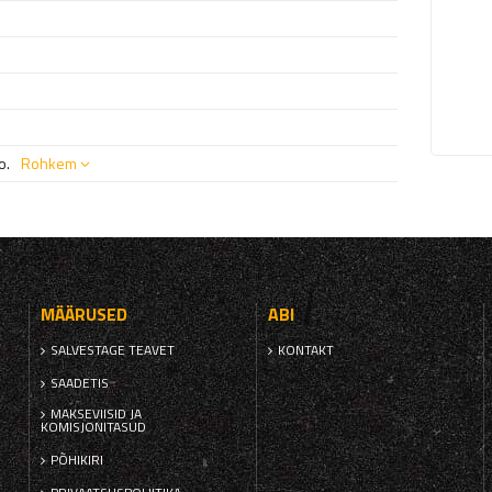
o.
Rohkem
MÄÄRUSED
ABI
SALVESTAGE TEAVET
KONTAKT
SAADETIS
MAKSEVIISID JA
KOMISJONITASUD
PÕHIKIRI