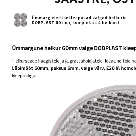
Ümmargused isekleepuvad valged helkurid
DOBPLAST 60 mm, komplektis 4 helkurit
Ümmargune helkur 60mm valge DOBPLAST kleep
Helkurseade haagistele ja jalgrattahoidjatele. Ideaalne teie
Läbimõõt 60mm, paksus 6mm, valge värv, E20 IA homol
kleeplindiga.