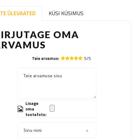
TE ÜLEVAATED
KÜSI KÜSIMUS
KIRJUTAGE OMA
ARVAMUS
5/5
Teie arvamus:
Teie arvamuse sisu
Lisage
oma
tootefoto:
Sinu nimi