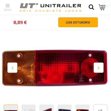
tagasi
Kodu
Valgustus ja elekter
Tagatuled
Tagumine tuli WAŚ
8,89 €
LISA OSTUKORVI
+
4