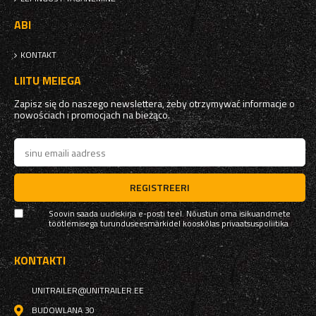
ABI
KONTAKT
LIITU MEIEGA
Zapisz się do naszego newslettera, żeby otrzymywać informacje o
nowościach i promocjach na bieżąco.
REGISTREERI
Soovin saada uudiskirja e-posti teel. Nõustun oma isikuandmete
töötlemisega turunduseesmärkidel kooskõlas
privaatsuspoliitika
KONTAKTI
UNITRAILER@UNITRAILER.EE
BUDOWLANA 30