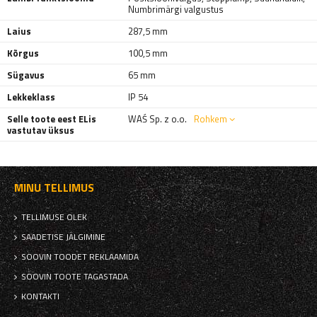
Numbrimärgi valgustus
Laius
287,5 mm
Kõrgus
100,5 mm
Sügavus
65 mm
Lekkeklass
IP 54
Selle toote eest ELis
WAŚ Sp. z o.o.
Rohkem
vastutav üksus
MINU TELLIMUS
TELLIMUSE OLEK
SAADETISE JÄLGIMINE
SOOVIN TOODET REKLAAMIDA
SOOVIN TOOTE TAGASTADA
KONTAKTI