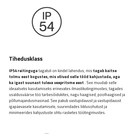
Tihedusklass
IP54 reitinguga
tagatuli on kindel lahendus, mis
tagab kaitse
tolmu eest kogustes, mis võivad selle tööd kahjustada, aga
ka igast suunast tuleva veepritsme eest
. See muudab selle
ideaalseks kasutamiseks erinevates ilmastikutingimustes, tagades
usaldusväärse töö tarbesõidukites, nagu haagised, poolhaagised ja
põllumajandusmasinad. See pakub vastupidavust ja vastupidavust
igapäevasele kasutamisele, suurendades liiklusohutust ja
minimeerides kahjustuste ohtu rasketes töötingimustes.