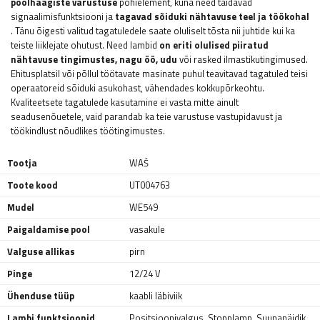
poolhaagiste varustuse
põhielement, kuna need täidavad
signaalimisfunktsiooni ja
tagavad sõiduki nähtavuse teel ja töökohal
. Tänu õigesti valitud tagatuledele saate oluliselt tõsta nii juhtide kui ka
teiste liiklejate ohutust. Need lambid
on eriti olulised piiratud
nähtavuse tingimustes, nagu öö, udu
või rasked ilmastikutingimused.
Ehitusplatsil või põllul töötavate masinate puhul teavitavad tagatuled teisi
operaatoreid sõiduki asukohast, vähendades kokkupõrkeohtu.
Kvaliteetsete tagatulede kasutamine ei vasta mitte ainult
seadusenõuetele, vaid parandab ka teie varustuse vastupidavust ja
töökindlust nõudlikes töötingimustes.
Tootja
WAŚ
Toote kood
UT004763
Mudel
WE549
Paigaldamise pool
vasakule
Valguse allikas
pirn
Pinge
12/24 V
Ühenduse tüüp
kaabli läbiviik
Lambi funktsioonid
Positsioonivalgus
,
Stopplamp
,
Suunanäidik
,