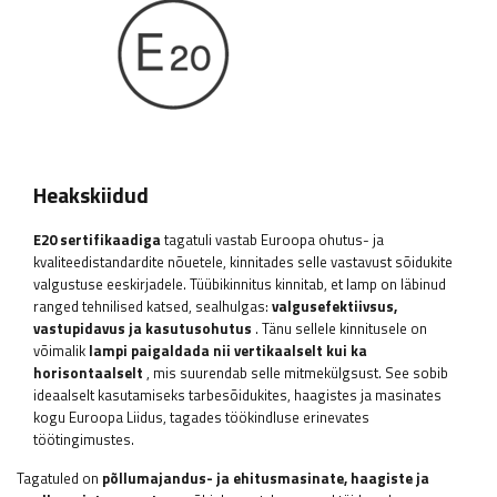
Heakskiidud
E20 sertifikaadiga
tagatuli vastab Euroopa ohutus- ja
kvaliteedistandardite nõuetele, kinnitades selle vastavust sõidukite
valgustuse eeskirjadele. Tüübikinnitus kinnitab, et lamp on läbinud
ranged tehnilised katsed, sealhulgas:
valgusefektiivsus,
vastupidavus ja kasutusohutus
. Tänu sellele kinnitusele on
võimalik
lampi paigaldada nii vertikaalselt kui ka
horisontaalselt
, mis suurendab selle mitmekülgsust. See sobib
ideaalselt kasutamiseks tarbesõidukites, haagistes ja masinates
kogu Euroopa Liidus, tagades töökindluse erinevates
töötingimustes.
Tagatuled on
põllumajandus- ja ehitusmasinate, haagiste ja