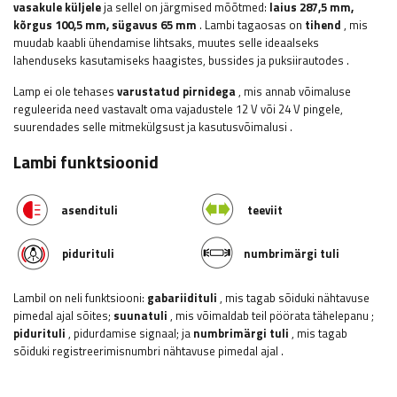
vasakule küljele
ja sellel on järgmised mõõtmed:
laius
287,5 mm,
kõrgus 100,5 mm, sügavus 65 mm
. Lambi tagaosas
on
tihend
, mis
muudab kaabli ühendamise lihtsaks, muutes selle ideaalseks
lahenduseks kasutamiseks haagistes, bussides ja puksiirautodes
.
Lamp ei ole tehases
varustatud pirnidega
, mis annab võimaluse
reguleerida need vastavalt oma vajadustele 12 V või 24 V pingele,
suurendades selle mitmekülgsust ja kasutusvõimalusi
.
Lambi funktsioonid
asendituli
teeviit
pidurituli
numbrimärgi tuli
Lambil on neli funktsiooni:
gabariidituli
, mis tagab sõiduki nähtavuse
pimedal ajal sõites;
suunatuli
, mis võimaldab teil pöörata tähelepanu
;
pidurituli
, pidurdamise signaal; ja
numbrimärgi tuli
, mis tagab
sõiduki registreerimisnumbri nähtavuse pimedal ajal
.