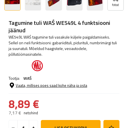
fotod
Tagumine tuli WAŚ WE549L 4 funktsiooni
jäänud
WE549L WAŚ tagumine tuli vasakule küljele paigaldamiseks.
Sellel on neli funktsiooni: gabariidituli, pidurituli, numbrimärgi tuli
ja suunatuli. Mõeldud haagistele, veoautodele,
põllutöömasinatele.
Tootja:
WAŚ
Vaata, millises poes saad kohe näha ja osta
8,89 €
7,17 €
netohind