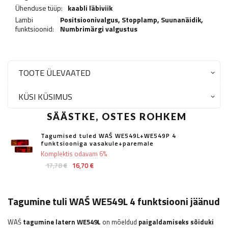
Ühenduse tüüp:
kaabli läbiviik
Lambi
Positsioonivalgus,
Stopplamp
,
Suunanäidik
,
funktsioonid:
Numbrimärgi valgustus
TOOTE ÜLEVAATED
KÜSI KÜSIMUS
SÄÄSTKE, OSTES ROHKEM
Tagumised tuled WAŚ WE549L+WE549P 4
funktsiooniga vasakule+paremale
Komplektis odavam 6%
17,78 €
16,70 €
Tagumine tuli WAŚ WE549L 4 funktsiooni jäänud
WAŚ
tagumine latern WE549L
on mõeldud
paigaldamiseks sõiduki