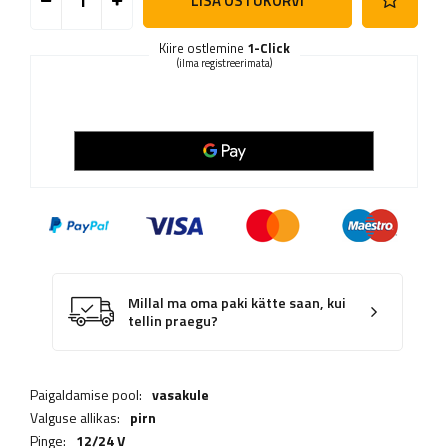
LISA OSTUKORVI
Kiire ostlemine
1-Click
(ilma registreerimata)
Millal ma oma paki kätte saan, kui
tellin praegu?
Paigaldamise pool:
vasakule
Valguse allikas:
pirn
Pinge:
12/24 V