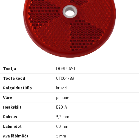
Tootja
DOBPLAST
Toote kood
UT004789
Paigaldustüüp
kruvid
Värv
punane
Heakskiit
E20 IA
Paksus
5,3 mm
Läbimõõt
60 mm
Ava läbimõõt
5 mm