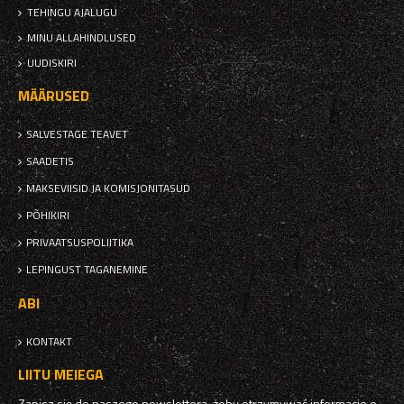
TEHINGU AJALUGU
MINU ALLAHINDLUSED
UUDISKIRI
MÄÄRUSED
SALVESTAGE TEAVET
SAADETIS
MAKSEVIISID JA KOMISJONITASUD
PÕHIKIRI
PRIVAATSUSPOLIITIKA
LEPINGUST TAGANEMINE
ABI
KONTAKT
LIITU MEIEGA
Zapisz się do naszego newslettera, żeby otrzymywać informacje o