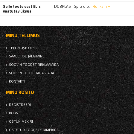
Selle toote eest ELis
DOBPLAST Sp. z o.o.
Rohkem
vastutav üksus
MINU TELLIMUS
TELLIMUSE OLEK
SAADETISE JÄLGIMINE
SOOVIN TOODET REKLAAMIDA
SOOVIN TOOTE TAGASTADA
KONTAKTI
MINU KONTO
REGISTREERI
KORV
OSTUNIMEKIRI
OSTETUD TOODETE NIMEKIRI