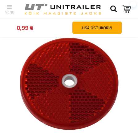
tagasi
Kodu
Valgustus ja elekter
Helkurid
Punane helkur fi 6
0,99 €
LISA OSTUKORVI