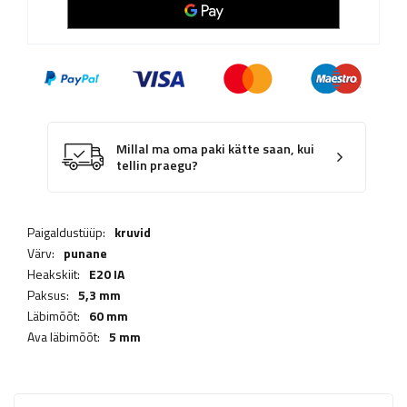
Millal ma oma paki kätte saan, kui
tellin praegu?
Paigaldustüüp:
kruvid
Värv:
punane
Heakskiit:
E20 IA
Paksus:
5,3 mm
Läbimõõt:
60 mm
Ava läbimõõt:
5 mm