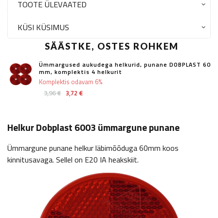
TOOTE ÜLEVAATED
KÜSI KÜSIMUS
SÄÄSTKE, OSTES ROHKEM
Ümmargused aukudega helkurid, punane DOBPLAST 60
mm, komplektis 4 helkurit
Komplektis odavam 6%
3,96 €
3,72 €
Helkur Dobplast 6003 ümmargune punane
Ümmargune punane helkur läbimõõduga 60mm koos
kinnitusavaga. Sellel on E20 IA heakskiit.