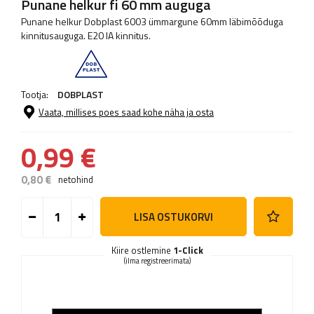
Punane helkur fi 60 mm auguga
Punane helkur Dobplast 6003 ümmargune 60mm läbimõõduga
kinnitusauguga. E20 IA kinnitus.
Tootja:
DOBPLAST
Vaata, millises poes saad kohe näha ja osta
0,99 €
0,80 €
netohind
LISA OSTUKORVI
Kiire ostlemine
1-Click
(ilma registreerimata)