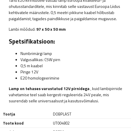
Tänu E20 kinnitusele vastab lamp Euroopa kvaliteedi- ja
ohutusstandarditele, mis kinnitab selle vastavust Euroopa Liidus
kehtivatele määrustele. 0,5 meetri pikkune kaabel hõlbustab
paigaldamist, tagades paindlikkuse ja paigaldamise mugavuse.
Lambi mõõdud:
97 x 50 x 50 mm
Spetsifikatsioon:
Numbrimärgi lamp
Valgusallikas: C5W pirn
0,5 m kaabel
Pinge 12V
E20 homologeerimine
Lamp on tehases varustatud 12V pirnidega
, kuid lambipirnide
vahetamise teel saab kergesti reguleerida 24V peale, mis
suurendab selle universaalsust ja kasutusvõimalusi.
Tootja
DOBPLAST
Toote kood
UT004802