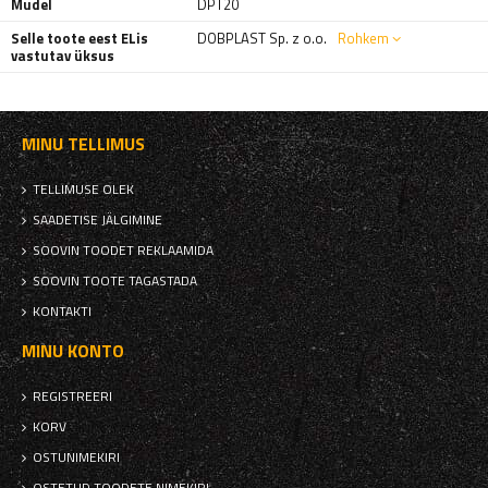
Mudel
DPT20
Selle toote eest ELis
DOBPLAST Sp. z o.o.
Rohkem
vastutav üksus
MINU TELLIMUS
TELLIMUSE OLEK
SAADETISE JÄLGIMINE
SOOVIN TOODET REKLAAMIDA
SOOVIN TOOTE TAGASTADA
KONTAKTI
MINU KONTO
REGISTREERI
KORV
OSTUNIMEKIRI
OSTETUD TOODETE NIMEKIRI