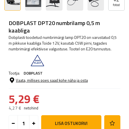
fotod
DOBPLAST DPT20 numbrilamp 0,5 m
kaabliga
Dobplasti toodetud numbrimärgi lamp DPT20 on varustatud 0,5
m pikkuse kaabliga Toide 12V, kasutab C5W pirni, tagades
numbrimärgi efektiivse valgustuse. Tootel on E20 tunnustus.
Tootja:
DOBPLAST
Vaata, millises poes saad kohe näha ja osta
5,29 €
4,27 €
netohind
LISA OSTUKORVI