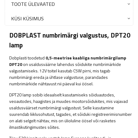
TOOTE ÜLEVAATED
KÜSI KÜSIMUS
DOBPLAST numbrimärgi valgustus, DPT20
lamp
Dobplasti toodetud
0,5-meetrise kaabliga numbrimärgilamp
DPT20
on usaldusväärne lahendus sõidukite numbrimärkide
valgustamiseks. 12V toitel kasutab C5W pirni, mis tagab
numbrimärgi ereda ja ühtlase valgustuse, parandades
numbrimärkide nähtavust nii päeval kui öösel.
DPT20 lamp sobib ideaalselt kasutamiseks sõiduautodes,
veoautodes, haagistes ja muudes mootorsõidukites, mis vajavad
usaldusväärset numbrimärgi valgustust. Selle kasutamine
suurendab liiklusohutust, tagades, et sõiduki registreerimisnumber
on alati selgelt nähtav, mis on ülioluline öösel või rasketes
ilmastikutingimustes sõites.