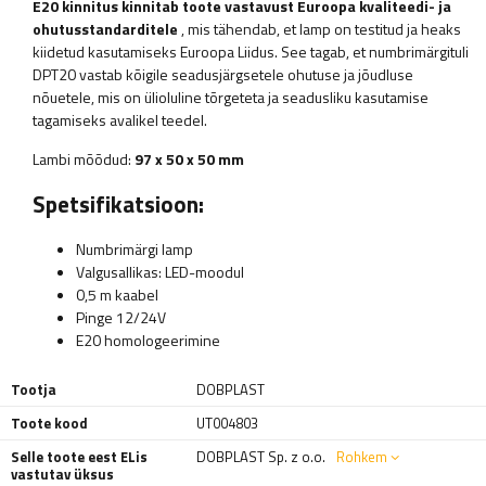
E20 kinnitus kinnitab toote vastavust Euroopa kvaliteedi- ja
ohutusstandarditele
, mis tähendab, et lamp on testitud ja heaks
kiidetud kasutamiseks Euroopa Liidus. See tagab, et numbrimärgituli
DPT20 vastab kõigile seadusjärgsetele ohutuse ja jõudluse
nõuetele, mis on ülioluline tõrgeteta ja seadusliku kasutamise
tagamiseks avalikel teedel.
Lambi mõõdud:
97 x 50 x 50 mm
Spetsifikatsioon:
Numbrimärgi lamp
Valgusallikas: LED-moodul
0,5 m kaabel
Pinge 12/24V
E20 homologeerimine
Tootja
DOBPLAST
Toote kood
UT004803
Selle toote eest ELis
DOBPLAST Sp. z o.o.
Rohkem
vastutav üksus