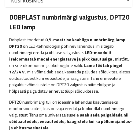
KÜSI KÜSIMUS
DOBPLAST numbrimärgi valgustus, DPT20
LED lamp
Dobplasti toodetud
0,5-meetrise kaabliga numbrimärgilamp
DPT20
on LED-tehnoloogial põhinev lahendus, mis tagab
numbrimärgi ereda ja ühtlase valgustuse.
LED-moodulit
iseloomustab madal energiatarve ja pikk kasutusiga
, mistõttu
on see ökonoomne ja ökoloogiline valik.
Lamp töötab pingel
12/24 V
, mis võimaldab seda kasutada paljudes sõidukites, alates
sõiduautodest kuni veoautode ja haagisteni. Tänu erinevatele
paigaldusvõimalustele on DPT20 valgustus mitmekülgne ja
hõlpsasti paigaldatav erinevat tüüpi sõidukitesse.
DPT20 numbrimärgi tuli on ideaalne lahendus kasutamiseks
mootorsõidukites, kus on vaja eredat ja töökindlat numbrimärgi
valgustust. Tänu oma universaalsusele
saab seda paigaldada nii
sõiduautodele, veoautodele, haagistele kui ka põllumajandus-
ja ehitusmasinatele
.