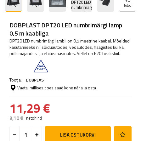
fotod
DOBPLAST DPT20 LED numbrimärgi lamp
0,5 m kaabliga
DPT20 LED numbrimärgi lambil on 0,5 meetrine kaabel. Mõeldud
kasutamiseks nii sõiduautodes, veoautodes, haagistes kui ka
põllumajandus- ja ehitusmasinates. Sellel on E20 heakskiit.
Tootja:
DOBPLAST
Vaata, millises poes saad kohe näha ja osta
11,29 €
9,10 €
netohind
LISA OSTUKORVI