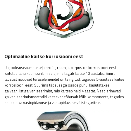
Optimaalne kaitse korrosiooni eest
Ülejooksuseadmete teljeprofiil, raam ja korpus on korrosiooni eest
kaitstud tänu kuumtsinkimisele, mis tagab kaitse 10 aastaks. Suurt
täpsust nõudvad teraselemendid on tsingitud, tagades 5-aastase kaitse
korrosiooni eest. Suurima täpsusega osade puhul kasutatakse
galvaanilist galvaniseerimist, mis kaitseb neid 4 aastat. Need erinevad
galvaniseerimismeetodid kaitsevad tõhusalt kõiki komponente, tagades
nende pika vastupidavuse ja vastupidavuse välisteguritele.