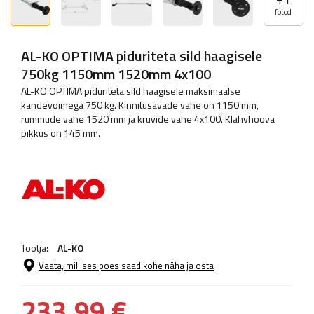
fotod
AL-KO OPTIMA piduriteta sild haagisele
750kg 1150mm 1520mm 4x100
AL-KO OPTIMA piduriteta sild haagisele maksimaalse
kandevõimega 750 kg. Kinnitusavade vahe on 1150 mm,
rummude vahe 1520 mm ja kruvide vahe 4x100. Klahvhoova
pikkus on 145 mm.
Tootja:
AL-KO
Vaata, millises poes saad kohe näha ja osta
233,99 €