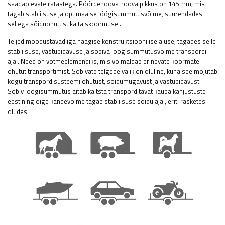
saadaolevate ratastega. Pöördehoova hoova pikkus on 145 mm, mis
tagab stabiilsuse ja optimaalse löögisummutusvõime, suurendades
sellega sõiduohutust ka täiskoormusel.
Teljed moodustavad iga haagise konstruktsioonilise aluse, tagades selle
stabiilsuse, vastupidavuse ja sobiva löögisummutusvõime transpordi
ajal. Need on võtmeelemendiks, mis võimaldab erinevate koormate
ohutut transportimist. Sobivate telgede valik on oluline, kuna see mõjutab
kogu transpordisüsteemi ohutust, sõidumugavust ja vastupidavust.
Sobiv löögisummutus aitab kaitsta transporditavat kaupa kahjustuste
eest ning õige kandevõime tagab stabiilsuse sõidu ajal, eriti rasketes
oludes.