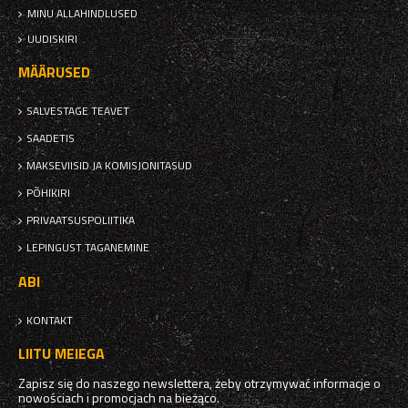
MINU ALLAHINDLUSED
UUDISKIRI
MÄÄRUSED
SALVESTAGE TEAVET
SAADETIS
MAKSEVIISID JA KOMISJONITASUD
PÕHIKIRI
PRIVAATSUSPOLIITIKA
LEPINGUST TAGANEMINE
ABI
KONTAKT
LIITU MEIEGA
Zapisz się do naszego newslettera, żeby otrzymywać informacje o
nowościach i promocjach na bieżąco.