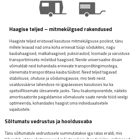
Haagise teljed – mitmekülgsed rakendused
Haagiste teljed eristuvad kasutuse mitmekülgsuse poolest, tänu
millele leiavad nad oma koha erinevat tüüpi sõidukites, nagu
kaubahaagised, matkahaagised, puksiirautod, loomade ja varustuse
transportimiseks mõeldud haagised. Nende universaalne disain
võimaldab neid kohandada erinevate transporditingimustega,
olenemata transporditava kauba tüübist. Need teljed tagavad
stabiilsuse, ohutuse ja sõidumugavuse, mis teeb neist
usaldusväärse lahenduse nii igapäevases kasutuses kui ka
spetsiifilisemate ülesannete jaoks. Tänu lisakomponentide, näiteks
amortisaatorite paigaldamise võimalusele saate nende tööd veelgi
optimeerida, kohandades haagist oma individuaalsetele
vajadustele.
Sõltumatu vedrustus ja hooldusvaba
Tänu sõltumatule vedrustusele summutatakse iga ratas eraldi, mis