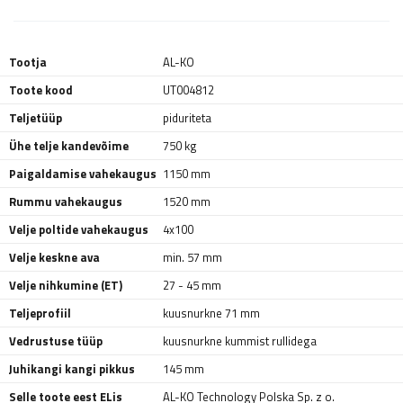
Tootja
AL-KO
Toote kood
UT004812
Teljetüüp
piduriteta
Ühe telje kandevõime
750 kg
Paigaldamise vahekaugus
1150 mm
Rummu vahekaugus
1520 mm
Velje poltide vahekaugus
4x100
Velje keskne ava
min. 57 mm
Velje nihkumine (ET)
27 - 45 mm
Teljeprofiil
kuusnurkne 71 mm
Vedrustuse tüüp
kuusnurkne kummist rullidega
Juhikangi kangi pikkus
145 mm
Selle toote eest ELis
AL-KO Technology Polska Sp. z o.