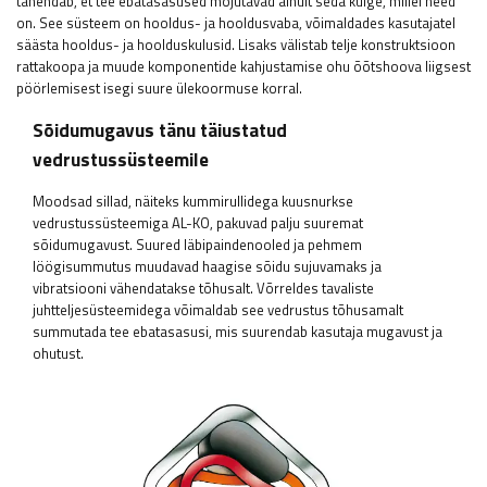
tähendab, et tee ebatasasused mõjutavad ainult seda külge, millel need
on. See süsteem on hooldus- ja hooldusvaba, võimaldades kasutajatel
säästa hooldus- ja hoolduskulusid. Lisaks välistab telje konstruktsioon
rattakoopa ja muude komponentide kahjustamise ohu õõtshoova liigsest
pöörlemisest isegi suure ülekoormuse korral.
Sõidumugavus tänu täiustatud
vedrustussüsteemile
Moodsad sillad, näiteks kummirullidega kuusnurkse
vedrustussüsteemiga AL-KO, pakuvad palju suuremat
sõidumugavust. Suured läbipaindenooled ja pehmem
löögisummutus muudavad haagise sõidu sujuvamaks ja
vibratsiooni vähendatakse tõhusalt. Võrreldes tavaliste
juhtteljesüsteemidega võimaldab see vedrustus tõhusamalt
summutada tee ebatasasusi, mis suurendab kasutaja mugavust ja
ohutust.