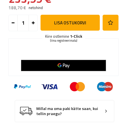
188,70 €
netohind
LISA OSTUKORVI
Kiire ostlemine
1-Click
(ilma registreerimata)
Millal ma oma paki kätte saan, kui
tellin praegu?