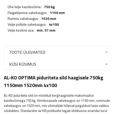
Ühe telje kandevõime:
750 kg
Paigaldamise vahekaugus:
1150 mm
Rummu vahekaugus:
1520 mm
Velje poltide vahekaugus:
4x100
Velje keskne ava:
min. 57 mm
TOOTE ÜLEVAATED
KÜSI KÜSIMUS
AL-KO OPTIMA piduriteta sild haagisele 750kg
1150mm 1520mm 4x100
AL-KO piduriteta sild on mõeldud kerghaagistele maksimaalse
kandevõimega 750 kg. Kinnitusavade vahekaugus on 1150 mm, rummude
vahekaugus on 1520 mm, mis võimaldab hõlpsat paigaldust laias valikus
sõidukites. Standardne 4x100 poldivahe tagab ühilduvuse enamiku turul