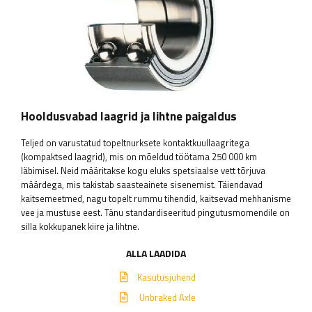
Hooldusvabad laagrid ja lihtne paigaldus
Teljed on varustatud topeltnurksete kontaktkuullaagritega
(kompaktsed laagrid), mis on mõeldud töötama 250 000 km
läbimisel. Neid määritakse kogu eluks spetsiaalse vett tõrjuva
määrdega, mis takistab saasteainete sisenemist. Täiendavad
kaitsemeetmed, nagu topelt rummu tihendid, kaitsevad mehhanisme
vee ja mustuse eest. Tänu standardiseeritud pingutusmomendile on
silla kokkupanek kiire ja lihtne.
ALLA LAADIDA
Kasutusjuhend
Unbraked Axle