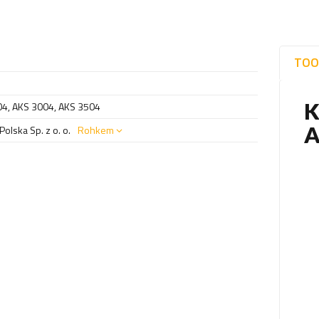
TOO
04
,
AKS 3004
,
AKS 3504
olska Sp. z o. o.
Rohkem