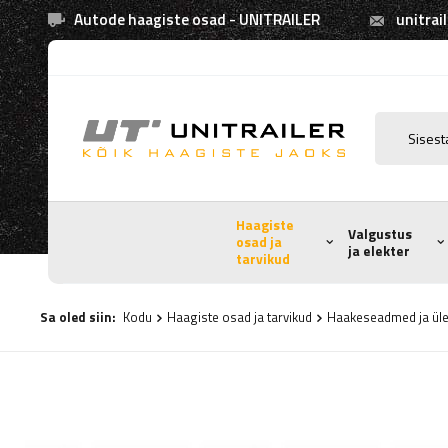
Autode haagiste osad - UNITRAILER
unitrai
Haagiste
Valgustus
osad ja
ja elekter
tarvikud
Sa oled siin:
Kodu
Haagiste osad ja tarvikud
Haakeseadmed ja ül