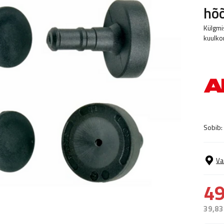
hõ
Külgmi
kuulko
Sobib:
Va
49
39,83