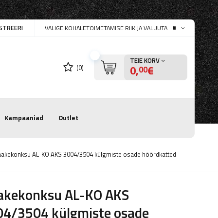
STREERI
€
VALIGE KOHALETOIMETAMISE RIIK JA VALUUTA
TEIE KORV
0,
€
(0)
00
Kampaaniad
Outlet
akekonksu AL-KO AKS 3004/3504 külgmiste osade hõõrdkatted
akekonksu AL-KO AKS
04/3504 külgmiste osade