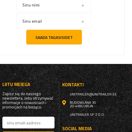
Sinu nimi
Sinu email
SAADA TAGASISIDET
LIITU MEIEGA
KONTAKTI
Zapisz się do naszego
UNITRAILER@UNITRAILER.EE
newslettera, żeby otrzymywać
informacje o nowościach i
BUDOWLANA 30
20-469
LUBLIN
promocjach na bieżąco.
UNITRAILER SP. Z O.O.
SOCIAL MEDIA