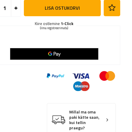
LISA OSTUKORVI
Kiire ostlemine
1-Click
(ilma registreerimata)
Millal ma oma
paki kätte saan,
kui tellin
praegu?