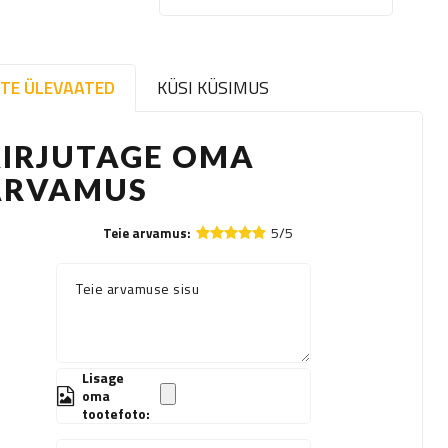
TE ÜLEVAATED
KÜSI KÜSIMUS
KIRJUTAGE OMA
ARVAMUS
5/5
Teie arvamus:
Teie arvamuse sisu
Lisage
oma
tootefoto: