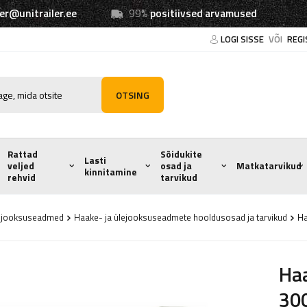
ler@unitrailer.ee
99%
positiivsed arvamused
LOGI SISSE
VÕI
REGI
OTSING
Rattad
Sõidukite
Lasti
veljed
osad ja
Matkatarvikud
kinnitamine
rehvid
tarvikud
ejooksuseadmed
Haake- ja ülejooksuseadmete hooldusosad ja tarvikud
Ha
Ha
30