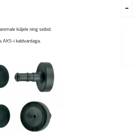
male küljele ning seibid.
 AKS-i kaldvardaga.