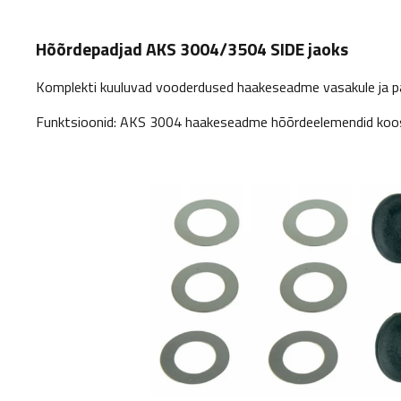
Hõõrdepadjad AKS 3004/3504 SIDE jaoks
Komplekti kuuluvad vooderdused haakeseadme vasakule ja pare
Funktsioonid: AKS 3004 haakeseadme hõõrdeelemendid koos