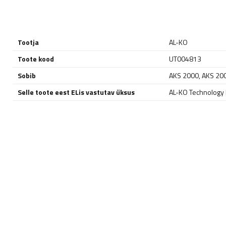
Tootja
AL-KO
Toote kood
UT004813
Sobib
AKS 2000
,
AKS 20
Selle toote eest ELis vastutav üksus
AL-KO Technology P