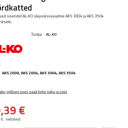
õrdkatted
sed sisendid AL-KO ülejooksuseadme AKS 3004 ja AKS 3504
nksele.
Tootja:
AL-KO
AKS 2000,
AKS 2004
,
AKS 3004
,
AKS 3504
ata, millises poes saad kohe näha ja osta
,39 €
 €
netohind