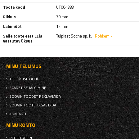
Toote kood
UT004883
Pikkus
70 mm
Läbimõõt
12 mm
Selle toote eest ELis
Tulplast Socha sp. k.
Rohkem
vastutav üksus
MINU TELLIMUS
TELLIMUSE OLEK
SAADETISE JÄLGIMINE
SOOVIN TOODET REKLAAMIDA
SOOVIN TOOTE TAGASTADA
KONTAKTI
MINU KONTO
REGISTREERI