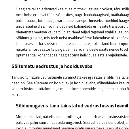
Haagiste teljed eristuvad kasutuse mitmekülgsuse poolest, tänu mille
oma koha erinevat tüüpi sõidukites, nagu kaubahaagised, matkahaag
puksiirautod, loomade ja varustuse transportimiseks mõeldud haag
universaalne disain võimaldab neid kohandada erinevate transpordit
olenemata veetava kauba tüübist. Need teljed tagavad stabiilsuse, oh
sõidumugavuse, mis teeb neist usaldusväärse lahenduse nii igapäe
kasutuses kui ka spetsiifilisemate ülesannete jaoks. Tänu lisakompon
näiteks amortisaatorite paigaldamise võimalusele saate nende tööd 
optimeerida, kohandades haagist oma individuaalsetele vajadustele.
Sõltumatu vedrustus ja hooldusvaba
Tänu sõltumatule vedrustusele summutatakse iga ratas eraldi, mis tähen
need on. See süsteem on hooldus- ja hooldusvaba, võimaldades kasutaja
konstruktsioon rattakoopa ja muude komponentide kahjustamise ohu õ
korral.
Sõidumugavus tänu täiustatud vedrustussüsteemil
Moodsad sillad, näiteks kummirullidega kuusnurkse vedrustussüste
pakuvad palju suuremat sõidumugavust. Suured läbipaindenooled j
löögisummutus muudavad haagise sõidu sujuvamaks ja vibratsiooni