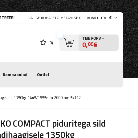
STREERI
€
VALIGE KOHALETOIMETAMISE RIIK JA VALUUTA
TEIE KORV
0,
€
(0)
00
Kampaaniad
Outlet
haagisele 1350kg 1445/1555mm 2000mm 5x112
KO COMPACT piduritega sild
dihaagisele 1350kg