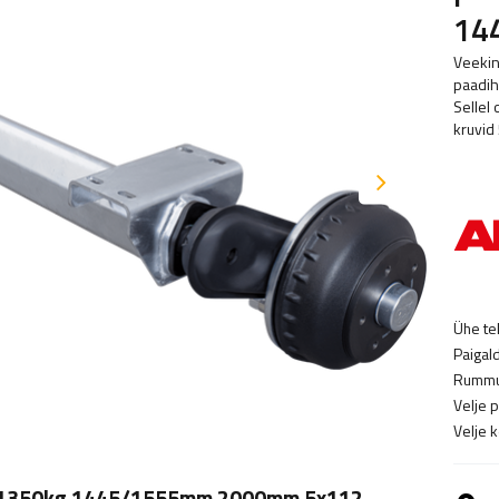
14
Veekin
paadih
Sellel
kruvid
Ühe te
Paigal
Rummu
Velje 
Velje 
le 1350kg 1445/1555mm 2000mm 5x112