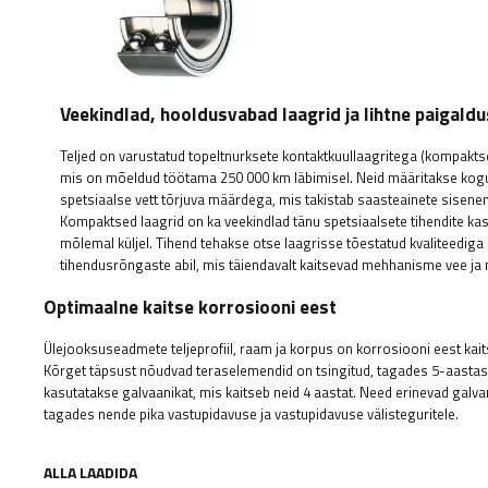
Veekindlad, hooldusvabad laagrid ja lihtne paigaldu
Teljed on varustatud topeltnurksete kontaktkuullaagritega (kompaktse
mis on mõeldud töötama 250 000 km läbimisel. Neid määritakse kog
spetsiaalse vett tõrjuva määrdega, mis takistab saasteainete sisenem
Kompaktsed laagrid on ka veekindlad tänu spetsiaalsete tihendite ka
mõlemal küljel. Tihend tehakse otse laagrisse tõestatud kvaliteediga
tihendusrõngaste abil, mis täiendavalt kaitsevad mehhanisme vee ja
Optimaalne kaitse korrosiooni eest
Ülejooksuseadmete teljeprofiil, raam ja korpus on korrosiooni eest kait
Kõrget täpsust nõudvad teraselemendid on tsingitud, tagades 5-aastas
kasutatakse galvaanikat, mis kaitseb neid 4 aastat. Need erinevad galv
tagades nende pika vastupidavuse ja vastupidavuse välisteguritele.
ALLA LAADIDA