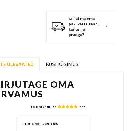
Millal ma oma
paki kätte saan,
kui tellin
praegu?
TE ÜLEVAATED
KÜSI KÜSIMUS
KIRJUTAGE OMA
ARVAMUS
5/5
Teie arvamus:
Teie arvamuse sisu