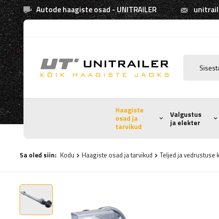
Autode haagiste osad - UNITRAILER
unitrai
Haagiste
Valgustus
osad ja
ja elekter
tarvikud
Sa oled siin:
Kodu
Haagiste osad ja tarvikud
Teljed ja vedrustus