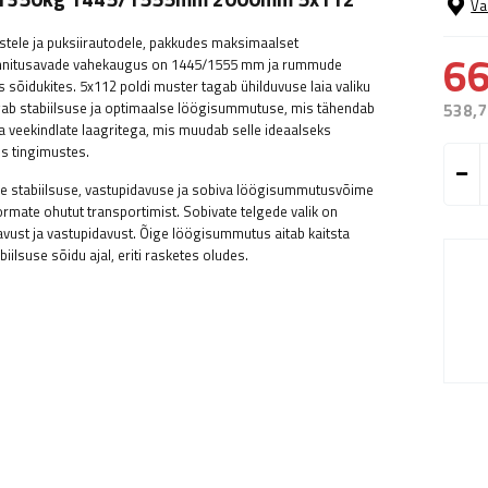
Va
istele ja puksiirautodele, pakkudes maksimaalset
66
 Kinnitusavade vahekaugus on 1445/1555 mm ja rummude
sõidukites. 5x112 poldi muster tagab ühilduvuse laia valiku
ab stabiilsuse ja optimaalse löögisummutuse, mis tähendab
538,7
a veekindlate laagritega, mis muudab selle ideaalseks
s tingimustes.
lle stabiilsuse, vastupidavuse ja sobiva löögisummutusvõime
rmate ohutut transportimist. Sobivate telgede valik on
vust ja vastupidavust. Õige löögisummutus aitab kaitsta
ilsuse sõidu ajal, eriti rasketes oludes.