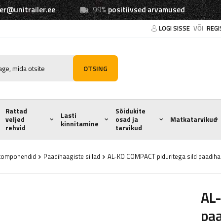
ler@unitrailer.ee
99%
positiivsed arvamused
LOGI SISSE
VÕI
REGI
OTSING
Rattad
Sõidukite
Lasti
veljed
osad ja
Matkatarvikud
kinnitamine
rehvid
tarvikud
e komponendid
Paadihaagiste sillad
AL-KO COMPACT piduritega sild paadi
AL-
paa