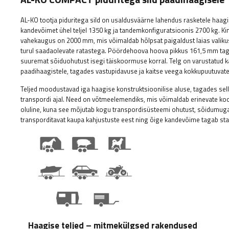
AL-KO tootja piduritega sild on usaldusväärne lahendus rasketele haag
kandevõimet ühel teljel 1350 kg ja tandemkonfiguratsioonis 2700 kg.
vahekaugus on 2000 mm, mis võimaldab hõlpsat paigaldust laias valikus 
turul saadaolevate ratastega. Pöördehoova hoova pikkus 161,5 mm tag
suuremat sõiduohutust isegi täiskoormuse korral. Telg on varustatud k
paadihaagistele, tagades vastupidavuse ja kaitse veega kokkupuutuvate
Teljed moodustavad iga haagise konstruktsioonilise aluse, tagades se
transpordi ajal. Need on võtmeelemendiks, mis võimaldab erinevate koo
oluline, kuna see mõjutab kogu transpordisüsteemi ohutust, sõidumuga
transporditavat kaupa kahjustuste eest ning õige kandevõime tagab stabi
Haagise teljed – mitmekülgsed rakendused