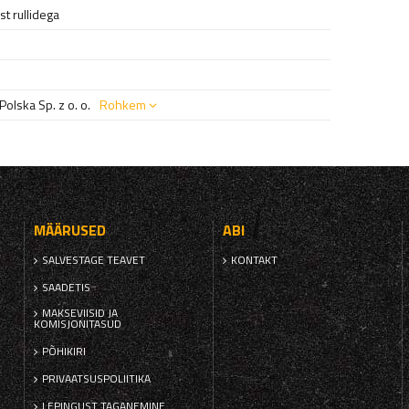
t rullidega
olska Sp. z o. o.
Rohkem
MÄÄRUSED
ABI
SALVESTAGE TEAVET
KONTAKT
SAADETIS
MAKSEVIISID JA
KOMISJONITASUD
PÕHIKIRI
PRIVAATSUSPOLIITIKA
LEPINGUST TAGANEMINE