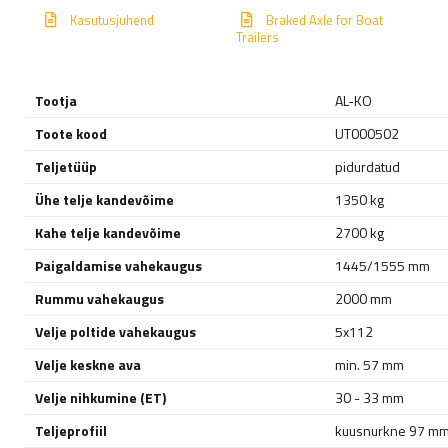
Kasutusjuhend
Braked Axle for Boat
Trailers
Tootja
AL-KO
Toote kood
UT000502
Teljetüüp
pidurdatud
Ühe telje kandevõime
1350 kg
Kahe telje kandevõime
2700 kg
Paigaldamise vahekaugus
1445/1555 mm
Rummu vahekaugus
2000 mm
Velje poltide vahekaugus
5x112
Velje keskne ava
min. 57 mm
Velje nihkumine (ET)
30 - 33 mm
Teljeprofiil
kuusnurkne 97 m