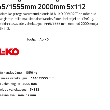
45/1555mm 2000mm 5x112
dlate laagritega varustatud pidurisild AL-KO COMPACT on mõeldud
aagistele, mille maksimaalne kandevõime ühel teljel on 1350 kg.
 on kinnitusavade vahekaugus 1445/1555 mm, rummud 2000 mm ja
 5x112.
Tootja:
AL-KO
lje kandevõime:
1350 kg
damise vahekaugus:
1445/1555 mm
 vahekaugus:
2000 mm
poltide vahekaugus:
5x112
keskne ava:
min. 57 mm