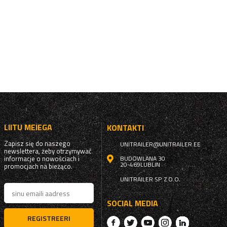
LIITU MEIEGA
KONTAKTI
Zapisz się do naszego
UNITRAILER@UNITRAILER.EE
newslettera, żeby otrzymywać
informacje o nowościach i
BUDOWLANA 30
20-469
LUBLIN
promocjach na bieżąco.
UNITRAILER SP. Z O.O.
SOCIAL MEDIA
REGISTREERI