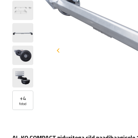
+
4
fotod
AL-KO COMPACT piduritega sild paadihaagise