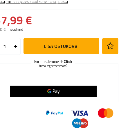
ata, millises poes saad kohe näha ja osta
7,99 €
0 €
netohind
LISA OSTUKORVI
Kiire ostlemine
1-Click
(ilma registreerimata)