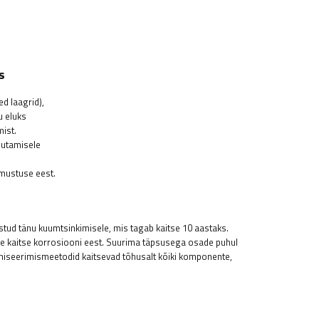
s
d laagrid),
u eluks
ist.
sutamisele
 mustuse eest.
stud tänu kuumtsinkimisele, mis tagab kaitse 10 aastaks.
e kaitse korrosiooni eest. Suurima täpsusega osade puhul
aniseerimismeetodid kaitsevad tõhusalt kõiki komponente,