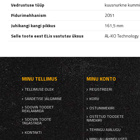
Vedrustuse tüüp
kuusnurkne kummis
Pidurimehhanism
2051
Juhikangi kangi pikkus
161,5 mm
Selle toote eest ELis vastutav üksus
AL-KO Technology P
MINU TELLIMUS
MINU KONTO
TELLIMUSE OLEK
REGISTREERI
SAADETISE JÄLGIMINE
KORV
SOOVIN TOODET
OSTUNIMEKIRI
REKLAAMIDA
OSTETUD TOODETE
SOOVIN TOOTE
NIMEKIRI
TAGASTADA
TEHINGU AJALUGU
KONTAKTI
MINU ALLAHINDLUSED