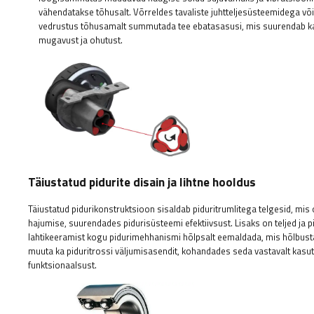
vähendatakse tõhusalt. Võrreldes tavaliste juhtteljesüsteemidega v
vedrustus tõhusamalt summutada tee ebatasasusi, mis suurendab k
mugavust ja ohutust.
Täiustatud pidurite disain ja lihtne hooldus
Täiustatud pidurikonstruktsioon sisaldab piduritrumlitega telgesid, mi
hajumise, suurendades pidurisüsteemi efektiivsust. Lisaks on teljed ja
lahtikeeramist kogu pidurimehhanismi hõlpsalt eemaldada, mis hõlbusta
muuta ka piduritrossi väljumisasendit, kohandades seda vastavalt kasut
funktsionaalsust.