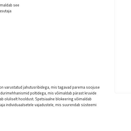
õimaldab see
asutaja
s on varustatud jahutusribidega, mis tagavad parema soojuse
 pidurimehhanismid poltidega, mis võimaldab pärast kruvide
b oluliselt hooldust. Spetsiaalne blokeering võimaldab
aja individuaalsetele vajadustele, mis suurendab süsteemi