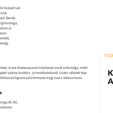
le leiavad nad
ised,
ised. Nende
ingimustega,
utuse ja
vases
entide,
veelgi
TOO
dab, et tee ebatasasused mõjutavad ainult seda külge, millel
tel säästa hooldus- ja hoolduskulusid. Lisaks välistab telje
õtshoova liigsest pöörlemisest isegi suure ülekoormuse
e
emiga AL-KO,
a pehmem