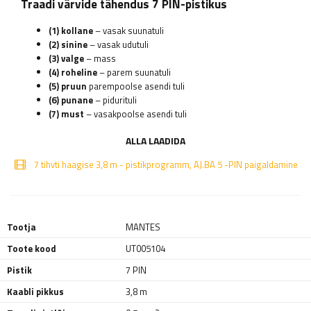
Traadi värvide tähendus 7 PIN-pistikus
(1) kollane
– vasak suunatuli
(2) sinine
– vasak udutuli
(3) valge
– mass
(4) roheline
– parem suunatuli
(5) pruun
parempoolse asendi tuli
(6) punane
– pidurituli
(7) must
– vasakpoolse asendi tuli
ALLA LAADIDA
7 tihvti haagise 3,8 m - pistikprogramm, AJ.BA 5 -PIN paigaldamine
Tootja
MANTES
Toote kood
UT005104
Pistik
7 PIN
Kaabli pikkus
3,8 m