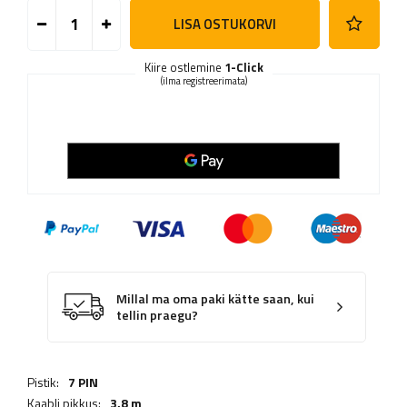
LISA OSTUKORVI
Kiire ostlemine
1-Click
(ilma registreerimata)
Millal ma oma paki kätte saan, kui
tellin praegu?
Pistik:
7 PIN
Kaabli pikkus:
3,8 m