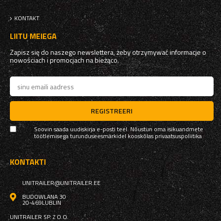
KONTAKT
LIITU MEIEGA
Zapisz się do naszego newslettera, żeby otrzymywać informacje o
nowościach i promocjach na bieżąco.
REGISTREERI
Soovin saada uudiskirja e-posti teel. Nõustun oma isikuandmete
töötlemisega turunduseesmärkidel kooskõlas
privaatsuspoliitika
KONTAKTI
UNITRAILER@UNITRAILER.EE
BUDOWLANA 30
20-469
LUBLIN
UNITRAILER SP. Z O.O.