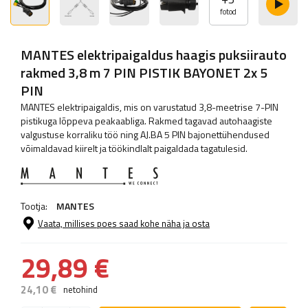
fotod
MANTES elektripaigaldus haagis puksiirauto
rakmed 3,8 m 7 PIN PISTIK BAYONET 2x 5
PIN
MANTES elektripaigaldis, mis on varustatud 3,8-meetrise 7-PIN
pistikuga lõppeva peakaabliga. Rakmed tagavad autohaagiste
valgustuse korraliku töö ning AJ.BA 5 PIN bajonettühendused
võimaldavad kiirelt ja töökindlalt paigaldada tagatulesid.
Tootja:
MANTES
Vaata, millises poes saad kohe näha ja osta
29,89 €
24,10 €
netohind