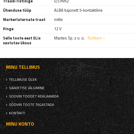
Traadi ristlõige
0,5 mm2
Ühenduse tüüp
AJ.BA bajonett 5-kontaktiline
Markerlaternate traat
mitte
Pinge
12 V
Selle toote eest ELis
Mantes Sp. z o. o.
Rohkem
vastutav üksus
MINU TELLIMUS
TELLIMUSE OLEK
SAADETISE JÄLGIMINE
SOOVIN TOODET REKLAAMIDA
SOOVIN TOOTE TAGASTADA
KONTAKTI
MINU KONTO