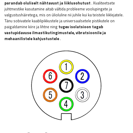
parandab oluliselt nähtavust ja liiklusohutust
. Kvaliteetsete
juhtmestike kasutamine aitab vältida probleeme voolupingete ja
valgustushäiretega, mis on ülioluline nii juhile kui ka teistele liiklejatele.
Tänu sobivatele kaablipikkustele ja universaalsetele pistikutele on
paigaldamine kiire ja lihtne ning
tugev isolatsioon tagab
vastupidavuse ilmastikutingimustele, vibratsioonile ja
mehaanilistele kahjustustele
.