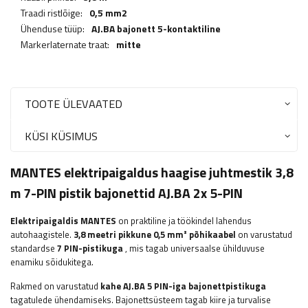
Traadi ristlõige:
0,5 mm2
Ühenduse tüüp:
AJ.BA bajonett 5-kontaktiline
Markerlaternate traat:
mitte
TOOTE ÜLEVAATED
KÜSI KÜSIMUS
MANTES elektripaigaldus haagise juhtmestik 3,8
m 7-PIN pistik bajonettid AJ.BA 2x 5-PIN
Elektripaigaldis MANTES
on praktiline ja töökindel lahendus
autohaagistele.
3,8 meetri pikkune 0,5 mm² põhikaabel
on varustatud
standardse
7 PIN-pistikuga
, mis tagab universaalse ühilduvuse
enamiku sõidukitega.
Rakmed on varustatud
kahe AJ.BA 5 PIN-iga bajonettpistikuga
tagatulede ühendamiseks. Bajonettsüsteem tagab kiire ja turvalise