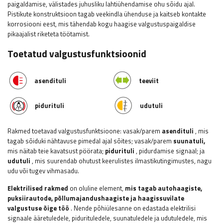
paigaldamise, välistades juhusliku lahtiühendamise ohu sõidu ajal.
Pistikute konstruktsioon tagab veekindla ühenduse ja kaitseb kontakte
korrosiooni eest, mis tähendab kogu haagise valgustuspaigaldise
pikaajalist riketeta töötamist.
Toetatud valgustusfunktsioonid
asendituli
teeviit
pidurituli
udutuli
Rakmed toetavad valgustusfunktsioone: vasak/parem
asendituli
, mis
tagab sõiduki nähtavuse pimedal ajal sõites; vasak/parem
suunatuli,
mis näitab teie kavatsust pöörata;
pidurituli
, pidurdamise signaal; ja
udutuli
, mis suurendab ohutust keerulistes ilmastikutingimustes, nagu
udu või tugev vihmasadu.
Elektrilised rakmed
on oluline element,
mis tagab autohaagiste,
puksiirautode, põllumajandushaagiste ja haagissuvilate
valgustuse õige töö
. Nende põhiülesanne on edastada elektrilisi
signaale ääretuledele, pidurituledele, suunatuledele ja udutuledele, mis