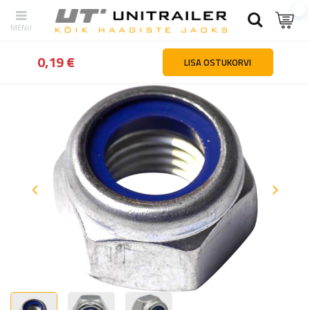
tagasi
Kodu
Haagiste osad ja tarvikud
Toruklambrid ja -loogad
0,19 €
LISA OSTUKORVI