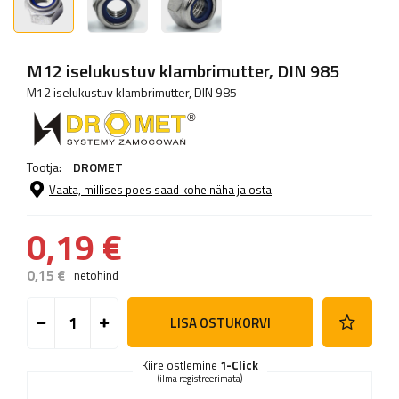
M12 iselukustuv klambrimutter, DIN 985
M12 iselukustuv klambrimutter, DIN 985
Tootja:
DROMET
Vaata, millises poes saad kohe näha ja osta
0,19 €
0,15 €
netohind
LISA OSTUKORVI
Kiire ostlemine
1-Click
(ilma registreerimata)