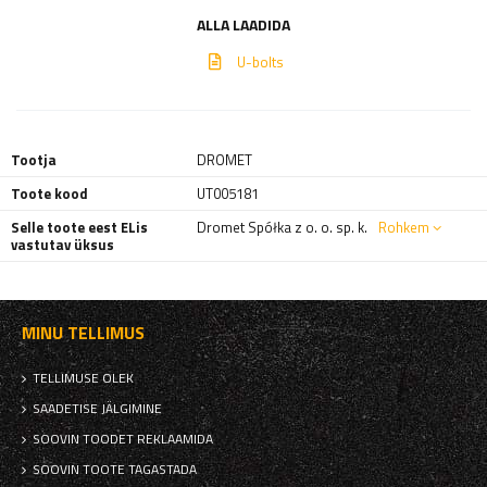
ALLA LAADIDA
U-bolts
Tootja
DROMET
Toote kood
UT005181
Selle toote eest ELis
Dromet Spółka z o. o. sp. k.
Rohkem
vastutav üksus
MINU TELLIMUS
TELLIMUSE OLEK
SAADETISE JÄLGIMINE
SOOVIN TOODET REKLAAMIDA
SOOVIN TOOTE TAGASTADA