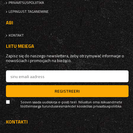
PRIVAATSUSPOLIITIKA
LEPINGUST TAGANEMINE
ABI
KONTAKT
LIITU MEIEGA
Zapisz się do naszego newslettera, żeby otrzymywać informacje o
nowościach i promocjach na bieżąco.
REGISTREERI
Soovin saada uudiskirja e-posti teel. Nõustun oma isikuandmete
töötlemisega turunduseesmärkidel kooskõlas
privaatsuspoliitika
KONTAKTI